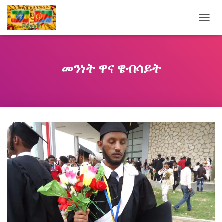
T
O
G
G
L
መንነት ዋና ዌብሳይት
E
N
A
V
I
G
A
T
I
O
N