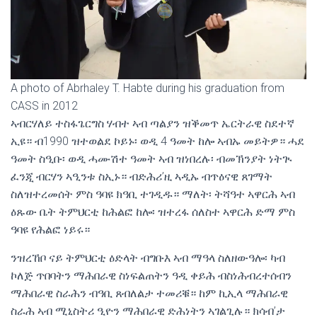
A photo of Abrhaley T. Habte during his graduation from
CASS in 2012
ኣብርሃለይ ተስፋጌርግስ ሃብተ ኣብ ጣልያን ዝቕመጥ ኤርትራዊ ስደተኛ
ኢዩ። ብ1990 ዝተወልደ ኮይኑ፡ ወዲ 4 ዓመት ከሎ ኣብኡ መይትዎ። ሓደ
ዓመት ስዒቡ፡ ወዲ ሓሙሽተ ዓመት ኣብ ዝነበረሉ፡ ብመኽንያት ነትጒ
ፈንጂ ብርሃን ኣዒንቱ ስኢኑ። ብድሕሪ’ዚ ኣዲኡ ብጥዕናዊ ጸገማት
ስለዝተረመሰት ምስ ዓባዩ ክዓቢ ተገዲዱ። ማለት፡ ትሻዓተ ኣዋርሕ ኣብ
ዕጹው ቤት ትምህርቲ ከሕልፎ ከሎ፡ ዝተረፋ ሰለስተ ኣዋርሕ ድማ ምስ
ዓባዩ የሕልፎ ነይሩ።
ንዝረኸቦ ናይ ትምህርቲ ዕድላት ብግቡእ ኣብ ማዓላ ስለዘውዓሎ፡ ካብ
ኮለጅ ጥበባትን ማሕበራዊ ስነፍልጠትን ዓዲ ቀይሕ ብስነሕብረተሰብን
ማሕበራዊ ስራሕን ብዓቢ ጸብለልታ ተመሪቑ። ከም ኪኢላ ማሕበራዊ
ስራሕ ኣብ ሚኒስትሪ ዒዮን ማሕበራዊ ድሕነትን ኣገልጊሉ። ክሳብ’ታ