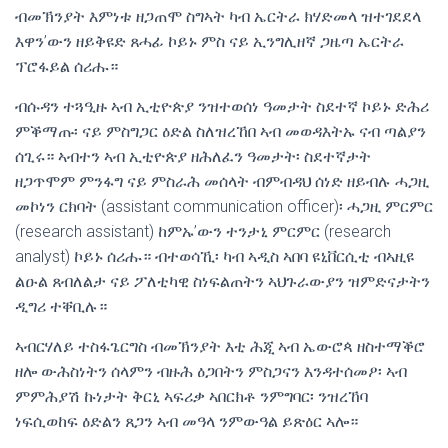
ብመኽንያት እምነቱ ዘጋጠሞ ስግኣት ካብ ኤርትራ ክሃድመላ ዝተገደደላ
እዋን’ውን ዘይቅዩድ ጸሓፊ ኮይኑ ምስ ናይ ኢንግሊዘኛ ጋዜጣ ኤርትራ
ፕሮፋይል ሰሪሑ።
ብሱዳን ተጓዒዙ ኣብ ኢቲዮጵያ ንዝተወሰነ ዓመታት ስደተኛ ኮይኑ ድሕሪ
ምቕማጡ፡ ናይ ምስግጋር ዕድል ስለዝረኸበ ኣብ መወዳእትኡ ናብ ጣልያን
ሰጊሩ። ኣብተን ኣብ ኢቲዮጵያ ዘሕለፈን ዓመታት፡ ስደተኛታት
ዘጋጥሞም ምንፋግ ናይ ምስራሕ መሰላት ብምብዳህ ሰነድ ዘይብሉ ሓጋዚ
መኮነን ርክባት (assistant communication officer)፡ ሓጋዚ ምርምር
(research assistant) ከምኡ’ውን ተንታኒ ምርምር (research
analyst) ኮይኑ ሰሪሑ። ብተወሳኺ፡ ካብ ኣዲስ ኣበባ ዩኒቨርሲቲ ብኣዚዩ
ልዑል ጸብለልታ ናይ ፖለቲካዊ ስነፍልጠትን ኣህጉራውያን ዝምድናታትን
ዲግሪ ተቐቢሉ።
ኣብርሃለይ ተስፋጌርግስ ብመኽንያት እቲ ሕጂ ኣብ ኤውሮጳ ዘስተማቕሮ
ዘሎ ውሕስነትን ሰላምን ብዙሕ ዕጋበትን ምስጋናን እንዳተሰመዖ፡ ኣብ
ምምሕያሽ ኩነታት ቅርኒ ኣፍሪቃ ኣበርክቶ ንምግባር፡ ንዝረኸባ
ነፍሲወከፍ ዕድልን ጸጋን ኣብ መዓላ ንምውዓል ይጽዕር ኣሎ።