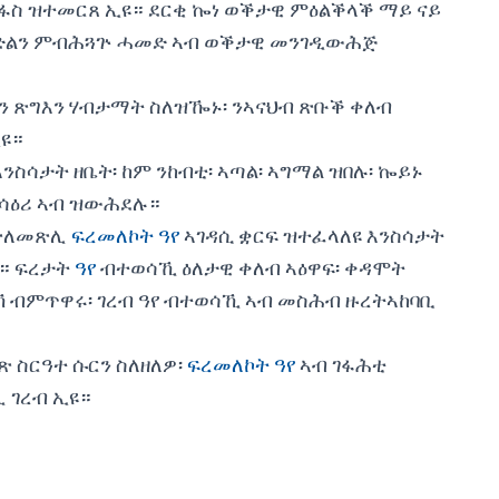
 ዝተመርጸ ኢዩ። ደርቂ ኰነ ወቕታዊ ምዕልቕላቕ ማይ ናይ
ላድልን ምብሕጓጕ ሓመድ ኣብ ወቕታዊ መንገዲውሕጅ
 ጽግእን ሃብታማት ስለዝዀኑ፡ ንኣናህብ ጽቡቕ ቀለብ
ኢዩ።
ስሳታት ዘቤት፡ ከም ንከብቲ፡ ኣጣል፡ ኣግማል ዝበሉ፡ ኰይኑ
 ሳዕሪ ኣብ ዝውሕደሉ።
ጽለመጽሊ
ፍረመለኮት ዓየ
ኣገዳሲ ቋርፍ ዝተፈላለዩ እንስሳታት
ዩ። ፍረታት
ዓየ
ብተወሳኺ ዕለታዊ ቀለብ ኣዕዋፍ፡ ቀዳሞት
ረኻ ብምጥዋሩ፡ ገረብ ዓየ ብተወሳኺ ኣብ መስሕብ ዙረትኣከባቢ
 ስርዓተ ሱርን ስለዘለዎ፡
ፍረመለኮት ዓየ
ኣብ ገፋሕቲ
 ገረብ ኢዩ።