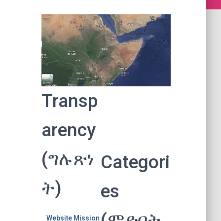
Transp
arency
(ግሉጽነ
Categori
ት)
es
(ምድባት
Website Mission