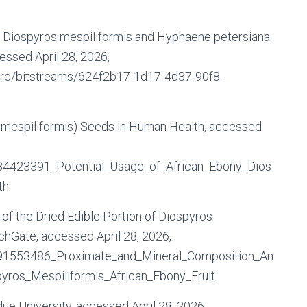
 of Diospyros mespiliformis and Hyphaene petersiana
ssed April 28, 2026,
core/bitstreams/624f2b17-1d17-4d37-90f8-
s mespiliformis) Seeds in Human Health, accessed
284423391_Potential_Usage_of_African_Ebony_Dios
th
of the Dried Edible Portion of Diospyros
chGate, accessed April 28, 2026,
/391553486_Proximate_and_Mineral_Composition_An
pyros_Mespiliformis_African_Ebony_Fruit
ue University, accessed April 28, 2026,