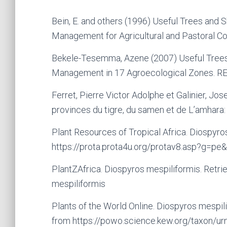
Bein, E. and others (1996) Useful Trees and Sh
Management for Agricultural and Pastoral Com
Bekele-Tesemma, Azene (2007) Useful Trees o
Management in 17 Agroecological Zones. REL
Ferret, Pierre Victor Adolphe et Galinier, J
provinces du tigre, du samen et de L’amhara: A
Plant Resources of Tropical Africa. Diospyro
https://prota.prota4u.org/protav8.asp?g=p
PlantZAfrica. Diospyros mespiliformis. Retri
mespiliformis
Plants of the World Online. Diospyros mespi
from https://powo.science.kew.org/taxon/urn