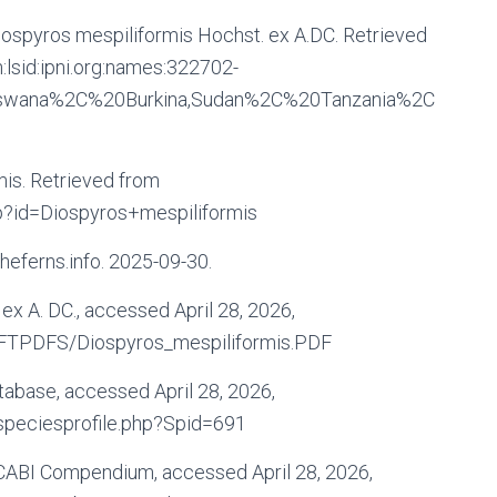
iospyros mespiliformis Hochst. ex A.DC. Retrieved
:lsid:ipni.org:names:322702-
swana%2C%20Burkina,Sudan%2C%20Tanzania%2C
mis. Retrieved from
php?id=Diospyros+mespiliformis
theferns.info. 2025-09-30.
x A. DC., accessed April 28, 2026,
/AFTPDFS/Diospyros_mespiliformis.PDF
abase, accessed April 28, 2026,
/speciesprofile.php?Spid=691
 CABI Compendium, accessed April 28, 2026,