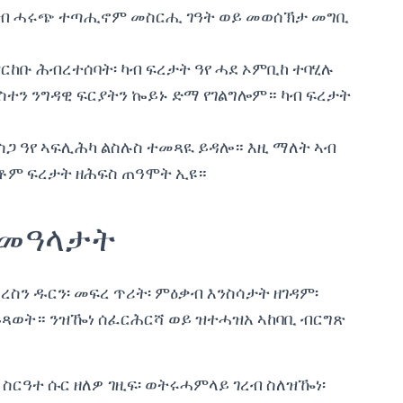
 ናብ ሓሩጭ ተጣሒኖም መስርሒ ገዓት ወይ መወሰኽታ መግቢ
ርከቡ ሕብረተሰባት፡ ካብ ፍረታት ዓየ ሓደ ኦምቢከ ተባሂሉ
ስተን ንግዳዊ ፍርያትን ኰይኑ ድማ የገልግሎም። ካብ ፍረታት
 ስጋ ዓየ ኣፍሊሕካ ልስሉስ ተመጻዪ ይዳሎ። እዚ ማለት ኣብ
እቶም ፍረታት ዘሕፍስ ጠዓሞት ኢዩ።
 መዓላታት
ረስን ዱርን፡ መፍረ ጥሪት፡ ምዕቃብ እንስሳታት ዘገዳም፡
ጻወት። ንዝዀነ ሰፈርሕርሻ ወይ ዝተሓዝአ ኣከባቢ ብርግጽ
ስርዓተ ሱር ዘለዎ ገዚፍ፡ ወትሩሓምላይ ገረብ ስለዝዀነ፡