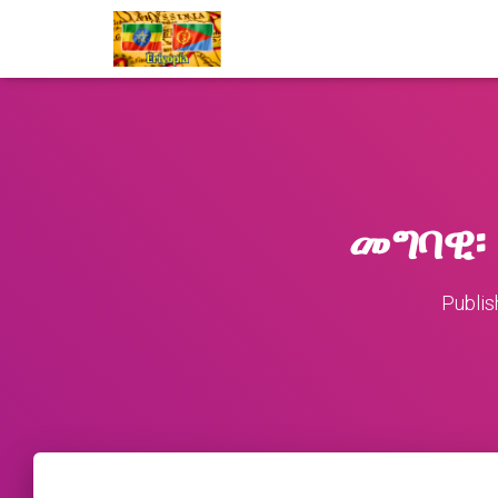
መግባዊ፡
Publi