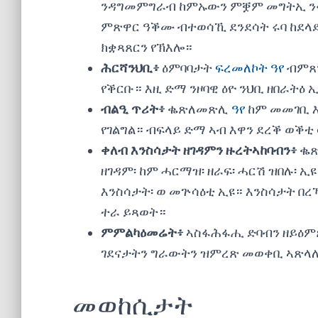
ንዳግመምግራብ ከምኡውን ምቛም መግትኢ ንፋስ
ምጽዋር ዓቕሙ ብተወሳኺ ደንደሳት ሩባ ከደ
ክቋጻጸርን የኽእሎ።
ሕርሻንህቢ፥
ዕምባባታት
ፍረመለኮት ዓየ
ብምጸን
የቕርቡ። እዚ ድማ ንዞባዊ ዕዮ ንህቢ ዘበራትዕ 
ብልዒ ጥሪት፥
ቈጽለመጽሊ
ዓየ
ከም መመገቢ እን
የገልግል። ብፍላይ ድማ ኣብ እዋን ደረቕ ወቕቲ
ቀለብ እንስሳታት ዘገዳምን ዙረትኣከባብን፥
ቈ
ዘገዳም፡ ከም ሓርማዝ፡ ዘራፍ፡ ሓርሽ ዝበሉ፡ ኢ
እንስሳታት፡ ወ መጕሳዕቲ ኢዩ። እንስሳታት በ
ተራ ይጻወት።
ምምልካዕመሬት፥
ኣስፋሕፋሒ ድባብን ዘይዕምጽ
ገደናታትን ግራውትን ዝምረጽ መወቀቢ ኣጽላሊ
መወከሲታት