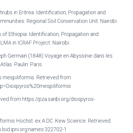
rubs in Eritrea: Identification, Propagation and
munities. Regional Soil Conservation Unit: Nairobi.
f Ethiopia: Identification, Propagation and
MA in ICRAF Project: Nairobi.
oseph Germain (1848) Voyage en Abyssinie dans les
tlas. Paulin: Paris.
s mespiliformis. Retrieved from
e&p=Diospyros%20mespiliformis
eved from https://pza.sanbi.org/diospyros-
liformis Hochst. ex A.DC. Kew Science. Retrieved
:lsid:ipni.org:names:322702-1