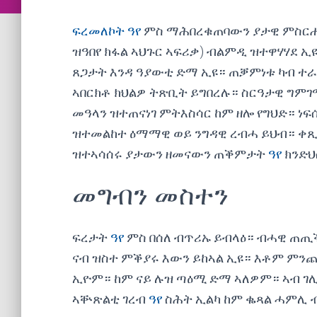
ፍረመለኮት ዓየ
ምስ ማሕበረቁጠባውን ያታዊ ምስርሐን
ዝዓበየ ክፋል ኣህጉር ኣፍሪቃ) ብልምዲ ዝተዋሃሃደ
ጸጋታት እንዳ ዓያውቲ ድማ ኢዩ። ጠቓምነቱ ካብ ተራ
ኣበርክቶ ክህልዎ ትጽቢት ይግበረሉ። ስርዓታዊ ግምገ
መዓላን ዝተጠናነገ ምትእስሳር ከም ዘሎ የግህድ። ነፍ
ዝተመልከተ ዕማማዊ ወይ ንግዳዊ ረብሓ ይህብ። ቀጺልና
ዝተኣሳሰሩ ያታውን ዘመናውን ጠቕምታት
ዓየ
ክንድህ
መግብን መስተን
ፍረታት
ዓየ
ምስ በሰለ ብጥሪኡ ይብላዕ። ብሓዊ ጠጢ
ናብ ዝስተ ምቕያሩ እውን ይከኣል ኢዩ። እቶም ምን
ኢዮም። ከም ናይ ሉዝ ጣዕሚ ድማ ኣለዎም። ኣብ ገሊ
ኣቝጽልቲ ገረብ
ዓየ
ስሕት ኢልካ ከም ቈጻል ሓምሊ 