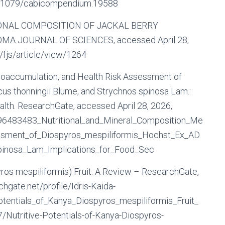
l/10.1079/cabicompendium.19588
ONAL COMPOSITION OF JACKAL BERRY
MA JOURNAL OF SCIENCES, accessed April 28,
p/fjs/article/view/1264
Bioaccumulation, and Health Risk Assessment of
cus thonningii Blume, and Strychnos spinosa Lam.:
alth. ResearchGate, accessed April 28, 2026,
396483483_Nutritional_and_Mineral_Composition_Me
essment_of_Diospyros_mespiliformis_Hochst_Ex_AD
pinosa_Lam_Implications_for_Food_Sec
yros mespiliformis) Fruit: A Review – ResearchGate,
hgate.net/profile/Idris-Kaida-
tentials_of_Kanya_Diospyros_mespiliformis_Fruit_
utritive-Potentials-of-Kanya-Diospyros-