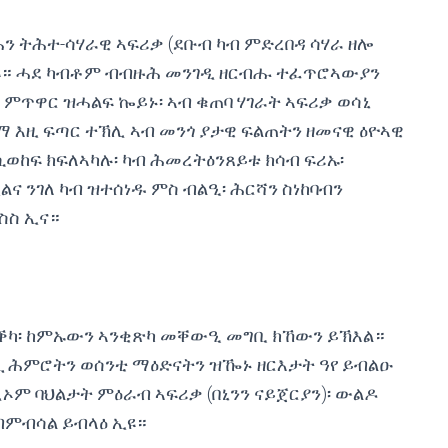
 ትሕተ-ሳሃራዊ ኣፍሪቃ (ደቡብ ካብ ምድረበዳ ሳሃራ ዘሎ
 ኢዩ። ሓደ ካብቶም ብብዙሕ መንገዲ ዘርብሑ ተፈጥሮኣውያን
 ምጥዋር ዝሓልፍ ኰይኑ፡ ኣብ ቁጠባ ሃገራት ኣፍሪቃ ወሳኒ
ማ እዚ ፍጣር ተኽሊ ኣብ መንጎ ያታዊ ፍልጠትን ዘመናዊ ዕዮኣዊ
ሲወከፍ ክፍለኣካሉ፡ ካብ ሕመረትዕንጸይቱ ክሳብ ፍሪኡ፡
 ንገለ ካብ ዝተሰነዱ ምስ ብልዒ፡ ሕርሻን ስነከባብን
ስስ ኢና።
ቕካ፡ ከምኡውን ኣንቂጽካ መቐውዒ መግቢ ክኸውን ይኽእል።
ጪ ሕምሮትን ወሰንቲ ማዕድናትን ዝዀኑ ዘርእታት ዓየ ይብልዑ
ኦም ባህልታት ምዕራብ ኣፍሪቃ (በኒንን ናይጀርያን)፡ ውልዶ
ብምብሳል ይብላዕ ኢዩ።