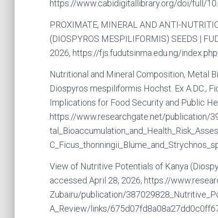
https://www.cabidigitallibrary.org/doi/ful
PROXIMATE, MINERAL AND ANTI-NUTRITI
(DIOSPYROS MESPILIFORMIS) SEEDS | FUD
2026, https://fjs.fudutsinma.edu.ng/index.ph
Nutritional and Mineral Composition, Metal 
Diospyros mespiliformis Hochst. Ex A.DC., Fi
Implications for Food Security and Public He
https://www.researchgate.net/publication/
tal_Bioaccumulation_and_Health_Risk_Ass
C_Ficus_thonningii_Blume_and_Strychnos_s
View of Nutritive Potentials of Kanya (Diosp
accessed April 28, 2026, https://www.researc
Zubairu/publication/387029828_Nutritive_Po
A_Review/links/675d07fd8a08a27dd0c0ff67/N