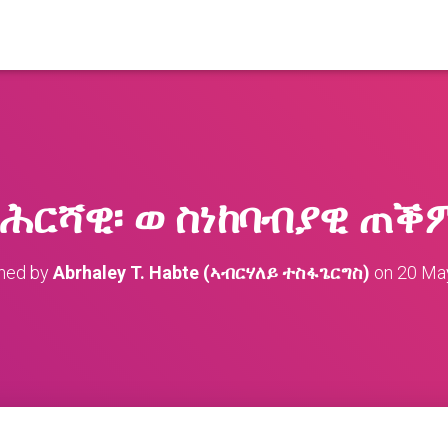
 ሕርሻዊ፡ ወ ስነከባብያዊ ጠቕ
shed by
Abrhaley T. Habte (ኣብርሃለይ ተስፋጌርግስ)
on
20 Ma