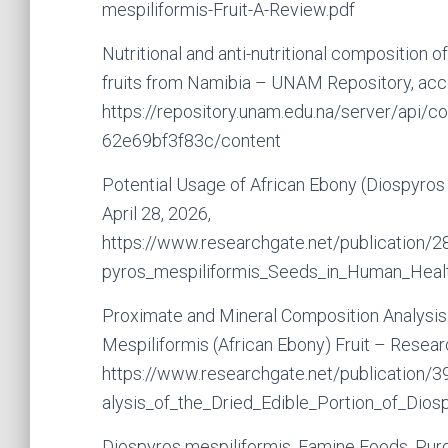
mespiliformis-Fruit-A-Review.pdf
Nutritional and anti-nutritional composition
fruits from Namibia – UNAM Repository, acce
https://repository.unam.edu.na/server/api/
62e69bf3f83c/content
Potential Usage of African Ebony (Diospyro
April 28, 2026,
https://www.researchgate.net/publication/
pyros_mespiliformis_Seeds_in_Human_Heal
Proximate and Mineral Composition Analysis 
Mespiliformis (African Ebony) Fruit – Resear
https://www.researchgate.net/publication
alysis_of_the_Dried_Edible_Portion_of_Dios
Diospyros mespiliformis. Famine Foods, Purd