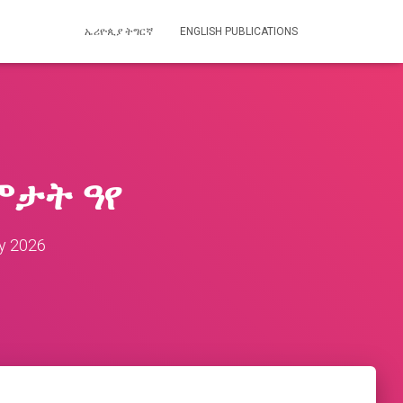
ኤሪዮጲያ ትግርኛ
ENGLISH PUBLICATIONS
ምታት ዓየ
y 2026