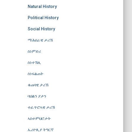
Natural History
Political History
Social History
ማሕበራዊ ታሪኽ
ስነምድሪ
ስነተኽሊ
ስነፍልጠት
ቁጠባዊ ታሪኽ
ባህልን ያታን
ተፈጥሮኣዊ ታሪኽ
ኣስተምህሮታት
ኤሪዮጲያ ትግርኛ