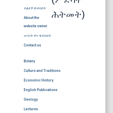
ተልእኾ ዌብሳይት
ሕትመት)
About the
website owner
መንነት ዋና ዌብሳይት
Contact us
Botany
Culture and Traditions
Economic History
English Publications
Geology
Lectures