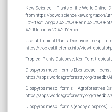
Kew Science – Plants of the World Online. D
from https://powo.science.kew.org/taxon/urn
1#:~:text=Angola%2C%20Benin%2C%20Bot
%20Uganda%2C%20Yemen
Useful Tropical Plants. Diospyros mespilifor
https://tropical.theferns.info/viewtropical.
Tropical Plants Database, Ken Fern. tropical.
Diospyros mespiliformis Ebenaceae Hochst. e
https://apps.worldagroforestry.org/treedb
Diospyros mespiliformis – Agroforestree Dat
https://apps.worldagroforestry.org/treedb2
Diospyros mespiliformis (ebony diospiros) |