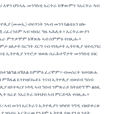
ገሪ እዋን ህግሓኤ መንግስቲ ኤርትራ ከቕውምን ንኤርትራ ካብ
ዮጲያ (መመኢ) ብፍጥነት ንኣብ መንጎ ክልቲአን ዘሎ
 ሪፈረንደም ኣብ ዝነበረ ግዜ ኣሕሊፉ። ኤርትራውያን
ባጤራ ምጥቃሞም ክቕጽሉ ኣብ ስምምዕ ተበጺሑ።
ምታ ዕለታት ስርዓት ደርግ ናብ ባንክታት ኢትዮጲያ ዝተሰጋገረ
ግስቲ ኢትዮጲያ ንጥሮታ ዝወጹ ሰራሕተኛታት መንግስቲ ነበር
ና ከተገልግል ዘኽእል ስምምዕ ፈሪሞም። ብመሰረት ዝተበጽሐ
 ምኽፋል እንተዘይኰይኑ ንናብ ኢትዮጲያ ብወደብ ዓሰብ
 ዘይተጻረየ ነዳዲ ኣብ ዓሰብ ንምጽራይ ክትዕድግ’ሞ፡ ልዕሊ
ፍሊት ክራይ ንኤርትራ ክትህብ ኣብ ምርድዳእ ተበጺሑ።
ራ፡ ኣብ መንጎ ኤርትራን ኢትዮጲያን ዝካየድ ንግዲ ብዘይቀረጽ
ያ ዝነብሩ ኤርትራውያን ከም ኢትዮጲያውያን ዜጋታት