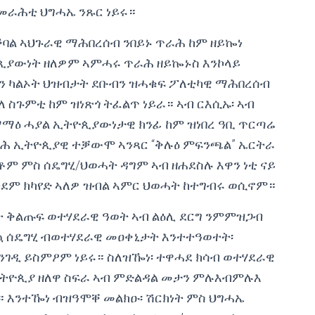
ንመራሕቲ ህግሓኤ ንጹር ነይሩ።
ባል ኣህጉራዊ ማሕበረሰብ ንበይኑ ጥራሕ ከም ዘይኰነ
ጲያውነት ዘለዎም ኣምሓሩ ጥራሕ ዘይኰኑስ እንኮላይ
ን ካልኦት ህዝብታት ደቡብን ዝሓቁፍ ፖለቲካዊ ማሕበረሰብ
 ስጉምቲ ከም ዝነጽጎ ትፈልጥ ነይራ። ኣብ ርእሲኡ፡ ኣብ
ማማዕ ሓያል ኢትዮጲያውነታዊ ክንፊ ከም ዝነበረ ዓቢ ጥርጣሬ
ሰፊሕ ኢትዮጲያዊ ተቓውሞ ኣንጻር “ቅሉዕ ምፍንጫል” ኤርትራ
ም ምስ ሰዴግሂ/ህወሓት ዳግም ኣብ ዘሐደስሉ እዋን ነቲ ናይ
ደም ክካየድ ኣለዎ ዝብል ኣምር ህወሓት ከተግብሩ ወሲኖም።
ት ቅልጡፍ ወተሃደራዊ ዓወት ኣብ ልዕሊ ደርግ ንምምዝጋብ
ኳ ሰዴግሂ ብወተሃደራዊ መዐቀኒታት እንተተዓወተት፡
ንገዲ ይስምዖም ነይሩ። ስለዝዀነ፡ ተዋሓደ ክሳብ ወተሃደራዊ
ኢትዮጲያ ዘለዋ ስፍራ ኣብ ምድልዳል መታን ምሉእብምሉእ
ሩ። እንተዀነ ብዝዓሞቐ መልክዑ፡ ሽርክነት ምስ ህግሓኤ