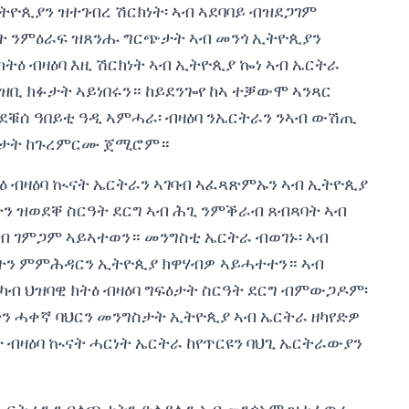
ትዮጲያን ዝተገብረ ሽርክነት፡ ኣብ ኣደባባይ ብዝደጋገም
ት ንምዕራፍ ዝጸንሑ ግርጭታት ኣብ መንጎ ኢትዮጲያን
ክትዕ ብዛዕባ እዚ ሽርክነት ኣብ ኢትዮጲያ ኰነ ኣብ ኤርትራ
ቢ ክፉታት ኣይነበሩን። ከይደንጐየ ከኣ ተቓውሞ ኣንጻር
ቑሰ ዓበይቲ ዓዲ ኣምሓራ፡ ብዛዕባ ንኤርትራን ንኣብ ውሽጢ
ፋታት ከጉረምርሙ ጀሚሮም።
ትዕ ብዛዕባ ኲናት ኤርትራን ኣገባብ ኣፈጻጽምኡን ኣብ ኢትዮጲያ
ትን ዝወደቐ ስርዓት ደርግ ኣብ ሕጊ ንምቕራብ ጸብጻባት ኣብ
ብ ገምጋም ኣይኣተወን። መንግስቲ ኤርትራ ብወገኑ፡ ኣብ
ትን ምምሕዳርን ኢትዮጲያ ክዋሃብዎ ኣይሓተተን። ኣብ
ብ ህዝባዊ ክትዕ ብዛዕባ ግፍዕታት ስርዓት ደርግ ብምውጋዶም፡
 ሓቀኛ ባህርን መንግስታት ኢትዮጲያ ኣብ ኤርትራ ዘካየድዎ
ብዛዕባ ኲናት ሓርነት ኤርትራ ከየጥርዩን ባህጊ ኤርትራውያን