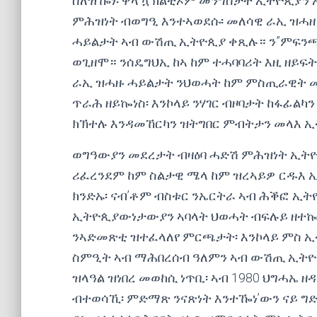
ስለዝዀነ፡ ዋላ’ኳ ክልቲኦም መንግስታት ኢትዮጲያን
ምሕዝነት ብወግዒ እንተኣወደሱ፡ መለሳዊ ራኢ ዝሓዘ
ሓይልታት ኣብ ውሽጢ ኢትዮጲያ ቀጺሉ። ን”ምፍንጫ
ወጊዘሞ። ንሰዴግህኢ ከኣ ከም ተሓባባሪት እዚ ዘይ
ራኢ ዝሓዙ ሓይልታት ንህወሓት ከም ምስጢራዊት መ
ጥራሕ ዘይኰነስ፡ እንኮላይ ንሃገር ብዞባታት ከፋፊል
ክኽተሉ እንዳመኸርካን ዝትግበር ምብትታን መላእ 
ወግዓውያን መደረታት ብዛዕባ ሓድሽ ምሕዝነት ኢትዮ
ሪፈረንደም ከም ስልታዊ ሜላ ከም ዝረኣይዎ ርዱእ ኢዩ
ክንድኡ፡ ናብ’ቶም ብስቱር ንኤርትራ ኣብ ሕቕፎ ኢ
ኢትዮጲያውነታውያን ኣባላት ህወሓት ብፍሉይ ዘተኰረ
ንኣድመጽቲ ዝተፈላለየ ምርጫታት፡ እንኮላይ ምስ ኢ
ስምዒት ኣብ ማሕበረሰብ ዓለምን ኣብ ውሽጢ ኢትዮ
ዝላዓል ዝነበረ መወከሲ ነጥቢ፡ ኣብ 1980 ህግሓኤ 
ብተወሳኺ፡ ምድማጽ ንናጽነት እንተዀነ’ውን ናይ ግ