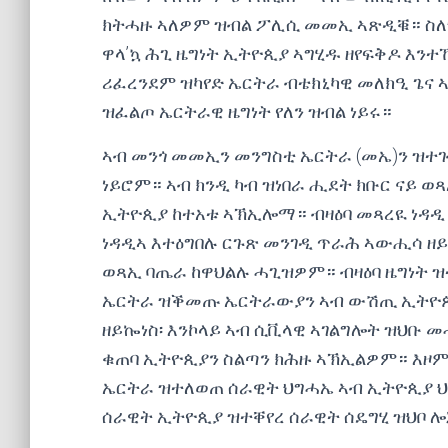
ክትሓዙ ኣለዎም ዝብል ፖሊሲ መመኢ ኣጽዲቑ። ስለዝ
ዋላ’ኳ ሕጊ ዜግነት ኢትዮጲያ ኣግሂዱ ዘየፍቅዶ እን
ሪፈረንደም ዝካየድ ኤርትራ ብቴክኒካዊ መለክዒ ጌና 
ዝፈልጦ ኤርትራዊ ዜግነት የለን ዝብል ነይሩ።
ኣብ መንጎ መመኢን መንግስቲ ኤርትራ (መኤ)ን ዝተ
ነይሮም። ኣብ ክንዲ ካብ ዝነበራ ሒደት ክቡር ናይ ወ
ኢትዮጲያ ከተአቱ ኣኽኢሎማ። ብዛዕባ መጻረዪ ነዳዲ
ነዳዲኣ እተዕግበሉ ርጉጽ መንገዲ ጥራሕ ኣውሒሳ ዘይኰ
ወጻኢ ባጤራ ከዋህልሉ ሓጊዝዎም። ብዛዕባ ዜግነት ዝ
ኤርትራ ዝቕመጡ ኤርትራውያን ኣብ ውሽጢ ኢትዮጲያ
ዘይኰነስ፡ እንኮላይ ኣብ ሲቪላዊ ኣገልግሎት ዝህቡ 
ቁጠባ ኢትዮጲያን ስልጣን ክሕዙ ኣኽኢልዎም። እዞም
ኤርትራ ዝተለወጠ ሰራዊት ህግሓኤ ኣብ ኢትዮጲያ ህላ
ሰራዊት ኢትዮጲያ ዝተቐየረ ሰራዊት ሰዴግሂ ዝህቦ 