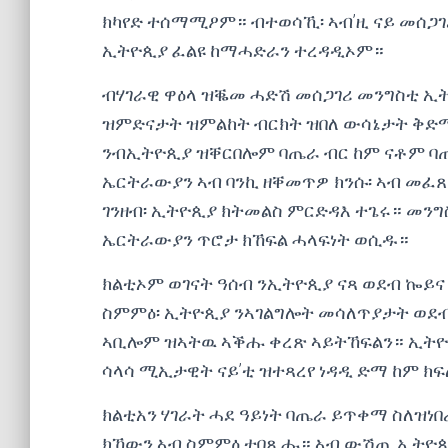
ክካየድ ተሰማሚዖም። ብተወሳኺ፡ ኣብ’ዚ ናይ መሰጋ
ኢትዮጲያ ፈልዩ ከማሓድራን ተረዳዲኦም።
ብሃገራዊ ዋዕላ ዝቘመ ሓድሽ መሰጋገሪ መንግስቲ ኢት
ዝምድናታት ዝምልከት ብርክት ዝበለ ውሳኔታት ቅድሚ
ንብኢትዮጲያ ዝቐርበሎም ባጤራ ብር ከም ናቶም 
ኤርትራውያን ኣብ ባንኪ ዘቐመጥዎ ክንሱ፡ ኣብ መፈጸ
ገንዘብ፡ ኢትዮጲያ ክትመልስ ምርድዳእ ተጌሩ። መን
ኤርትራውያን ጥሮታ ክኸፍል ሓላፍነት ወሲዱ።
ክልቲኦም ወገናት ዓሰብ ንኢትዮጲያ ናጻ ወደብ ኰይ
ስምምዕ፡ ኢትዮጲያ ንኣገልግሎት መሳለጥያታት ወደብ
ኣቢሎም ዝኣትዉ ኣቕሑ ቀረጽ ኣይትኸፍልን። ኢትዮጲያ
ሳላሳ ሚኢታዊት ናይ’ቲ ዝተጻረየ ነዳዲ ድማ ከም ክ
ክልቲአን ሃገራት ሓደ ዓይነት ባጤራ ይጥቀማ ስለዝነበ
ክኸውን ኣብ ስምምዕ ተበጺሑ። ኣብ ውሽጢ ኢትዮጲ