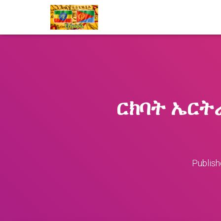
ርክባት ኤርት
Publis