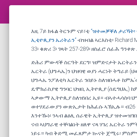
እዚ 7ይ ክፋል ትርጉም ናይ፣ቲ
“ዝተመቓቐለ ታሪኻት፡ 
ኢቲዮጲያን ኤሪትራን”
ብዝብል ኣርእስቲ፡ Richard M
33፡ ቁጽሪ 3፡ ገጻት 257-289፡ ዘስፈሮ ሰፊሕ ዓንቀ
ድሕሪ ምውዳቕ ስርዓት ደርግ፡ ዝምድናታት ኤርትራን 
ኤርትራ (ህግሓኤ)ን ህዝባዊ ወያነ ሓርነት ትግራይ (
ህግሓኤ ንፖለቲካ ኤርትራ ንበይኑ ስለዝበሓቶ ከምኡ
ዴሞክራስያዊ ግንባር ህዝቢ ኢትዮጲያ (ሰዴግህኢ) ከ
ኣቃውማ ኢትዮጲያ ስለዝነበረ ኢዩ። ብኣተሓሳስባ ህ
ወተሃደራውያን ውጽኢታት ክሕፈሱ ኣኽኢሉ። ብ26 ግን
እንተዀነ፡ ንኣብ ልዕሊ ሰራዊት ኢትዮጲያ ዝተመዝገበ
ናብ ኣህግራዊ ተቐባልነት ዘለዋ ናጻ ሃገረ ኤርትራ ን
ነይሩ። ካብ ቅድሚ መፈጸምታ ኲናት ጀሚሩ፡ ምስም