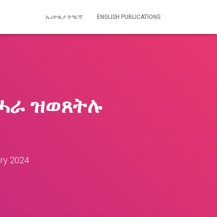
ኤሪዮጲያ ትግርኛ
ENGLISH PUBLICATIONS
 ሓራ ዝወጸትሉ
ry 2024