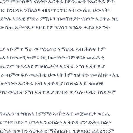
ሑጋግ ምንቅስቓስ ናጽነት ኤርትራ ከምኡ’ውን ንኤርትራ ምስ
ሩ ክንርዳእ ንኽእል። ብዘይጥርጥር ኣብ ውሽጢ ህወሓት፡
ልደትሉ ኣቦኣዊ ምድሪ ምዃኑን ብመኽንያት ናጽነት ኤርትራ ነዚ
 ውሽጢ ኢትዮጲያ ኣዚዩ ከምዝሃስን ዝገልጽ ሓያል እምነት
ጲያ ናይ ምጥማራ ወተሃደራዊ ኣማራጺ ኣብ ሕሉፍ ከም
ሉእ ኣስተውዒሎም። ነዚ ክውንነት ብምቕባል መራሕቲ
ሒሮም ዝተራእዩ ምዕባሌታት፡ ኤርትራ ምስ ኢትዮጲያ
ራ ብምውፋይ መራሕቲ ህወሓት ከም ዝፈተኑ የመልክቱ። እዚ
ዕተኝነት ኤርትራ ኣብ ኢትዮጲያ ከኸትል ኢዩ፡ ቁጠባዊ
ለቲካዊ ውህደት ምስ ኢትዮጲያ ክገብሩ ውዒሉ ሓዲሩ ከገድዶም
ህግሓኤን ዝተበጽሐ ስምምዕ ኣብ’ቲ ኣብ መጀመርታ ወርሒ
 ወግዓዊ ኮይኑ። ህግሓኤን ወከልቲ ኢትዮጲያን፡ ድሕሪ ክልተ
ኤርትራ ዝውስን ኣህጉራዊ ማሕበረሰብ ዝቋጻጸሮ ሪፈረንደም