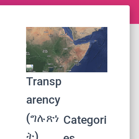
Transp
arency
(ግሉጽነ
Categori
ት)
es