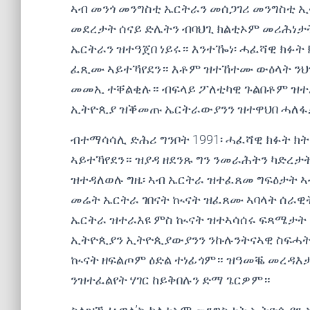
ኣብ መንጎ መንግስቲ ኤርትራን መሰጋገሪ መንግስቲ ኢ
መደረታት ሰናይ ድሌትን ብባህጊ ክልቲኦም መሪሕነታ
ኤርትራን ዝተዓጀበ ነይሩ። እንተዀነ፡ ሓፈሻዊ ክፉት 
ፈጺሙ ኣይተኻየደን። እቶም ዝተኸተሙ ውዕላት ንህዝ
መመኢ ተቐልቂሉ። ብፍላይ ፖለቲካዊ ጉልበቶም ዝተደ
ኢትዮጲያ ዝቕመጡ ኤርትራውያንን ዝተዋህበ ሓለ
ብተማሳሳሊ ድሕሪ ግንቦት 1991፡ ሓፈሻዊ ክፉት ክ
ኣይተኻየደን። ዝያዳ ዘደንጹ ግን ንመራሕትን ካድረታ
ዝተዳለወሉ ግዜ፡ ኣብ ኤርትራ ዝተፈጸመ ግፍዕታት ኣ
መሬት ኤርትራ ገበናት ኲናት ዝፈጸሙ ኣባላት ሰራዊ
ኤርትራ ዝተራእዩ ምስ ኲናት ዝተኣሳሰሩ ፍጻሜታት ካ
ኢትዮጲያን ኢትዮጲያውያንን ንኩሉንትናኣዊ ስፍሓትን
ኲናት ዘፍልጦም ዕድል ተነፊጎም። ዝዓመቘ መረዳእታ 
ንዝተፈልየት ሃገር ከይቅበሉን ድማ ጌርዎም።