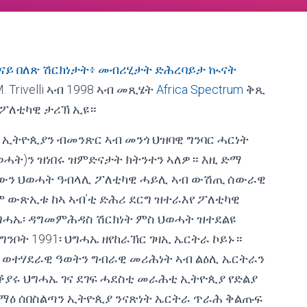
ናይ በለጽ ሽርክነታት፥ መብሪሂታት ድሕረባይታ ኲናት
. Trivelli ኣብ 1998 ኣብ መጺሄት
Africa Spectrum
ቅጺ
ጽ ፖለቲካዊ ታሪኽ ኢዩ።
ኢትዮጲያን ብመንጽር ኣብ መንጎ ህዝባዊ ግንባር ሓርነት
ህወሓት)ን ዝነበሩ ዝምድናታት ክትንተን ኣለዎ። እዚ ድማ
’ውን ህወሓት ዓብላሊ ፖለቲካዊ ሓይሊ ኣብ ውሽጢ ሰውራዊ
ም ውጽኢቱ ከኣ ኣብ’ቲ ድሕሪ ደርግ ዝተራእየ ፖለቲካዊ
ግሓኤ፡ ዳግመምሕዳስ ሽርክነት ምስ ህወሓት ዝተደልዩ
ቦት 1991፡ ህግሓኤ ዘየከራኽር ገዛኢ ኤርትራ ኮይኑ።
 ወተሃደራዊ ዓወትን ግብራዊ መሪሕነት ኣብ ልዕሊ ኤርትራን
ምቕያሩ ህግሓኤ ገና ደገፍ ሓደስቲ መራሕቲ ኢትዮጲያ የድልያ
ማዕ ሰበስልጣን ኢትዮጲያ ንናጽነት ኤርትራ ጥራሕ ቅልጡፍ