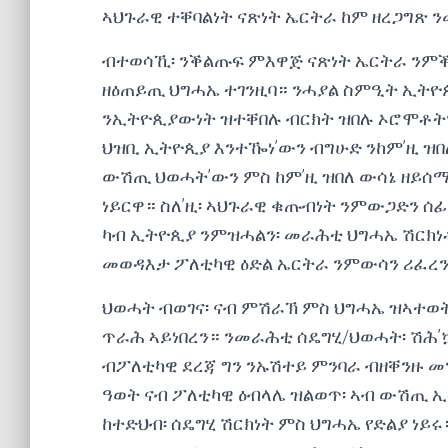
ኣህጉራዊ ተቐባልነት ናጽነት ኤርትራ ከም ዘረጋግጽ 
ብተወሳኺ፡ ንቕልጡፍ ምእዋጅ ናጽነት ኤርትራ ንምቕ
ዘዕጠይጢ ህግሓኤ ተገንዚባ። ንሓያል ስምዒት ኢትዮ
ንኢትዮጲያውነት ዝተቐበሉ ብርክት ዝበሉ ኦሮሞቶት
ህዝቢ ኢትዮጲያ እንተዀነ’ውን ብግሁድ ንከም’ዚ ዝበለ
ውሽጢ ህወሓት’ውን ምስ ከም’ዚ ዝበለ ውሳኔ ዘይሰ
ነይርዋ። ስለ’ዚ፡ ኣህጉራዊ ቁጡብነት ንምውጋድን 
ካብ ኢትዮጲያ ንምዝሓልን፡ መራሕቲ ህግሓኤ ሽርክነቶ
መወዳእታ ፖለቲካዊ ዕድል ኤርትራ ንምውሳን ሪፈረን
ህወሓት ብወገና፡ ናብ ምሽራኽ ምስ ህግሓኤ ዝኣተወ
ጥራሕ ኣይነበረን። ንመራሕቲ ሰዴግሂ/ህወሓት፡ ሽሕ’
ብፖለቲካዊ ደረጃ ግን ንኡሽተይ ምንባራ ብዘቐንዙ መ
ዓወት ናብ ፖለቲካዊ ዕብላሌ ዝልወጥ፡ ኣብ ውሽጢ 
ከተድህብ፡ ሰዴግሂ ሽርክነት ምስ ህግሓኤ የድልያ ነይ