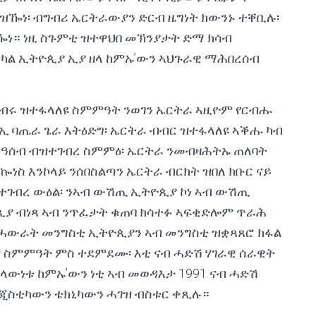
ዀነ፡ ብግብሪ ኤርትራውያን ድርብ ዜግነት ክውንኑ ተቐቢሉ፡
ተዀነ። ነዚ ስጉምቲ ዝተዋህበ መኽንያታት ድማ ክሳብ
ኣካል ኢትዮጲያ ኢያ ዘላ ከምኡ’ውን ኣህጉራዊ ማሕበረሰብ
ገብሩ ዝተፋላለዩ ስምምዓት ንወገን ኤርትራ ኣዚዮም የርብሑ
ጻኢ ባጤራ ጌራ እትዕድግ፡ ኤርትራ ብብር ዝተፋላለዩ ኣቕሑ ካብ
 ዓሰብ ብዝተገብረ ስምምዕ፡ ኤርትራ ንመብዛሕትኡ ጠለባት
ነስ እንኮላይ ንሰበስልጣን ኤርትራ ብርክት ዝበለ ክቡር ናይ
ተገብረ ውዕል፡ ንኣብ ውሽጢ ኢትዮጲያ ኮነ ኣብ ውሽጢ
 ብነጻ ኣብ ንጥፈታት ቁጠባ ክሳተፉ ኣፍቂድሎም ጥራሕ
መሓውራት መንግስቲ ኢትዮጲያን ኣብ መንግስቲ ዝቋጻጸሮ ክፋል
 ስምምዓት ምስ ተደምደሙ፡ እቲ ናብ ሓድሽ ሃገራዊ ሰራዊት
ውነቱ ከምኡ’ውን ነቲ ኣብ መወዳእታ 1991 ናብ ሓድሽ
ሎጂስቲካውን ቴክኒካውን ሓገዝ ብስቱር ቀጺሉ።