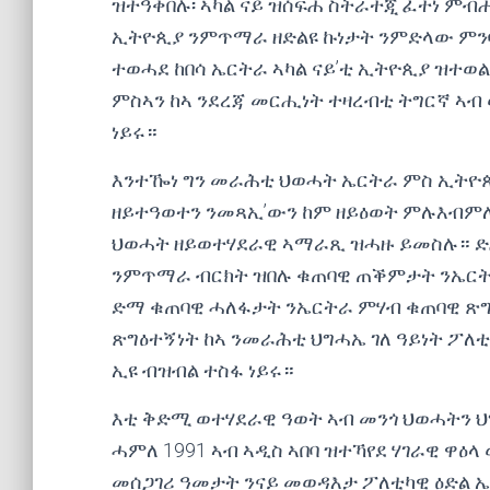
ዝተዓቀበሉ፡ ኣካል ናይ ዝሰፍሐ ስትራተጂ ፈተነ ምብ
ኢትዮጲያ ንምጥማራ ዘድልዩ ኩነታት ንምድላው ምንባ
ተወሓደ ከበሳ ኤርትራ ኣካል ናይ’ቲ ኢትዮጲያ ዝተወ
ምስኣን ከኣ ንደረጃ መርሒነት ተዛረብቲ ትግርኛ ኣብ
ነይሩ።
እንተዀነ ግን መራሕቲ ህወሓት ኤርትራ ምስ ኢትዮ
ዘይተዓወተን ንመጻኢ’ውን ከም ዘይዕወት ምሉእብም
ህወሓት ዘይወተሃደራዊ ኣማራጺ ዝሓዙ ይመስሉ። ድ
ንምጥማራ ብርክት ዝበሉ ቁጠባዊ ጠቕምታት ንኤርት
ድማ ቁጠባዊ ሓለፋታት ንኤርትራ ምሃብ ቁጠባዊ ጽግ
ጽግዕተኝነት ከኣ ንመራሕቲ ህግሓኤ ገለ ዓይነት ፖ
ኢዩ ብዝብል ተስፋ ነይሩ።
እቲ ቅድሚ ወተሃደራዊ ዓወት ኣብ መንጎ ህወሓትን 
ሓምለ 1991 ኣብ ኣዲስ ኣበባ ዝተኻየደ ሃገራዊ ዋዕላ
መሰጋገሪ ዓመታት ንናይ መወዳእታ ፖለቲካዊ ዕድል 