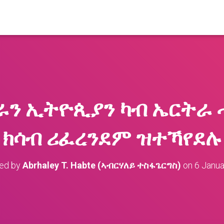
ራን ኢትዮጲያን ካብ ኤርትራ
ክሳብ ሪፈረንደም ዝተኻየደሉ
hed by
Abrhaley T. Habte (ኣብርሃለይ ተስፋጌርግስ)
on
6 Janua