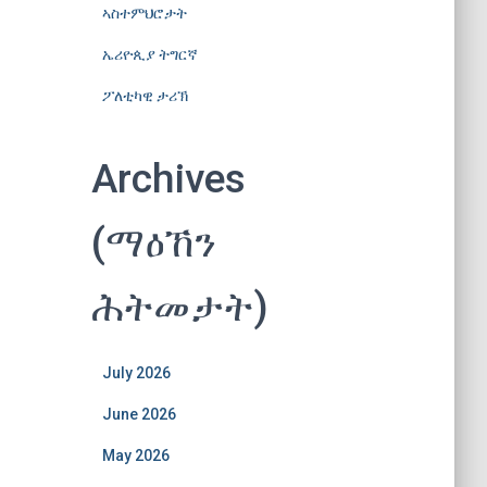
ኣስተምህሮታት
ኤሪዮጲያ ትግርኛ
ፖለቲካዊ ታሪኽ
Archives
(ማዕኸን
ሕትመታት)
July 2026
June 2026
May 2026