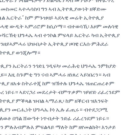
 ኤርትራን ንብልጫታትን ድልዳሌን ኣብ መንጎኦም ዝተፈጥረ
 መስመር ኣተሓሳስባ ግን ኣብ ኢትዮጲያውነት ዘቐድሙ
ል ኤርትራ” ከም ምጉዝዛይ ኣደኣዊ መሬት ኢትዮጲያ
ፍትሓዊ ውዲት ኣምሪሮም ከሲሶማ። ብተወሳኺ፡ እዞም መለሳዊ
ሻርኽቲ ህግሓኤ ኣብ ተንኮል ምፍላይ ኤርትራ ካብ ኢትዮጲያ
ካን ንዘይኣምሓሩ ህዝብታት ኢትዮጲያ ዞባዊ ርእሰ-ምሕደራ
ኢትዮጲያ ወንጂሎማ።
ጲያን ኤርትራን ንጎድኒ ገዲፍካ፡ መራሕቲ ህግሓኤ ንምክያድ
። እዚ ስጉምቲ ግን ናብ ኣምሓሩ ዘነጸረ ኣይነበረን። ኣብ
ትዮጲያ ዘአቱ ስትራተጂ ከም ዝኽተሉ ህግሓኤ ዝጠርጠረቶም
 ነይሩ። ኣደናጋሪ መደረታት ብምጥቃም፡ ዝካየድ ሪፈረንደም
ትዮጲያ ምቕጻል ዝብል ኣማራጺ፡ ከም ዘቕርብ ዝእንፍት
ጲያን መርሒነት ህግሓኤ ኮነ ኢሉ ፈጢሩ። ብተደጋጋሚ
ዘዳለወቶ በዓል ሸውዓተ ነጥብታት ንድፊ ሪፈረንደም ነይሩ።
ድን ምሉእብምሉእ ምፍልላይ ማለት ከም ዘየመልክት፡ እንታይ