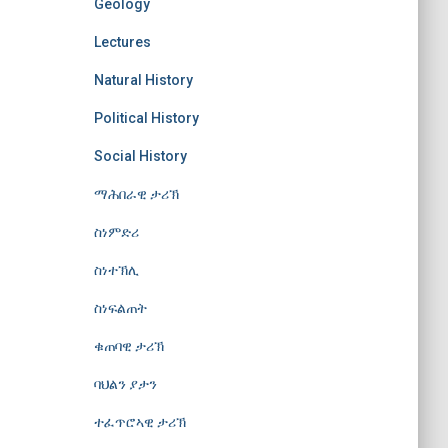
Geology
Lectures
Natural History
Political History
Social History
ማሕበራዊ ታሪኽ
ስነምድሪ
ስነተኽሊ
ስነፍልጠት
ቁጠባዊ ታሪኽ
ባህልን ያታን
ተፈጥሮኣዊ ታሪኽ