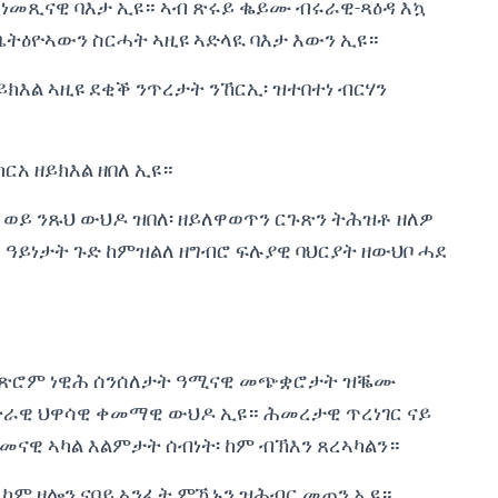
ጺነመጺናዊ ባእታ ኢዩ። ኣብ ጽሩይ ቈይሙ ብሩራዊ-ጻዕዳ እኳ
ቤትዕዮኣውን ስርሓት ኣዚዩ ኣድላዪ ባእታ እውን ኢዩ።
ይክእል ኣዚዩ ደቂቕ ንጥረታት ንኸርኢ፡ ዝተበተነ ብርሃን
ርአ ዘይክእል ዘበለ ኢዩ።
ታ ወይ ንጹህ ውህዶ ዝበለ፡ ዘይለዋወጥን ርጉጽን ትሕዝቶ ዘለዎ
 ዓይነታት ጉድ ከምዝልለ ዘግብሮ ፍሉያዊ ባህርያት ዘውህቦ ሓደ
ዝቝጽሮም ነዊሕ ሰንሰለታት ዓሚናዊ መጭቋሮታት ዝቘሙ
ትራዊ ህዋሳዊ ቀመማዊ ውህዶ ኢዩ። ሕመረታዊ ጥረነገር ናይ
መናዊ ኣካል እልምታት ሰብነት፡ ከም ብኽእን ጸረኣካልን።
ጥን ከም ዘሎን ናበይ ኣንፈት ምዃኑን ዝሕብር መጠን ኢዩ።