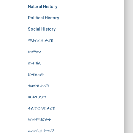
Natural History
Political History
Social History
ማሕበራዊ ታሪኽ
ስነምድሪ
ስነተኽሊ
ስነፍልጠት
ቁጠባዊ ታሪኽ
ባህልን ያታን
ተፈጥሮኣዊ ታሪኽ
ኣስተምህሮታት
ኤሪዮጲያ ትግርኛ