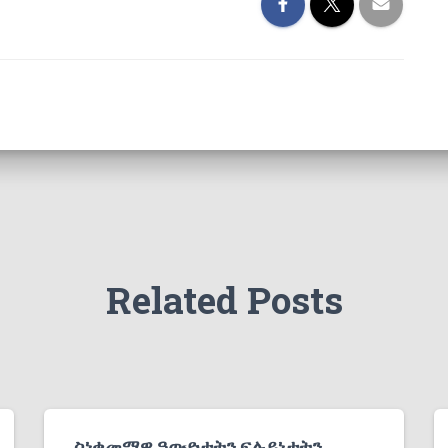
Related Posts
ስነቀመማዊ ዓውድታትን ፍሉይነታትን