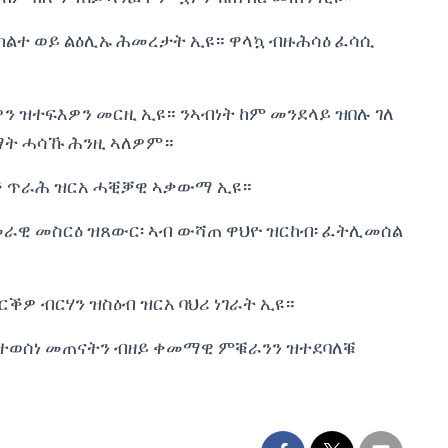
ክልተ ወይ ልዕሊኡ ሕመረታት ኢዩ። ዋላኳ ብዙሕሳዕ ፈሳሲ
ን ዝተፍእዎን መርዚ ኢዩ። ንኣብነት ከም መንደላይ ዝበሉ ገለ
ማት ሓሳኹ ሕንዚ ኣለዎም።
ቕ ጥራሕ ዝርአ ሓቒቓዊ ኣቃውማ ኢዩ።
ራዊ መስርዕ ዝጸውር፡ ኣብ ውሻጠ ዋህዮ ዝርከብ፡ ፈትሊመሰል
ቕዎ ብርሃን ዝስዕብ ዝርአ ባህሪ ነገራት ኢዩ።
ይ ተወሰነ መጠናትን ብዘይ ቀመማዊ ምቑራንን ዝተደባለቑ