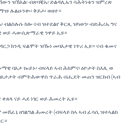
ኸውን ዝኽእል፡ ብጽባቒኡ፡ ድልዳሊኡን ሳሕትነቱን ዝምረጽ
ልማዝ፡ ሉልዑንቊ፡ ቅይሖ፡ ወዘተ።
፡ ብልስሉሱ ከሎ ናብ ዝተደልየ ቅርጺ ዝካወን፡ ብድሕሪኡ ግና
ዊ ወይ ሓውሲጽማራዊ ንዋይ ኢዩ።
ኣ ዳርጋ ክንዲ ፍልሞት ዝዀነ መባእታዊ ነጥሪ ኢዩ። ናብ ቁመና
ዊ ባእታ ኰይኑ፡ ብፍላይ ኣብ ሕክምና፡ ዕዮታት ስእሊ ወ
 ባእታታት ብምትሕውዋስ ጥራሕ ብሒደት መጠን ዝርከብ (ኣብ
ዊ ቀጸላ ናይ ሓደ ነገር ወይ ሕመረት ኢዩ።
 መሸፈኒ ዘገልግል ሕመረት (ብፍላይ ከኣ ኣብ ፈሳሲ ዝተኣልከ
ጥር።