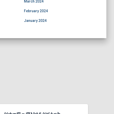
March 2024
February 2024
January 2024
ስነቀመም – ማእከላይ ስነፍልጠት