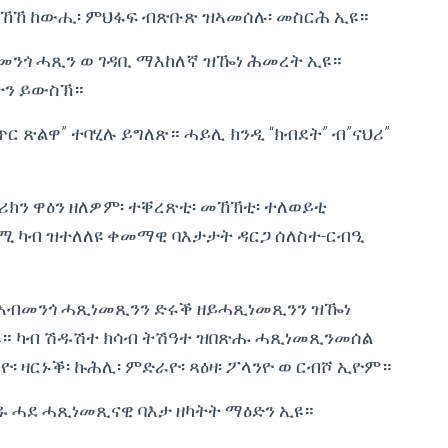
መኸኸ ከውሒ፡ ምህፋፍ ብጽቡጽ ዝኣመሰሉ፡ መስርሕ ኢዩ።
መንጎ ሓጺን ወ ገዳቢ ማእከለኛ ዝዀነ ሕመረት ኢዩ።
ትን ይውስኽ።
ጥር ጽልዋ” ተባሂሉ ይግለጽ። ሓይሊ ክንዲ “ክብደት” ብ”ናህሪ”
ክን ዋዕን ዘለዎም፡ ተቐረጽቲ፡ መኸኽቲ፡ ተለወይቲ
ሚ ካብ ዝተለለዩ ቀመማዊ ባእታታት ዳርጋ ሰለስተ-ርብዒ
ቱ ኣብመንጎ ሓጺነመጺንን ድሩቕ ዘይሓጺነመጺንን ዝዀነ
ዩ። ካብ ሽዱሽተ ክሳብ ትሽዓተ ዝበጽሑ ሓጺነመጺንመሰል
፡ ዛርኑቕ፡ ኩሕሊ፡ ምድራዮ፡ ጻዕዛ፡ ፖላንዮ ወ ርብሾ ኢዮም።
ዱ ሓደ ሓጺነመጺናዊ ባእታ ዘካትት ማዕድን ኢዩ።