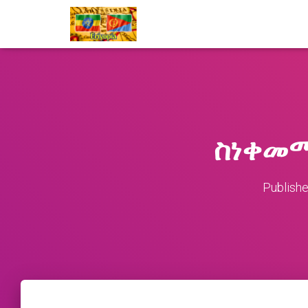
ስነቀመማ
Publish