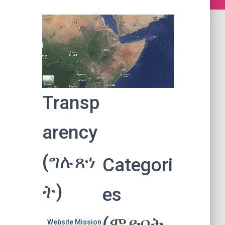
Transp
arency
(ግሉጽነ
Categori
ት)
es
(ምድባት
Website Mission