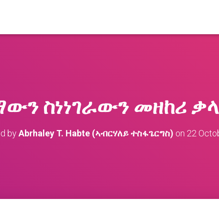
ውን ስነነገራውን መዘከሪ ቃላ
ed by
Abrhaley T. Habte (ኣብርሃለይ ተስፋጌርግስ)
on
22 Octo