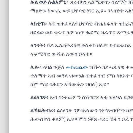
ሉል ወይ ሉልእምኒ
፥ ጸሪብካን ኣልሚጽካን ስልማት ክ
ማዕድን፡ ከውሒ ወይ ህዋሳዊ ነገር ኢዩ። ንኣብነት ኣ
ላስቲኽ
፥ ካብ ዝተፈላለየ ህዋሳዊ ብዝሐፋላት ዝስራሕ
ዘይልወ ወይ ቁሩብ ዝምጠጥ ቈይሚ ዝፈጥር ጽማራ
ላንጎት
፥ ባዶ ኤሌክትሪካዊ ቅስቃስ ዘለዎ፡ ክብደቱ ከ
ኣቶሚካዊ ውሻጠ እውን ይኣቱ።
ሌሎ
፥ ኣባል ጉጅለ
መስረጨው
ዝዀነ ዘይሓጺናዊ ቀመማ
ቀለማት ኣብ መዓላ ዝውዕል ብተፈጥሮ ምስ ካልኦት
ከም ማይ ባሕርን ኣኻውሕን ዝበሉ) ኢዩ።
ልዕለገጽ
፥ ኣብ ስነቀመምን ስነነገርን፡ እቲ ዝለዓለ ደጋ
ልኻይሕብሪ
፥ ልዕለገጽ ንምሕላውን ንምጽብባቕን ከም
ሕውስዋስ ቀለም) ኢዩ። ምስ ነቐጸ ተሪር ሽፋን ይፈ