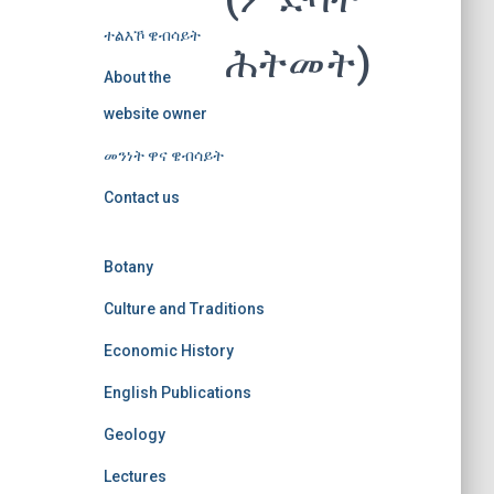
ተልእኾ ዌብሳይት
ሕትመት)
About the
website owner
መንነት ዋና ዌብሳይት
Contact us
Botany
Culture and Traditions
Economic History
English Publications
Geology
Lectures