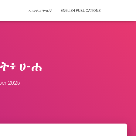
ኤሪዮጲያ ትግርኛ
ENGLISH PUBLICATIONS
ት፥ ሀ-ሐ
ber 2025