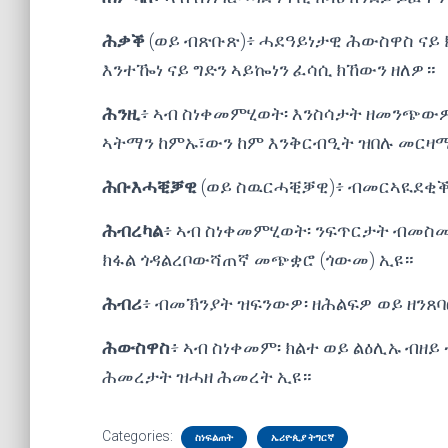
ሕቃቕ
(ወይ ብጽቡጽ)፥ ሓደዓይነታዊ ሕውስዋስ ናይ 
እንተዀነ ናይ ግድን ኣይኰነን ፈሳሲ ክኸውን ዘለዎ።
ሕንዚ
፥ ኣብ ስነቀመምሂወት፡ እንስሳታት ዘመንጭውዎ
ኣትማን ከምኡ፣ውን ከም እንቅርብዒት ዝበሉ መርዛ
ሕቡእሓቒቓዊ
(ወይ ስዉርሓቒቓዊ)፥ ብመርኣዪደቂ
ሕብረካል
፥ ኣብ ስነቀመምሂወት፡ ንፍጥርታት ብመስመ
ክፋል ጎዳልረቦውሻጠኛ መጭቋሮ (ጎውመ) ኢዩ።
ሕብሪ
፥ ብመኽንያት ዝፍንውዎ፡ ዘሕልፍዎ ወይ ዘንጸባር
ሕውስዋስ
፥ ኣብ ስነቀመም፡ ክልተ ወይ ልዕሊኡ ብዘ
ሕመረታት ዝሓዘ ሕመረት ኢዩ።
Categories:
ስነፍልጠት
ኤሪዮጲያ ትግርኛ