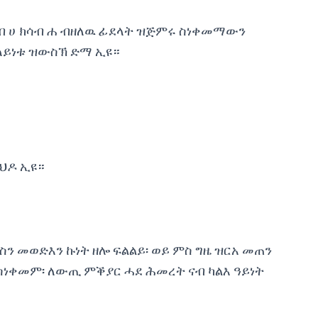
ካብ ሀ ክሳብ ሐ ብዘለዉ ፊደላት ዝጅምሩ ስነቀመማውን
ላይነቱ ዝውስኽ ድማ ኢዩ።
ህዶ ኢዩ።
ገስን መወድእን ኩነት ዘሎ ፍልልይ፡ ወይ ምስ ግዜ ዝርአ መጠን
ስነቀመም፡ ለውጢ ምቕያር ሓደ ሕመረት ናብ ካልእ ዓይነት