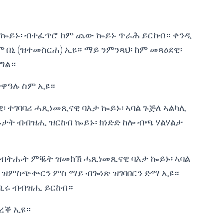
 ኰይኑ፡ ብተፈጥሮ ከም ጨው ኰይኑ ጥራሕ ይርከብ። ቀንዲ
በኒ (ዝተመስርሐ) ኢዩ። ማይ ንምንጻህ፡ ከም መጻዕደዊ፡
ግል።
ጽዋዓሉ ስም ኢዩ።
፡ ተገባባሪ ሓጺነመጺናዊ ባእታ ኰይኑ፡ ኣባል ጉጅለ ኣልካሊ
ት ብብዝሒ ዝርከብ ኰይኑ፡ ክነድድ ከሎ ብጫ ሃልሃልታ
 ብትሑት ምቘት ዝመክኽ ሓጺነመጺናዊ ባእታ ኰይኑ፡ ኣባል
ፍ ዝምስጭቍርን ምስ ማይ ብጐነጽ ዝገባበርን ድማ ኢዩ።
ንቢሩ ብብዝሒ ይርከብ።
ረቕ ኢዩ።