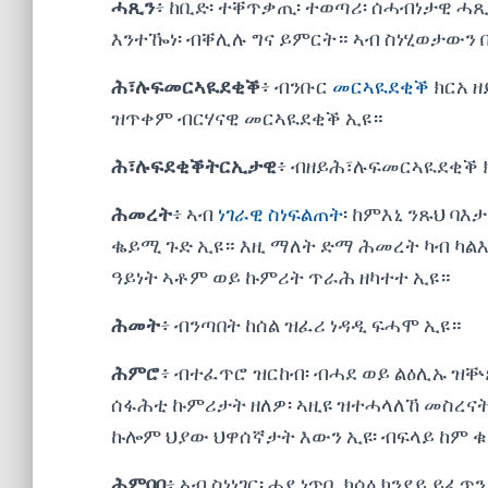
ሓጺን
፥ ከቢድ፡ ተቐጥቃጢ፡ ተወጣሪ፡ ሰሓብነታዊ ሓ
እንተዀነ፡ ብቐሊሉ ግና ይምርት። ኣብ ስነሂወታውን 
ሕ፣ሉፍመርኣዪደቂቕ
፥ ብንቡር
መርኣዪደቂቕ
ክርአ ዘ
ዝጥቀም ብርሃናዊ መርኣዪደቂቕ ኢዩ።
ሕ፣ሉፍደቂቕትርኢታዊ
፥ ብዘይሕ፣ሉፍመርኣዪደቂቕ ክ
ሕመረት
፥ ኣብ
ነገራዊ ስነፍልጠት
፡ ከምእኒ ንጹህ ባእ
ቈይሚ ጉድ ኢዩ። እዚ ማለት ድማ ሕመረት ካብ ካልእ
ዓይነት ኣቶም ወይ ኩምሪት ጥራሕ ዘካተተ ኢዩ።
ሕመት
፥ ብንጣበት ከሰል ዝፈሪ ነዳዲ ፍሓሞ ኢዩ።
ሕምሮ
፥ ብተፈጥሮ ዝርከብ፡ ብሓደ ወይ ልዕሊኡ 
ሰፋሕቲ ኩምሪታት ዘለዎ፡ ኣዚዩ ዝተሓላለኸ መስረና
ኩሎም ህያው ህዋሰኛታት እውን ኢዩ፡ ብፍላይ ከም ቁ
ሕምባበ
፥ ኣብ ስነነገር፡ ሓደ ነጥቢ ክሳዕ ክንደይ ይፈ