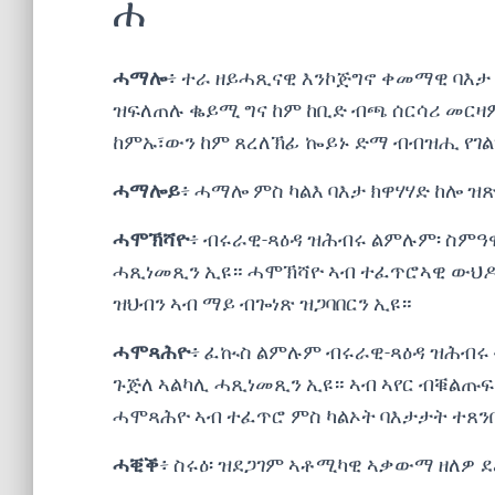
ሐ
ሓማሎ
፥ ተራ ዘይሓጺናዊ እንኮጅግኖ ቀመማዊ ባእታ
ዝፍለጠሉ ቈይሚ ግና ከም ከቢድ ብጫ ሰርሳሪ መርዛም 
ከምኡ፣ውን ከም ጸረለኽፊ ኰይኑ ድማ ብብዝሒ የገል
ሓማሎይ
፥ ሓማሎ ምስ ካልእ ባእታ ክዋሃሃድ ከሎ ዝ
ሓሞኽሻዮ
፥ ብሩራዊ-ጻዕዳ ዝሕብሩ ልምሉም፡ ስምዓዊ
ሓጺነመጺን ኢዩ። ሓሞኽሻዮ ኣብ ተፈጥሮኣዊ ውህዶታ
ዝህብን ኣብ ማይ ብጐነጽ ዝጋባበርን ኢዩ።
ሓሞጻሕዮ
፥ ፈኲስ ልምሉም ብሩራዊ-ጻዕዳ ዝሕብሩ
ጉጅለ ኣልካሊ ሓጺነመጺን ኢዩ። ኣብ ኣየር ብቑልጡ
ሓሞጻሕዮ ኣብ ተፈጥሮ ምስ ካልኦት ባእታታት ተጸ
ሓቒቕ
፥ ስሩዕ፡ ዝደጋገም ኣቶሚካዊ ኣቃውማ ዘለዎ ደ