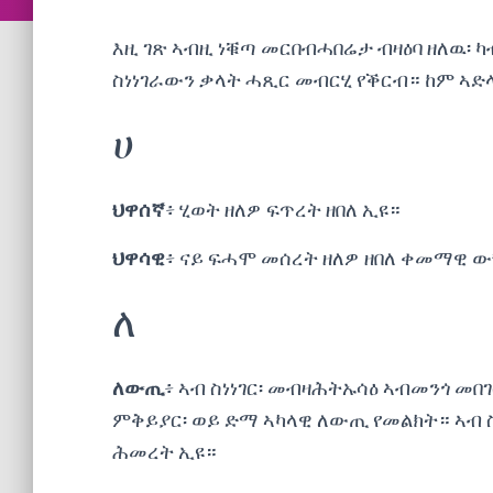
እዚ ገጽ ኣብዚ ነቑጣ መርበብሓበሬታ ብዛዕባ ዘለዉ፡ 
ስነነገራውን ቃላት ሓጺር መብርሂ የቕርብ። ከም ኣድ
ሀ
ህዋሰኛ
፥ ሂወት ዘለዎ ፍጥረት ዘበለ ኢዩ።
ህዋሳዊ
፥ ናይ ፍሓሞ መሰረት ዘለዎ ዘበለ ቀመማዊ ው
ለ
ለውጢ
፥ ኣብ ስነነገር፡ መብዛሕትኡሳዕ ኣብመንጎ መበ
ምቅይያር፡ ወይ ድማ ኣካላዊ ለውጢ የመልክት። ኣብ 
ሕመረት ኢዩ።