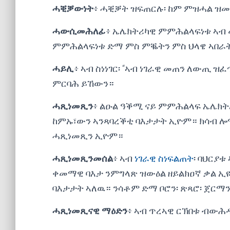
ሓቒቓውነት
፥ ሓቒቓት ዝፍጠርሉ፡ ከም ምዝሓል ዝ
ሓውሲመሕለፊ
፥ ኤሌክትሪካዊ ምምሕልላፍነቱ ኣብ 
ምምሕልላፍነቱ ድማ ምስ ምቘትን ምስ ህላዌ ኣበራ
ሓይሊ
፥ ኣብ ስነነገር፡ “ኣብ ነገራዊ መጠን ለውጢ ዝፈ
ምርባሕ ይኸውን።
ሓጺነመጺን
፥ ልዑል ዓቕሚ ናይ ምምሕልላፍ ኤሌክትሪ
ከምኡ፣ውን ኣንጻባረቕቲ ባእታታት ኢዮም። ክሳብ ሎ
ሓጺነመጺን ኢዮም።
ሓጺነመጺንመሰል
፥ ኣብ
ነገራዊ ስነፍልጠት
፡ ባህርያ
ቀመማዊ ባእታ ንምግላጽ ዝውዕል ዘይልክዐኛ ቃል ኢ
ባእታታት ኣለዉ። ንሳቶም ድማ ቦሮን፡ ጽጻሮ፡ ጀርማንዮ
ሓጺነመጺናዊ ማዕድን
፥ ኣብ ጥረኣዊ ርኽበቱ ብውሕ