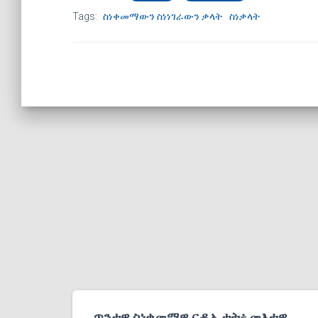
Tags:
ስነቀመማውን ስነነገራውን ቃላት
ስነቃላት
ጥንታዊ ስነቀመማዊ ርዲኢታት፥ መእተዊ