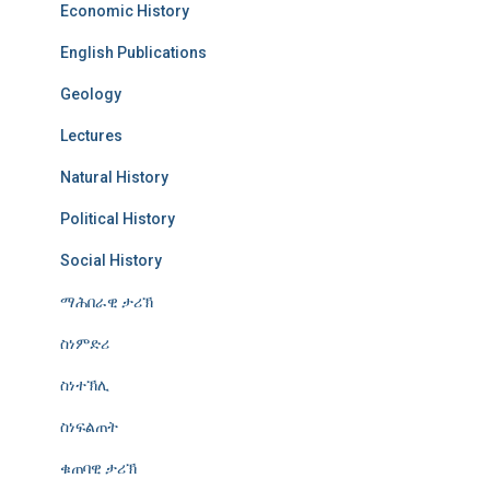
Economic History
English Publications
Geology
Lectures
Natural History
Political History
Social History
ማሕበራዊ ታሪኽ
ስነምድሪ
ስነተኽሊ
ስነፍልጠት
ቁጠባዊ ታሪኽ