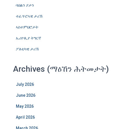
ባህልን ያታን
ተፈጥሮኣዊ ታሪኽ
ኣስተምህሮታት
ኤሪዮጲያ ትግርኛ
ፖለቲካዊ ታሪኽ
Archives (ማዕኸን ሕትመታት)
July 2026
June 2026
May 2026
April 2026
March 2026