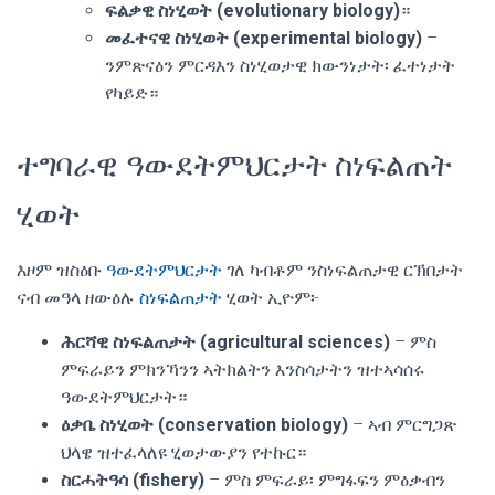
ፍልቃዊ ስነሂወት (evolutionary biology)
።
መፈተናዊ ስነሂወት (experimental biology)
–
ንምጽናዕን ምርዳእን ስነሂወታዊ ክውንነታት፡ ፈተነታት
የካይድ።
ተግባራዊ ዓውደትምህርታት ስነፍልጠት
ሂወት
እዞም ዝስዕቡ
ዓውደትምህርታት
ገለ ካብቶም ንስነፍልጠታዊ ርኽበታት
ናብ መዓላ ዘውዕሉ
ስነፍልጠታት
ሂወት ኢዮም፦
ሕርሻዊ ስነፍልጠታት (agricultural sciences)
– ምስ
ምፍራይን ምክንኻንን ኣትክልትን እንስሳታትን ዝተኣሳሰሩ
ዓውደትምህርታት።
ዕቃቤ ስነሂወት (conservation biology)
– ኣብ ምርግጋጽ
ህላዌ ዝተፈላለዩ ሂወታውያን የተኩር።
ስርሓትዓሳ (fishery)
– ምስ ምፍራይ፡ ምግፋፍን ምዕቃብን