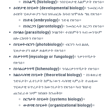
ስነእልሚ (histology)
፥ ንስነሂወታዊ እልምታት የጽንዕ።
ዕብየታዊ ስነሂወት (developmental biology)
፥ ንመስርሓት
ዕብየት ሂወታውያን ካብ ዝፍጠርሉ ክሳብ ዝሞቱሉ ግዜ የጽንዕ።
ስነድቂ (embryology)
፥ ንድቂ የጽንዕ።
ስነእርጋን (gerontology)
፥ ንመስርሓት እርጋን የጽንዕ።
ስነባልዕ (parasitology)
ንባልዓት፡ ተሰከምትን ኣብ መንጎኦም
ዘሎ ርክባትን የጽንዕ።
ስነሂወትብርሃን (photobiology)
፥ ብርሃን ኣብ ልዕሊ
ሂወታውያን ዘለዎ ጽልዋታት የጽንዕ።
ስነቃንጥሻ (mycology or fungology)
፥ ንቃንጥሻታት
የጽንዕ።
ስነሳዕሪቃንጥሻ (lichenology)
፥ ንሳዕሪቃንጥሻታት የጽንዕ።
ክልሰሓሳባዊ ስነሂወት (theoretical biology)
– ስነቁጽራዊ
ንድፍታት፡ ፈተነታት ከምኡ፣ውን ሓሳባዊ ኣምራት ተጠቂሙ
ንሂወታዊ ፍጥረታትን ክውንነታትን የጽንዕ። ካብ ዓበይቲ
ጨንፈራቱ ነዞም ዝስዕቡ ክንጠቅስ፦
ስርዓታት ስነሂወት (systems biology)
።
ውድባዊ ስነሂወት (organizational biology)
።