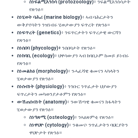
ስነፍልሚእንስሳ (protozoology)
፥ ንፍልሚእንስሳታት
የጽንዕ።
ስነሂወት ባሕሪ (marine biology)
፥ ኣብ ባሕርታትን
ውቅያኖሳትን ንዝነብሩ ሂወታውያን ፍጥረት የጽንዕ።
ስነፍጥረት (genetics)
፥ ንፍጥርታትን ፍጥረታዊ ውርሻን
የጽንዕ።
ስነሰበባ (phycology)፥
ንሰበባታት የጽንዕ።
ስነከባቢ (ecology)
፥ ህዋሳውያን ኣብ ከባቢኦም ከመይ ይነብሩ
የጽንዕ።
ስነመልክዕ (morphology)
፥ ንሓፈሻዊ ቁመናን ኣካላትን
ሂወታውያን የጽንዕ።
ስነሰብነት (physiology)
፥ ንንቡር ንጥፈታት ህያውያን
ፍጥረታትን መካወንያታቶምን የጽንዕ።
ውሽጠሰብነት (anatomy)
፥ ንውሽጣዊ ቁመናን ክፋላትን
ሂወታውያን የጽንዕ።
ስነዓጽሚ (osteology)
፥ ንኣዕጽምቲ የጽንዕ።
ስነዋህዮ (cytology)
፥ ንቁመና፡ ንጥፈታትን ባህርያትን
ዋህዮታት የጽንዕ።