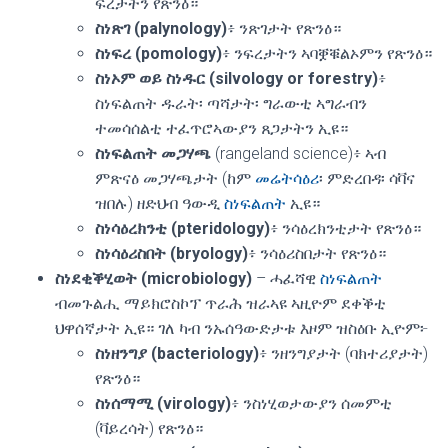
ፍረታትን የጽንዕ።
ስነጽገ (palynology)
፥ ንጽገታት የጽንዕ።
ስነፍረ (pomology)
፥ ንፍረታትን ኣባቛቑልኦምን የጽንዕ።
ስነኦም ወይ ስነዱር (silvology or forestry)
፥
ስነፍልጠት ዱራት፡ ጣሻታት፡ ግራውቲ ኣግራብን
ተመሳሰልቲ ተፈጥሮኣውያን ጸጋታትን ኢዩ።
ስነፍልጠት መጋሃጫ
(rangeland science)፥ ኣብ
ምጽናዕ መጋሃጫታት (ከም
መሬትሳዕሪ
፡ ምድረበዳ፡ ሳቫና
ዝበሉ) ዘድህብ ዓውዲ
ስነፍልጠት
ኢዩ።
ስነሳዕረክንቲ (pteridology)
፥ ንሳዕረክንቲታት የጽንዕ።
ስነሳዕሪስበት (bryology)
፥ ንሳዕሪስበታት የጽንዕ።
ስነደቂቕሂወት (microbiology)
– ሓፈሻዊ
ስነፍልጠት
ብመጉልሒ ማይክሮስኮፕ ጥራሕ ዝራኣዩ ኣዚዮም ደቀቕቲ
ህዋሰኛታት ኢዩ። ገለ ካብ ንኡሰዓውድታቱ እዞም ዝስዕቡ ኢዮም፦
ስነዘንግያ (bacteriology)
፥ ንዘንግያታት (ባክተሪያታት)
የጽንዕ።
ስነሰማሚ (virology)
፥ ንስነሂወታውያን ሰመምቲ
(ቫይረሳት) የጽንዕ።