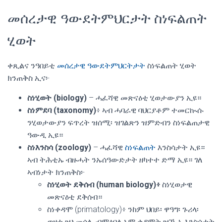
መሰረታዊ ዓውደትምህርታት ስነፍልጠት
ሂወት
ቀጺልና ንዓበይቲ
መሰረታዊ
ዓውደትምህርትታት
ስነፍልጠት ሂወት
ክንጠቅስ ኢና፦
ስነሂወት (biology)
– ሓፈሻዊ መጽናዕቲ ሂወታውያን ኢዩ።
ስነምደባ (taxonomy)
፥ ኣብ ሓባራዊ ባህርያቶም ተመርኲሱ
ንሂወታውያን ፍጥረት ዝሰሚ፡ ዝገልጽን ዝምድብን ስነፍልጠታዊ
ዓውዲ ኢዩ።
ስነእንስሳ (zoology)
– ሓፈሻዊ
ስነፍልጠት
እንስሳታት ኢዩ።
ኣብ ትሕቲኡ ብዙሓት ንኡሰዓውድታት ዘካተተ ድማ ኢዩ። ገለ
ኣብነታት ክንጠቅስ፦
ስነሂወት ደቅሰብ (human biology)፥
ስነሂወታዊ
መጽናዕቲ ደቅሰብ።
ስነቀዳሞ (primatology)፥ ንከም ህበይ፡ ዋዓግ፡ ጉሪላ፡
ወዘተ ዝኣመሰሉ ብምዕባሊኦም ቀዳሞት ዝዀኑ እንስሳታት