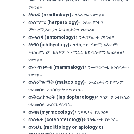
የጽንዕ።
ስነዑፍ (ornithology)
፥ ንኣዕዋፍ የጽንዕ።
ስነለማሚ (herpetology)
፥ ንለመምትን
ምድረማያውያን እንስሳታትን የጽንዕ።
ስነሓሰኻ (entomology)
፥ ንሓሰኻታት የጽንዕ።
ስነዓሳ (ichthyology)
፥ ንዓሳታት፡ ዓጽሚ-ዘለዎም፡
ቆርጠምጠም-ዘለዎምን ምንጋጋ-ዘይብሎምን ዘጠቓለለ፡
የጽንዕ።
ስነመጥበውቲ (mammalogy)
፥ ንመጥበውቲ እንስሳታት
የጽንዕ።
ስነሉምሉማት (malacology)
፥ ንኣረነታትን ከምኦም
ዝኣመሰሉ እንስሳታትን የጽንዕ።
ስነቅርፈክንቲት (lepidopterology)
፥ ንከም ጽንብላሊዕ
ዝኣመሰሉ ሓሳኹ የጽንዕ።
ስነጻጸ (myrmecology)
፥ ንጻጸታት የጽንዕ።
ስነዕቈት (coleopterology)
፥ ንዕቈታት የጽንዕ።
ስነንህቢ (melittology or apiology or