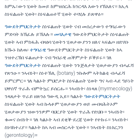
ከምኡ፣ውን ሂወት ከመይ ከምዝሰርሕ ክንርዳእ እውን የኽእለና። ክኢላ
ስነፍልጠት ሂወት፡ ስነፍልጠተኛ ሂወት ተባሂሉ ይጽዋዕ።
ዓውደትምህርትታት
ስነፍልጠት ሂወት ናብ መሰረታውን ተግባራውን
ምድባት ክኽፈሉ ይኽእሉ።
መባእታዊ
ዓውደትምህርትታት ስነፍልጠት
ሂወት ኣብ ምስፋሕ ብዛዕባ ሂወትን ሂወታውያንን ዘለና ኣፍልጦ ዘድሃቡ
ክዀኑ ከለዉ፡
ተግባራዊ
ዓውደትምህርትታት ስነፍልጠት ሂወት ከኣ
ንዝተረኽበ ፍልጠታት ናብ ግብራዊ ጠቕምታት ይቕይሩ። ገለ
ዓውደትምህርትታት
ስነፍልጠት ሂወት ንጉጅለታት ሂወታውያን ብሓፈሻ
የጽንዑ። ንኣብነት፡ ስነተኽሊ (botany) ንኩሎም ኣትክልቲ ብሓፈሻ
ይምርምር። ገለ ካልኦት ምህሮታት ስነፍልጠት ሂወት ግና ኣብ ሓደ ዓይነት
ህዋሰኛ ጥራሕ ብምትኳር ይሰርሑ። ንኣብነት፡ ስነጻጸ (myrmecology)
ንጻጸታት ጥራይ ዘጽንዕ ዓውዲ ኢዩ። ካልኦት
ዓውደትምህርትታት
ስነፍልጠት ሂወት ኣብ ኩላቶም ሂወታውያን ወይ መብዛሕትኦም
ሂወታውያን ዝውንንዎም ባህርያት ሂወት ጥራሕ የድህቡ። ንኣብነት፡
ቁመና ሰብነት። ገለ ካልኦት ኣብ ደቂቕ-ደረጃ ሂወት የተኩሩ። ንኣብነት፡
ስነባክተሪያ። ካልኦት ከኣ ኣብ መስርሓት ሂወት። ንኣብነት ስነእርጋን
(gerontology)።