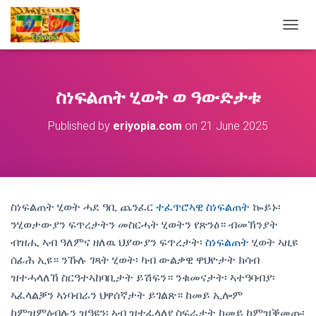
T
O
G
G
L
ስነፍልጠት ሂወት ወ ዓውድታቱ
E
N
Published by
eriyopia.com
on
21 June 2025
A
V
I
G
A
T
ስነፍልጠት ሂወት ሓደ ዓቢ ጨንፈር
ተፈጥሮኣዊ ስነፍልጠት
ኰይኑ፡
I
O
ንሂወታውያን ፍጥረታትን መስርሓት ሂወትን የጽንዕ። ብመኽንያት
N
ብዝሒ ኣብ ዓለምና ዘለዉ ህያውያን ፍጥረታት፡
ስነፍልጠት
ሂወት ኣዚዩ
ሰፊሕ ኢዩ። ንኹሉ ገጻት ሂወት፡ ካብ ውልቃዊ ዋህዮታት ክሳብ
ዝተሓላለኸ ስርዓተኣከባቢታት ይሽፍን። ንቁመናታት፡ ኣተዓባብያ፡
ኣፈላልቓን ኣነባብራን ህዋሰኛታት ይገልጽ። ከመይ ኢሎም
ከምዝምዕብሉን ዝዓዩን፡ ኣብ ዝተፈላለየ ስፍራታት ከመይ ከምዝቕመጡ፡