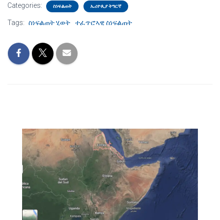
Categories:
ስነፍልጠት
ኤሪዮጲያ ትግርኛ
Tags:
ስነፍልጠት ሂወት
ተፈጥሮኣዊ ስነፍልጠት