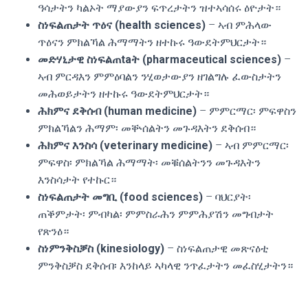
ዓሳታትን ካልኦት ማያውያን ፍጥረታትን ዝተኣሳሰሩ ዕዮታት።
ስነፍልጠታት ጥዕና (health sciences)
– ኣብ ምሕላው
ጥዕናን ምክልኻል ሕማማትን ዘተኩሩ ዓውደትምህርታት።
መድሃኒታዊ ስነፍልጠtaት (pharmaceutical sciences)
–
ኣብ ምርዳእን ምምዕባልን ንሂወታውያን ዘገልግሉ ፈውስታትን
መሕወይታትን ዘተኩሩ ዓውደትምህርታት።
ሕክምና ደቅሰብ (human medicine)
– ምምርማር፡ ምፍዋስን
ምክልኻልን ሕማም፡ መቝሰልትን መጉዳእትን ደቅሰብ።
ሕክምና እንስሳ (veterinary medicine)
– ኣብ ምምርማር፡
ምፍዋስ፡ ምክልኻል ሕማማት፡ መቑሰልትንን መጉዳእትን
እንስሳታት የተኩር።
ስነፍልጠታት መግቢ (food sciences)
– ባህርያት፡
ጠቕምታት፡ ምብካል፡ ምምስራሕን ምምሕያሽን መግብታት
የጽንዕ።
ስነምንቅስቓስ (kinesiology)
– ስነፍልጠታዊ መጽናዕቲ
ምንቅስቓስ ደቅሰብ፡ እንከላይ ኣካላዊ ንጥፈታትን መፈስሂታትን።