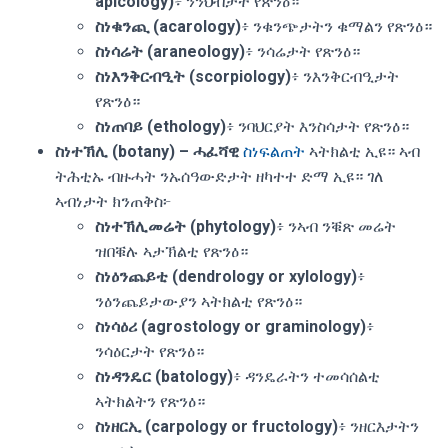
apicology)
፥ ንንህብታት የጽንዕ።
ስነቁንጪ (acarology)
፥ ንቁንጭታትን ቁማልን የጽንዕ።
ስነሳሬት (araneology)
፥ ንሳሬታት የጽንዕ።
ስነእንቅርብዒት (scorpiology)
፥ ንእንቅርብዒታት
የጽንዕ።
ስነጠባይ (ethology)
፥ ንባህርያት እንስሳታት የጽንዕ።
ስነተኽሊ (botany) – ሓፈሻዊ
ስነፍልጠት
ኣትክልቲ ኢዩ። ኣብ
ትሕቲኡ ብዙሓት ንኡሰዓውድታት ዘካተተ ድማ ኢዩ። ገለ
ኣብነታት ክንጠቅስ፦
ስነተኽሊመሬት (phytology)
፥ ንኣብ ንቑጽ መሬት
ዝበቑሉ ኣታኽልቲ የጽንዕ።
ስነዕንጨይቲ (dendrology or xylology)
፥
ንዕንጨይታውያን ኣትክልቲ የጽንዕ።
ስነሳዕሪ (agrostology or graminology)
፥
ንሳዕርታት የጽንዕ።
ስነዳንዴር (batology)
፥ ዳንዴራትን ተመሳሰልቲ
ኣትክልትን የጽንዕ።
ስነዘርኢ (carpology or fructology)
፥ ንዘርእታትን