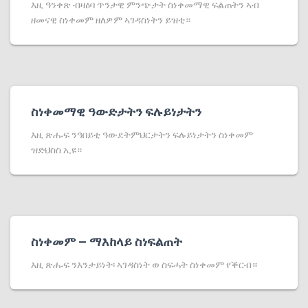
እዚ ዓንቀጽ ብዛዕባ ጥንታዊ ምንጭታት ስነቀመማዊ ፍልጠትን ኣብ
ዘመናዊ ስነቀመም ዘለዎም ኣገዳስነትን ይዝቲ።
ስነቀመማዊ ዓውድታትን ፍሉይነታትን
እዚ ጽሑፍ ንዓበይቲ ዓውደትምህርታትን ፍሉይነታትን ስነቀመም
ዝድህስስ ኢዩ።
ስነቀመም – ማእከላይ ስነፍልጠት
እዚ ጽሑፍ ንእንታይነት፡ ኣገዳስነት ወ ስፍሓት ስነቀመም የቕርብ።