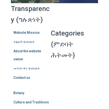
Transparenc
y (ግሉጽነት)
Categories
Website Mission
ተልእኾ ዌብሳይት
(ምድባት
About the website
ሕትመት)
owner
መንነት ዋና ዌብሳይት
Contact us
Botany
Culture and Traditions