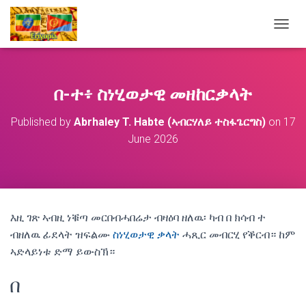
T
O
G
G
L
በ-ተ፥ ስነሂወታዊ መዘከርቃላት
E
N
Published by
Abrhaley T. Habte (ኣብርሃለይ ተስፋጌርግስ)
on
17
A
June 2026
V
I
G
A
T
I
O
እዚ ገጽ ኣብዚ ነቑጣ መርበብሓበሬታ ብዛዕባ ዘለዉ፡ ካብ በ ክሳብ ተ
N
ብዘለዉ ፊደላት ዝፍልሙ
ስነሂወታዊ ቃላት
ሓጺር መብርሂ የቕርብ። ከም
ኣድላይነቱ ድማ ይውስኽ።
በ