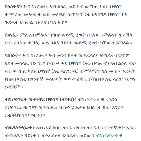
በላዕተኛ
፥ ኣብ ስነሂወት፡ ኣብ ልዕሊ ወይ ኣብ ውሽጢ ካልእ
ህዋሰኛ
ተቐሚጡ መኣዛታት ወይ መዕቘቢ ዝኸስብ፡ ነቲ ዘአንግዶ ህዋሰኛ ከኣ
ጉድኣት ዘኸትል ህዋሰኛ ዘበለ ኢዩ።
በጽሒ
፥ ምሉእብምሉእ ዝዓበየ ቈይሚ ሂወት ዘበለ። ብምልኣት ዝኣኸለ
ሰብ፡ እንስሳ፡ ተኽሊ፡ ወይ ካልእ ዓይነት
ቈይሚ
ሂወት ክኸውን ይኽእል።
ባልዕነት
፥ ኣብ ስነሂወት፡ ኣብ መንጎ ክልተ ዝተፈላለዩ ፍጣራት ዘጋጥም
ዘይተመላላኢ ዝምድና ኰይኑ፡ ሓደ
ህዋሰኛ
(እቲ በላዕተኛ) ኣብ ልዕሊ ወይ
ኣብ ውሽጢ ካልእ ህዋሰኛ (እቲ ኣእንጋዲ) ብምቕማጥ ገለ መጠን ጉድኣት
የስዕብ። እቲ በላዕተኛ መኣዛታት ወይ መዕቘቢ ይኸስብ፡ እቲ ኣእንጋዲ ግና
ይዳኸም።
ብስነፍጥረት ዝተቐየረ ህዋሰኛ (ብዝህ)
፥ ብስነፍጥረታዊ
ህንደሳ
ስነፍጥረታዊ ንዋዩ ዝተለወጠ ዝዀነ ሂወታዊ ዘበለ (ተኽሊ፡ እንስሳ፡
ደቂቕህዋሰኛ፡ ወዘተ)።
ብዙሕነትሂወት
፥ ኣብ ሓደ ከባቢ ዝርአ ህላዌን ዝርግሐን
ህዋሰኛታት
ኢዩ።
ብብዝሕን ዓይነትን ዝተፈላለዩ ፍጣራት፡ ወይውን ብ
ስነፍጥረታዊ