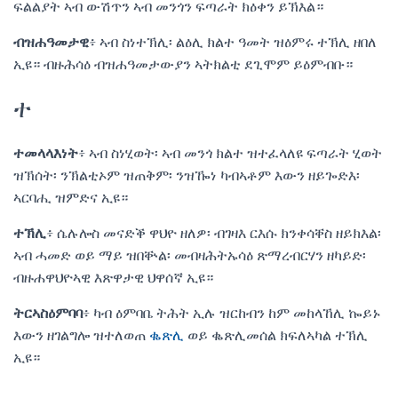
ፍልልያት ኣብ ውሽጥን ኣብ መንጎን ፍጣራት ክዕቀን ይኽእል።
ብዝሐዓመታዊ
፥ ኣብ ስነተኽሊ፡ ልዕሊ ክልተ ዓመት ዝዕምሩ ተኽሊ ዘበለ
ኢዩ። ብዙሕሳዕ ብዝሐዓመታውያን ኣትክልቲ ደጊሞም ይዕምብቡ።
ተ
ተመላላእነት
፥ ኣብ ስነሂወት፡ ኣብ መንጎ ክልተ ዝተፈላለዩ ፍጣራት ሂወት
ዝኽሰት፡ ንኽልቲኦም ዝጠቅም፡ ንዝዀነ ካብኣቶም እውን ዘይጐድእ፡
ኣርባሒ ዝምድና ኢዩ።
ተኽሊ
፥ ሴሉሎስ መናድቕ ዋህዮ ዘለዎ፡ ብገዛእ ርእሱ ክንቀሳቐስ ዘይክእል፡
ኣብ ሓመድ ወይ ማይ ዝበቝል፡ መብዛሕትኡሳዕ ጽማረብርሃን ዘካይድ፡
ብዙሐዋህዮኣዊ እጽዋታዊ ህዋሰኛ ኢዩ።
ትርኣስዕምባባ
፥ ካብ ዕምባቤ ትሕት ኢሉ ዝርከብን ከም መከላኸሊ ኰይኑ
እውን ዘገልግሎ ዝተለወጠ
ቈጽሊ
ወይ ቈጽሊመሰል ክፍለኣካል ተኽሊ
ኢዩ።