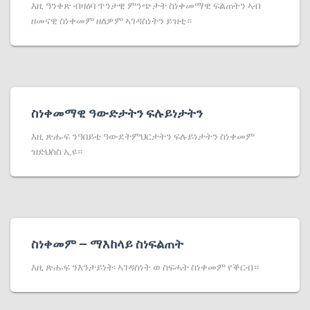
እዚ ዓንቀጽ ብዛዕባ ጥንታዊ ምንጭታት ስነቀመማዊ ፍልጠትን ኣብ
ዘመናዊ ስነቀመም ዘለዎም ኣገዳስነትን ይዝቲ።
ስነቀመማዊ ዓውድታትን ፍሉይነታትን
እዚ ጽሑፍ ንዓበይቲ ዓውደትምህርታትን ፍሉይነታትን ስነቀመም
ዝድህስስ ኢዩ።
ስነቀመም – ማእከላይ ስነፍልጠት
እዚ ጽሑፍ ንእንታይነት፡ ኣገዳስነት ወ ስፍሓት ስነቀመም የቕርብ።