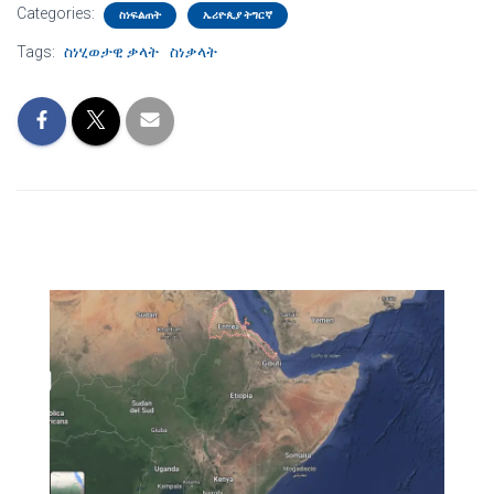
Categories:
ስነፍልጠት
ኤሪዮጲያ ትግርኛ
Tags:
ስነሂወታዊ ቃላት
ስነቃላት