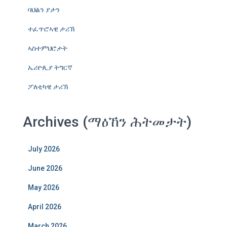
ባህልን ያታን
ተፈጥሮኣዊ ታሪኽ
ኣስተምህሮታት
ኤሪዮጲያ ትግርኛ
ፖለቲካዊ ታሪኽ
Archives (ማዕኸን ሕትመታት)
July 2026
June 2026
May 2026
April 2026
March 2026