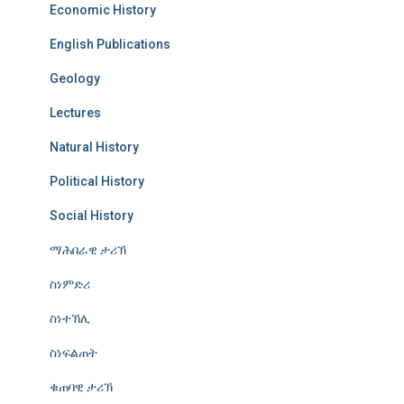
Economic History
English Publications
Geology
Lectures
Natural History
Political History
Social History
ማሕበራዊ ታሪኽ
ስነምድሪ
ስነተኽሊ
ስነፍልጠት
ቁጠባዊ ታሪኽ