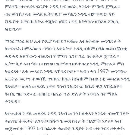
ምዕዳግ፡ ዝተጻረዩ ፍርያት ነዳዲ ካብ ወጻኢ ሃገራት ምግዛእ ጀሚራ።
ብተወሳኺ፡ ኣብ መላእ ኢትዮጲያ መኻዚን ነዳዲ ብምፍጣር፡ ናይ
ሽዱሽተ ኣዋርሕ ስትራተጂካዊ ዕቑር ነዳዲ ክትሃንጽ ዘኽእላ ፖሊሲ
ኣበጋጊሳ።
ማዕረማዕረ እዚ፡ ኢትዮጲያ ካብ ደገ ኣቑሑ እተእትወሉ መንገድታት
ከተባዝሕ ከምኡ’ውን ብዓሰብ እተእትዎ ነዳዲ ብከም በዓል ወደብ ጂቡቲ
ሓደሓደ እዋን’ውን ብወደብ ሞምባሳ ኬንያ ጌራ ከተእትዎ ጀሚራ።
ኢትዮጲያ ኣብ ዓሰብ ብገንዘባ ዝተዓደገ ዘይተጻረየ ነዳዲ ምጽራይ ምስ
ኣቋረጸት፡ እቲ መጻረዪ ነዳዲ ኣኽሳሪ ኮይኑ። ኣብ ነሓሰ 1997፡ መንግስቲ
ኤርትራ መታን ተወሳኺ ገንዘባዊ ክሳራ ከይስከም ክብል ነቲ መጻረዪ ነዳዲ
ዓጽይዎ። ጠላዕ መጻረዪ ነዳዲ ዓሰብ ንኤርትራ ከቢድ ዋጋ ኣኽፊልዋ።
ካብ’ዚ ግዜ ንድሓር ብክቡር ባጤራ ጌራ ድሌታት ነዳዲኣ ከተማልእ
ተገዲዳ።
ኣተሓሕዛ ጉዳይ መጻረዪ ነዳዲ ንኣብ መንጎ ክልቲአን ሃገራት ብመኽንያት
ቁጠባዊ ሕቶታት እንዳተባላሸወ ዝመጸ ኩነታት ዝእምት ነይሩ። ኣብ
መጀመርታ 1997 ኣብ ካልኦት ቁጠባዊ ጉዳያት ኣብ ዝተገብረ ዘተታት፡