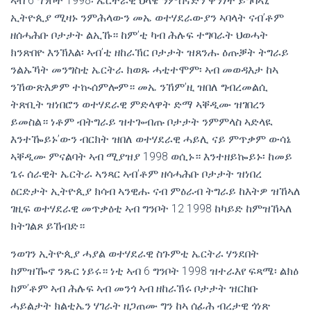
ኣብ 6 ግንቦት 1998፡ ኤርትራዊ ህላዌ ንምስናድን ዋንነት ይግባኣኒ
ኢትዮጲያ ሚዛኑ ንምሕላውን መኤ ወተሃደራውያን ኣባላት ናብ’ቶም
ዘሰሓሕቡ ቦታታት ልኢኹ። ከም’ቲ ካብ ሕሉፍ ተግባራት ህወሓት
ክንጽበዮ እንኽእል፡ ኣብ’ቲ ዘከራኽር ቦታታት ዝጸንሑ ዕጡቓት ትግራይ
ንልኡኻት መንግስቲ ኤርትራ ክወጹ ሓቲተሞም፡ ኣብ መወዳእታ ከኣ
ንኸውጽእዎም ተኲሰምሎም። መኤ ንኸም’ዚ ዝበለ ግብረመልሲ
ትጽቢት ዝነበሮን ወተሃደራዊ ምድላዋት ድማ ኣቐዲሙ ዝገበረን
ይመስል። ነቶም ብትግራይ ዝተጐብጡ ቦታታት ንምምላስ ኣድላዪ
እንተዀይኑ’ውን ብርክት ዝበለ ወተሃደራዊ ሓይሊ ናይ ምጥቃም ውሳኔ
ኣቐዲሙ ምናልባት ኣብ ሚያዝያ 1998 ወሲኑ። እንተዘይኰይኑ፡ ከመይ
ጌሩ ሰራዊት ኤርትራ ኣንጻር ኣብ’ቶም ዘሳሓሕቡ ቦታታት ዝነበረ
ዕርድታት ኢትዮጲያ ክሳብ ኣንዊሑ ናብ ምዕራብ ትግራይ ከእትዎ ዝኸኣለ
ገዚፍ ወተሃደራዊ መጥቃዕቲ ኣብ ግንቦት 12 1998 ከካይድ ከምዝኸኣለ
ክትገልጾ ይኸብድ።
ንወገን ኢትዮጲያ ሓያል ወተሃደራዊ ስጉምቲ ኤርትራ ሃንደበት
ከምዝዀኖ ንጹር ነይሩ። ነቲ ኣብ 6 ግንቦት 1998 ዝተራእየ ፍጻሜ፡ ልክዕ
ከም’ቶም ኣብ ሕሉፍ ኣብ መንጎ ኣብ ዘከራኽሩ ቦታታት ዝርከቡ
ሓይልታት ክልቲኤን ሃገራት ዘጋጠሙ ግን ከኣ ሰፊሕ ብረታዊ ጎነጽ