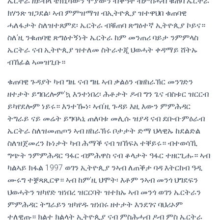
ኤርትራ ዘይብላ ቴክኒካውን ሞያውን ብቕዓት ብምስሓብ ቁጠባ ኤርትራ
ክሃንጽ ዝጋደል፡ ኣብ ምምዝማዝ ብኢትዮጲያ ዝተዋህበ ቁጠባዊ
ሓለፋታት ስለዝተጸምደ፡ ኤርትራ ብቑጠባ ጽግዕተኛ ኢትዮጲያ ኮይና።
ስለ’ዚ ንቁጠባዊ ጽግዕተኝነት ኤርትራ ከም መንጠሪ ባይታ ንምምላስ
ኤርትራ ናብ ኢትዮጲያ ዝተለመ ስትራተጂ ህወሓት ቀዳማይ ሸትኡ
ብኸፊል ኣመዝጊቡ።
ቁጠባዊ ጉዳያት ካብ ግዜ ናብ ግዜ ኣብ ቃልዕን ብዘከራኽር መንገድን
ዘተታት ይግበረሎም’ኳ እንተነበረ፡ ሕቶታት ዶብ ግን ጌና ብስቱር ዝርርብ
ይካየደሎም ነይሩ። እንተዀነ፡ ኣብ’ዚ ጉዳይ እዚ እውን ምምሕዳር
ትግራይ ናይ መሬት ይግባኣኒ ጠለባቱ መሊሱ ዝያዳ ናብ ደቡብ-ምዕራብ
ኤርትራ ስለዝመጠጦን ኣብ ዘከራኽሩ ቦታታት ድማ ህላዊኡ ከደልድል
ስለዝጀመረን ኩነታት ካብ ሕማቕ ናብ ዝኸፍአ ተቐይሩ። ብተወሳኺ
ግጭት ንምምሕዳር ዓፋር ብምሕዋስ ናብ ቆላታት ዓፋር ተዘርጊሑ። ኣብ
ካልኣይ ክፋል 1997 ወገን ኢትዮጲያ ንኣብ ለጠቕታ ባዳ እትርከብ ዓዲ
ሙሩግ ተቛጻጺርዋ። ኣብ ከም’ዚ ህሞት፡ እቶም ንኣብ መንጎ ህግደፍን
ህወሓትን ዝካየድ ዝነበረ ዝርርባት ዝተክኡ ኣብ መንጎ ወገን ኤርትራን
ምምሕዳር ትግራይን ዝካየዱ ዝነበሩ ዘተታት እንደገና ባህሪኦም
ተለዊጡ። ክልተ ክልላት ኢትዮጲያ ናብ ምስሕሓብ ዶብ ምስ ኤርትራ