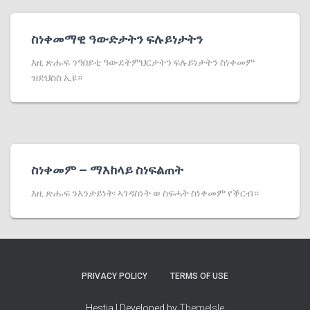
ስነቀመማዊ ዓውድታትን ፍሉይነታትን
እዚ ጽሑፍ ንዓበይቲ ዓውደትምህርታትን ፍሉይነታትን ስነቀመም
ዝድህስስ ኢዩ።
ስነቀመም – ማእከላይ ስነፍልጠት
እዚ ጽሑፍ ንእንታይነት፡ ኣገዳስነት ወ ስፍሓት ስነቀመም የቕርብ።
PRIVACY POLICY
TERMS OF USE
Hestia | Developed by
ThemeIsle