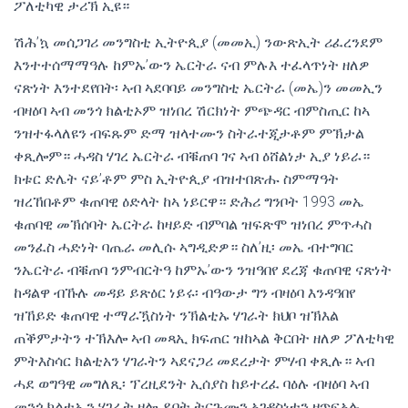
ፖለቲካዊ ታሪኽ ኢዩ።
ሽሕ’ኳ መሰጋገሪ መንግስቲ ኢትዮጲያ (መመኢ) ንውጽኢት ሪፈረንደም
እንተተሰማማዓሉ ከምኡ’ውን ኤርትራ ናብ ምሉእ ተፈላጥነት ዘለዎ
ናጽነት እንተደየበት፡ ኣብ ኣደባባይ መንግስቲ ኤርትራ (መኤ)ን መመኢን
ብዛዕባ ኣብ መንጎ ክልቲኦም ዝነበረ ሽርክነት ምጭዳር ብምስጢር ከኣ
ንዝተፋላለዩን ብፍጹም ድማ ዝላተሙን ስትራተጂታቶም ምኽታል
ቀጺሎም። ሓዳስ ሃገረ ኤርትራ ብቑጠባ ገና ኣብ ዕሸልነታ ኢያ ነይራ።
ክቱር ድሌት ናይ’ቶም ምስ ኢትዮጲያ ብዝተበጽሑ ስምማዓት
ዝረኸበቶም ቁጠባዊ ዕድላት ከኣ ነይርዋ። ድሕሪ ግንቦት 1993 መኤ
ቁጠባዊ መኽሰባት ኤርትራ ከዛይድ ብምባል ዝፍጽሞ ዝነበረ ምጥሓስ
መንፈስ ሓድነት ባጤራ መሊሱ ኣግዲድዎ። ስለ’ዚ፡ መኤ ብተግባር
ንኤርትራ ብቑጠባ ንምብርትዓ ከምኡ’ውን ንዝዓበየ ደረጃ ቁጠባዊ ናጽነት
ከዳልዋ ብኹሉ መዳይ ይጽዕር ነይሩ፡ ብዓውታ ግን ብዛዕባ እንዳዓበየ
ዝኸይድ ቁጠባዊ ተማራዃስነት ንኽልቲኡ ሃገራት ክህቦ ዝኽእል
ጠቕምታትን ተኽእሎ ኣብ መጻኢ ክፍጠር ዝከኣል ቅርበት ዘለዎ ፖለቲካዊ
ምትእስሳር ክልቲአን ሃገራትን ኣደናጋሪ መደረታት ምሃብ ቀጺሉ። ኣብ
ሓደ ወግዓዊ መግለጺ፡ ፕረዚደንት ኢሰያስ ከይተረፈ ባዕሉ ብዛዕባ ኣብ
መንጎ ክልቲኤን ሃገራት ዘሎ ዶባት ትርጉሙን ኣገዳስነቱን ዘጥፍኣሉ