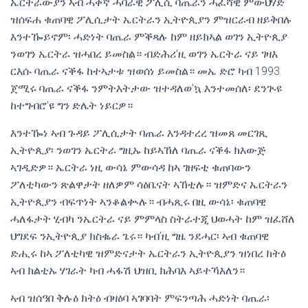
ኤርትራውያን ኣብ ሓቀኛ ሓባራዊ ፖሊሲ ባጤራን ሓፈሻዊ ምውህሃድ
ዝሰፍሐ ቁጠባዊ ፖሊሲታት ኤርትራን ኢትዮጲያን ምዝርራብ ዘይቅበሉ
እንተዀይኖም፡ ሓድነት ባጤራ ምቕጻሉ ከም ዘይክኣል ወገን ኢትዮጲያ
ንወገን ኤርትራ ዝሓበረ ይመስል። ብድሕሪ’ዚ ወገን ኤርትራ ናይ ገዛእ
ርእሱ ባጤራ ናቕፋ ከተኣታቱ ዝወሰነ ይመስል። መኤ ድሮ ካብ 1993
ጀሚሩ ባጤራ ናቕፋ ንምትእትታው ዝተዳለወ’ኳ እንተመሰለ፡ ደንጒዩ
ከተግብሮ’ዩ ግን ድሌት ነይርዎ።
እንተዀነ ኣብ ጉዳይ ፖሊሲታት ባጤራ እንዳተረረ ዝመጸ መርገጺ
ኢትዮጲያ፡ ንወገን ኤርትራ ግዚኡ ከይኣኸለ ባጤራ ናቕፋ ክእውጅ
ኣገዲድዎ። ኤርትራ ነዚ ውሳኔ ምውሳዳ ከኣ ገዘፍቲ ቁጠባውን
ፖለቲካውን ጽልዋታት ዘለዎም ሳዕቤናት ኣኸቲሉ። ዝምድና ኤርትራን
ኢትዮጲያን ብፍጥነት ኣንቆልቊሉ። ብሓጺሩ በዚ ውሳኔ፡ ቁጠባዊ
ሓለፋታት ሂብካ ንኤርትራ ናይ ምምላስ ስትራተጂ ህወሓት ከም ዝፈሸለ
ህግደፍ ንኢትዮጲያ ክስቈራ ጌሩ። ካብ’ዚ ግዜ ንደሓር፡ ኣብ ቁጠባዊ
ድሒሩ ከኣ ፖለቲካዊ ዝምድናታት ኤርትራን ኢትዮጲያን ዝነበረ ክትዕ
ኣብ ክልቲኡ ሃገራት ካብ ሓፋሽ ህዝቢ ክሕባእ ኣይተኻእለን።
ኣብ ዝሰዓበ ቅሉዕ ክትዕ ብዛዕባ ኣገባባት ምፍንጣሕ ሓድነት ባጤራ፡