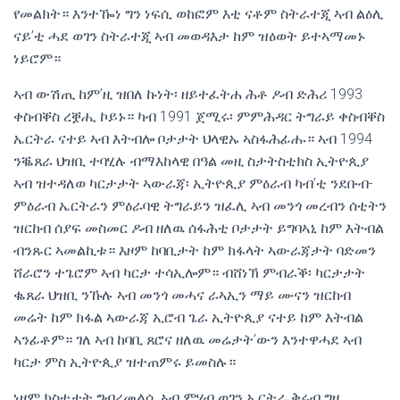
የመልክት። እንተዀነ ግን ነፍሲ ወከፎም እቲ ናቶም ስትራተጂ ኣብ ልዕሊ
ናይ’ቲ ሓደ ወገን ስትራተጂ ኣብ መወዳእታ ከም ዝዕወት ይተኣማመኑ
ነይሮም።
ኣብ ውሽጢ ከም’ዚ ዝበለ ኩነት፡ ዘይተፈትሐ ሕቶ ዶብ ድሕሪ 1993
ቀስብቐስ ረቛሒ ኮይኑ። ካብ 1991 ጀሚሩ፡ ምምሕዳር ትግራይ ቀስብቐስ
ኤርትራ ናተይ ኣብ እትብሎ ቦታታት ህላዊኡ ኣስፋሕፊሑ። ኣብ 1994
ንቘጸራ ህዝቢ ተባሂሉ ብማእከላዊ በዓል መዚ ስታትስቲክስ ኢትዮጲያ
ኣብ ዝተዳለወ ካርታታት ኣውራጃ፡ ኢትዮጲያ ምዕራብ ካብ’ቲ ንደቡብ-
ምዕራብ ኤርትራን ምዕራባዊ ትግራይን ዝፈሊ ኣብ መንጎ መረብን ሰቲትን
ዝርከብ ሰያፍ መስመር ዶብ ዘለዉ ሰፋሕቲ ቦታታት ይግባኣኒ ከም እትብል
ብንጹር ኣመልኪቱ። እዞም ከባቢታት ከም ክፋላት ኣውራጃታት ባድመን
ሸራሮን ተጌሮም ኣብ ካርታ ተሳኢሎም። ብሸነኽ ምብራቕ፡ ካርታታት
ቈጸራ ህዝቢ ንኹሉ ኣብ መንጎ መሓና ራኣኢን ማይ ሙናን ዝርከብ
መሬት ከም ክፋል ኣውራጃ ኢሮብ ጌራ ኢትዮጲያ ናተይ ከም እትብል
ኣንፊቶም። ገለ ኣብ ከባቢ ጸሮና ዘለዉ መሬታት’ውን እንተዋሓደ ኣብ
ካርታ ምስ ኢትዮጲያ ዝተጠምሩ ይመስሉ።
ነዞም ክስተታት ግብረመልሲ ኣብ ምሃብ ወገን ኤርትራ ቅሩብ ግዜ