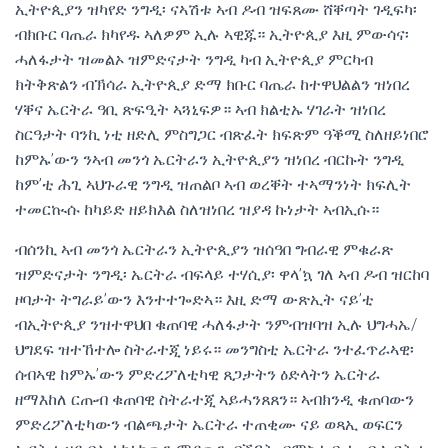
ኢትዮጲያን ዝካየድ ንግዲ፡ ናኣሽቱ ኣብ ዶብ ዝፍጸሙ ሸቐጣት ገዲፍካ፡
ብክቡር ባጤራ ክካየዱ ኣለዎም ኢሉ ኣዊጁ። ኢትዮጲያ እዚ ምውሳና፡
ሓለፋታት ዝመልኦ ዝምድናታት ንግዲ ካብ ኢትዮጲያ ምርካብ
ክትቅጽልን ብኽሳራ ኢትዮጲያ ድማ ክቡር ባጤራ ከተዋህልልን ዝነበረ
ሃቐና ኤርትራ ዓቢ ጽፍዒት ኣጓኒፍዎ። ኣብ ክልቲኡ ሃገራት ዝነበረ
ስርዓታት ባንኪ ነቲ ዘድሊ ምስግጋር ብጽፈት ክፍጽም ዓቕሚ ስለዘይነበሮ
ከምኡ’ውን ንኣብ መንጎ ኤርትራን ኢትዮጲያን ዝነበረ ብርኩት ንግዲ
ከም’ቲ ሕጊ ኣህጉራዊ ንግዲ ዝጠልቦ ኣብ ወረቐት ተኣማንነት ክፍሊት
ተመርኲሱ ከካይድ ዘይክእል ስለዝነበረ ዝያዳ ኩነታት ኣብኢሱ።
ብሰንኪ ኣብ መንጎ ኤርትራን ኢትዮጲያን ዝሰዓበ ግብራዊ ምቁራጽ
ዝምድናታት ንግዲ፡ ኤርትራ ብፍላይ ተሃሲያ፡ ዋላ’ኳ ገለ ኣብ ዶብ ዝርከባ
ዞባታት ትግራይ’ውን እንተተጐድኣ። እዚ ድማ ውጽኢት ናይ’ቲ
ብኢትዮጲያ ንዝተዋህበ ቁጠባዊ ሓለፋታት ንምብዝባዝ ኢሉ ህግሓኤ/
ህግደፍ ዝተኸተሎ ስትራተጂ ነይሩ። መንግስቲ ኤርትራ ንተፈጥራኣዊ፡
ሰብኣዊ ከምኡ’ውን ምድረፖለቲካዊ ጸጋታትን ዕድላትን ኤርትራ
ዘማእከለ ርጡብ ቁጠባዊ ስትራተጂ ኣይሓንጸጸን። ኣብክንዲ ቁጠባውን
ምድረፖለቲካውን ብልጫታት ኤርትራ ተጠቂሙ ናይ ወጻኢ ወፍርን