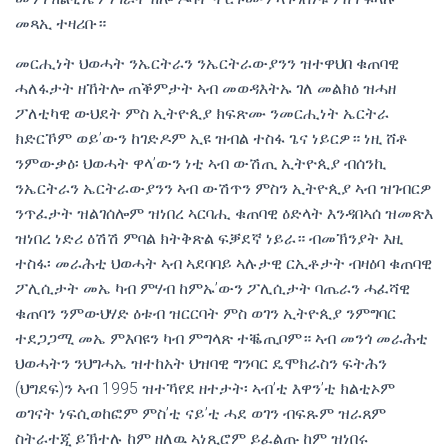
መጻኢ ተዛሪቡ።
መርሒነት ህወሓት ንኤርትራን ንኤርትራውያንን ዝተዋህበ ቁጠባዊ
ሓለፋታት ዘኸትሎ ጠቕምታት ኣብ መወዳእትኡ ገለ መልክዕ ዝሓዘ
ፖለቲካዊ ውህደት ምስ ኢትዮጲያ ክፍጽሙ ንመርሒነት ኤርትራ
ክድርኾም ወይ’ውን ከገድዶም ኢዩ ዝብል ተስፋ ጌና ነይርዎ። ነዚ ሸቶ
ንምውቃዕ፡ ህወሓት ዋላ’ውን ነቲ ኣብ ውሽጢ ኢትዮጲያ ብሰንኪ
ንኤርትራን ኤርትራውያንን ኣብ ውሽጥን ምስን ኢትዮጲያ ኣብ ዝገብርዎ
ንጥፈታት ዝልገሰሎም ዝነበረ ኣርባሒ ቁጠባዊ ዕድላት እንዳበኣሰ ዝመጽእ
ዝነበረ ነድሪ ዕሽሽ ምባል ክትቅጽል ፍቓደኛ ነይራ። ብመኽንያት እዚ
ተስፋ፡ መራሕቲ ህወሓት ኣብ ኣደባባይ ኣሉታዊ ርኢቶታት ብዛዕባ ቁጠባዊ
ፖሊሲታት መኤ ካብ ምሃብ ከምኡ’ውን ፖሊሲታት ባጤራን ሓፈሻዊ
ቁጠባን ንምውህሃድ ዕቱብ ዝርርባት ምስ ወገን ኢትዮጲያ ንምግባር
ተደጋጋሚ መኤ ምእባዩን ካብ ምግላጽ ተቘጢቦም። ኣብ መንጎ መራሕቲ
ህወሓትን ንህግሓኤ ዝተከአት ህዝባዊ ግንባር ዴሞክራስን ፍትሕን
(ህግደፍ)ን ኣብ 1995 ዝተኻየደ ዘተታት፡ ኣብ’ቲ እዋን’ቲ ክልቲኦም
ወገናት ነፍሲወከፎም ምስ’ቲ ናይ’ቲ ሓደ ወገን ብፍጹም ዝራጸም
ስትራተጂ ይኽተሉ ከም ዘለዉ ኣነጺሮም ይፈልጡ ከም ዝነበሩ