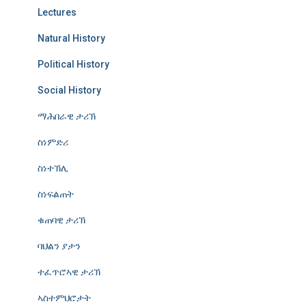
Lectures
Natural History
Political History
Social History
ማሕበራዊ ታሪኽ
ስነምድሪ
ስነተኽሊ
ስነፍልጠት
ቁጠባዊ ታሪኽ
ባህልን ያታን
ተፈጥሮኣዊ ታሪኽ
ኣስተምህሮታት