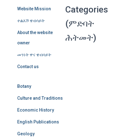
Categories
Website Mission
ተልእኾ ዌብሳይት
(ምድባት
About the website
ሕትመት)
owner
መንነት ዋና ዌብሳይት
Contact us
Botany
Culture and Traditions
Economic History
English Publications
Geology