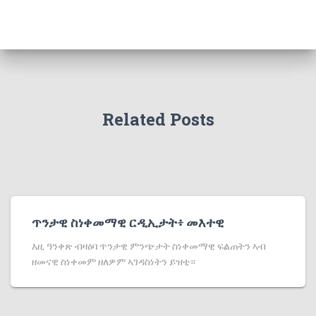
Related Posts
ጥንታዊ ስነቀመማዊ ርዲኢታት፥ መእተዊ
እዚ ዓንቀጽ ብዛዕባ ጥንታዊ ምንጭታት ስነቀመማዊ ፍልጠትን ኣብ
ዘመናዊ ስነቀመም ዘለዎም ኣገዳስነትን ይዝቲ።