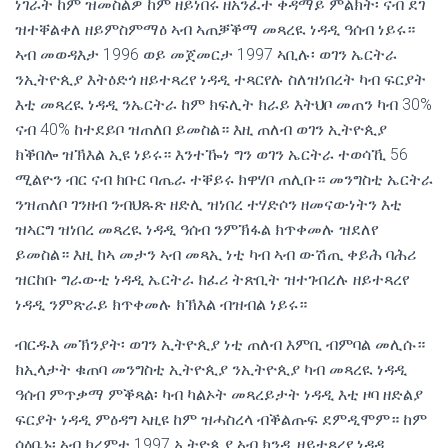
ነገራት ከም ዝመስልዎ ከም ዘይነበሩ ዘአንፈተ ቀዳማይ ምልክት፡ ናብ ደገ
ዝተቐልቀለ ዘይምስምማዕ ኣብ ኣጠቓቕማ መጻረዪ ነዳዲ ዓሰብ ነይሩ።
ኣብ መወዳእታ 1996 ወይ መጀመርታ 1997 ኣቢሉ፡ ወገን ኤርትራ
ንኢትዮጲያ እትዕድጎ ዘይተጻረየ ነዳዲ ተጻርየሉ ስለዝነበረት ካብ ፍርያት
እቲ መጻረዪ ነዳዲ ንኤርትራ ከም ክፍሊት ክራይ እትህቦ መጠን ካብ 30%
ናብ 40% ከተደይቦ ዝጠለበ ይመስል። እዚ ጠለብ ወገን ኢትዮጲያ
ክቕበሎ ዝኽእል ኢዩ ነይሩ። እንተዀነ ግን ወገን ኤርትራ ተወሳኺ 56
ሚልዮን ብር ናብ ክቡር ባጤራ ተቐይሩ ክዋሃቦ ጠሊቡ። መንግስቲ ኤርትራ
ንዝጠለቦ ገንዘብ ንብህጹጽ ዘድሊ ዝነበረ ተሃድሶን ዘመናውነትን እቲ
ዝኣርግ ዝነበረ መጻረዪ ነዳዲ ዓሰብ ንምኽፋል ክጥቀመሉ ዝደለየ
ይመስል። እዚ ከኣ መታን ኣብ መጻኢ ነቲ ካብ ኣብ ውሽጢ ቀይሕ ባሕሪ
ዝርከቡ ግራውቲ ነዳዲ ኤርትራ ክፈሪ ትጽቢት ዝተገብረሉ ዘይተጻረየ
ነዳዲ ንምጽራይ ክጥቀመሉ ክኽእል ብዝብል ነይሩ።
ብርዱእ መኽንያት፡ ወገን ኢትዮጲያ ነቲ ጠለብ እምቢ ብምባል መሊሱ።
ክኢላታት ቁጠባ መንግስቲ ኢትዮጲያ ንኢትዮጲያ ካብ መጻረዪ ነዳዲ
ዓሰብ ምጥቃማ ምቕጻል፡ ካብ ካልኦት መጻረይታት ነዳዲ እቲ ዞባ ዘድልያ
ፍርያት ነዳዲ ምዕዳግ ኣዚዩ ከም ዝሓስረላ ብቕልጡፍ ደምዲሞም። ከም
ሳዕቤኑ፡ ኣብ ክረምቲ 1997 ኢትዮጲያ ኣብ ክንዲ ዘይተጻረየ ነዳዲ