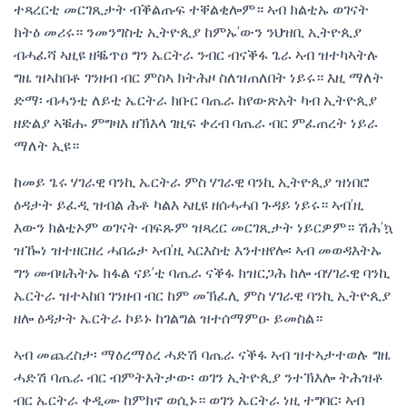
ተጻረርቲ መርገጺታት ብቕልጡፍ ተቐልቂሎም። ኣብ ክልቲኡ ወገናት
ክትዕ መሪሩ። ንመንግስቲ ኢትዮጲያ ከምኡ’ውን ንህዝቢ ኢትዮጲያ
ብሓፈሻ ኣዚዩ ዘቘጥዐ ግን ኤርትራ ንብር ብናቕፋ ጌራ ኣብ ዝተካኣትሉ
ግዜ ዝኣከበቶ ገንዘብ ብር ምስኣ ክትሕዞ ስለዝጠለበት ነይሩ። እዚ ማለት
ድማ፡ ብሓንቲ ለይቲ ኤርትራ ክቡር ባጤራ ከየውጽአት ካብ ኢትዮጲያ
ዘድልያ ኣቑሑ ምግዛእ ዘኽእላ ገዚፍ ቀረብ ባጤራ ብር ምፈጠረት ነይራ
ማለት ኢዩ።
ከመይ ጌሩ ሃገራዊ ባንኪ ኤርትራ ምስ ሃገራዊ ባንኪ ኢትዮጲያ ዝነበሮ
ዕዳታት ይፈዲ ዝብል ሕቶ ካልእ ኣዚዩ ዘሰሓሓበ ጉዳይ ነይሩ። ኣብ’ዚ
እውን ክልቲኦም ወገናት ብፍጹም ዝጻረር መርገጺታት ነይርዎም። ሽሕ’ኳ
ዝዀነ ዝተዘርዘረ ሓበሬታ ኣብ’ዚ ኣርእስቲ እንተዘየሎ፡ ኣብ መወዳእትኡ
ግን መብዛሕትኡ ክፋል ናይ’ቲ ባጤራ ናቕፋ ክዝርጋሕ ከሎ ብሃገራዊ ባንኪ
ኤርትራ ዝተኣከበ ገንዘብ ብር ከም መኽፈሊ ምስ ሃገራዊ ባንኪ ኢትዮጲያ
ዘሎ ዕዳታት ኤርትራ ኮይኑ ከገልግል ዝተሰማምዑ ይመስል።
ኣብ መጨረስታ፡ ማዕረማዕረ ሓድሽ ባጤራ ናቕፋ ኣብ ዝተኣታተወሉ ግዜ
ሓድሽ ባጤራ ብር ብምትእትታው፡ ወገን ኢትዮጲያ ንተኽእሎ ትሕዝቶ
ብር ኤርትራ ቀዲሙ ከምክኖ ወሲኑ። ወገን ኤርትራ ነዚ ተግባር፡ ኣብ