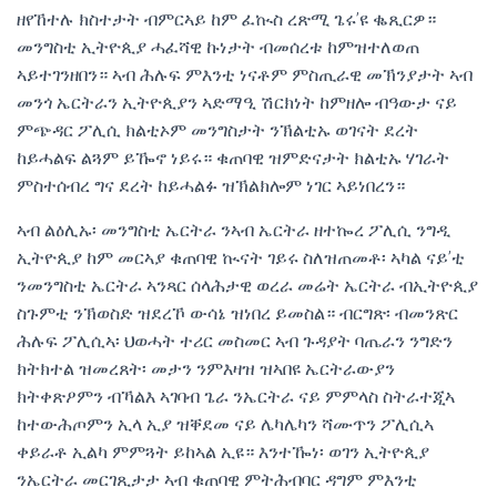
ዘየኸተሉ ክስተታት ብምርኣይ ከም ፈኲስ ረጽሚ ጌሩ’ዩ ቈጺርዎ።
መንግስቲ ኢትዮጲያ ሓፈሻዊ ኩነታት ብመሰረቱ ከምዝተለወጠ
ኣይተገንዘበን። ኣብ ሕሉፍ ምእንቲ ነናቶም ምስጢራዊ መኽንያታት ኣብ
መንጎ ኤርትራን ኢትዮጲያን ኣድማዒ ሽርክነት ከምዘሎ ብዓውታ ናይ
ምጭዳር ፖሊሲ ክልቲኦም መንግስታት ንኽልቲኡ ወገናት ደረት
ከይሓልፍ ልጓም ይዀኖ ነይሩ። ቁጠባዊ ዝምድናታት ክልቲኡ ሃገራት
ምስተሰብረ ግና ደረት ከይሓልፉ ዝኽልክሎም ነገር ኣይነበረን።
ኣብ ልዕሊኡ፡ መንግስቲ ኤርትራ ንኣብ ኤርትራ ዘተኰረ ፖሊሲ ንግዲ
ኢትዮጲያ ከም መርኣያ ቁጠባዊ ኲናት ገይሩ ስለዝጠመቶ፡ ኣካል ናይ’ቲ
ንመንግስቲ ኤርትራ ኣንጻር ሰላሕታዊ ወረራ መሬት ኤርትራ ብኢትዮጲያ
ስጉምቲ ንኽወስድ ዝደረኾ ውሳኔ ዝነበረ ይመስል። ብርግጽ፡ ብመንጽር
ሕሉፍ ፖሊሲኣ፡ ህወሓት ተሪር መስመር ኣብ ጉዳያት ባጤራን ንግድን
ክትክተል ዝመረጸት፡ መታን ንምእዛዝ ዝኣበዩ ኤርትራውያን
ክትቀጽዖምን ብኻልእ ኣገባብ ጌራ ንኤርትራ ናይ ምምላስ ስትራተጂኣ
ከተውሕጦምን ኢላ ኢያ ዝቐደመ ናይ ሌካሌካን ሻሙጥን ፖሊሲኣ
ቀይራቶ ኢልካ ምምጓት ይከኣል ኢዩ። እንተዀነ፡ ወገን ኢትዮጲያ
ንኤርትራ መርገጺታታ ኣብ ቁጠባዊ ምትሕብባር ዳግም ምእንቲ