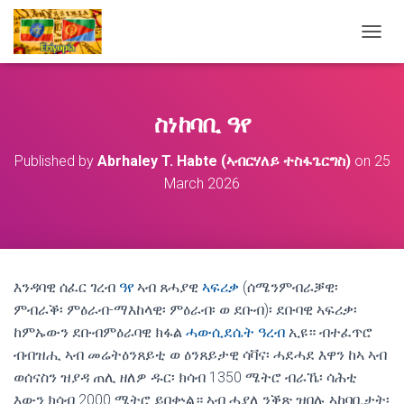
T
O
G
G
L
ስነከባቢ ዓየ
E
N
Published by
Abrhaley T. Habte (ኣብርሃለይ ተስፋጌርግስ)
on
25
A
March 2026
V
I
G
A
T
I
O
እንዳባዊ ሰፈር ገረብ
ዓየ
ኣብ ጸሓያዊ
ኣፍሪቃ
(ሰሜንምብራቓዊ፡
N
ምብራቕ፡ ምዕራብ-ማእከላዊ፡ ምዕራብ፡ ወ ደቡብ)፡ ደቡባዊ ኣፍሪቃ፡
ከምኡውን ደቡብምዕራባዊ ክፋል
ሓውሲደሴት ዓረብ
ኢዩ። ብተፈጥሮ
ብብዝሒ ኣብ መሬትዕንጸይቲ ወ ዕንጸይታዊ ሳቫና፡ ሓደሓደ እዋን ከኣ ኣብ
ወሰናስን ዝያዳ ጠሊ ዘለዎ ዱር፡ ክሳብ 1350 ሜትሮ ብራኼ፡ ሳሕቲ
እውን ክሳብ 2000 ሜትሮ ይበቍል። ኣብ ሓያለ ንቕጽ ዝበሉ ኣከባቢታት፡