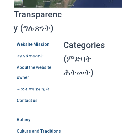
Transparenc
y (ግሉጽነት)
Categories
Website Mission
ተልእኾ ዌብሳይት
(ምድባት
About the website
ሕትመት)
owner
መንነት ዋና ዌብሳይት
Contact us
Botany
Culture and Traditions