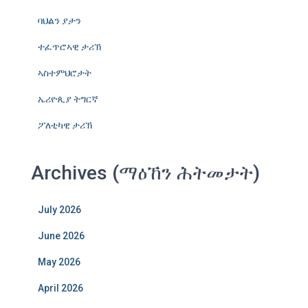
ባህልን ያታን
ተፈጥሮኣዊ ታሪኽ
ኣስተምህሮታት
ኤሪዮጲያ ትግርኛ
ፖለቲካዊ ታሪኽ
Archives (ማዕኸን ሕትመታት)
July 2026
June 2026
May 2026
April 2026