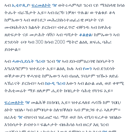
ኣብ
ኢቲዮጲያ
፡
ፍረመለኮት
ዓየ
ወትሩሓምላይ ገረብ ናይ ማእከላዊ ክሳዕ
ትሑት ብራኼታት ኢዩ። ኣብ በረኻ፡ ነቓጽ፡ ጥሉል፡ ወ ጥልቁይ ቆላ
ከምኡውን ኣብ ወይነደጋ መሕረስኩነተጠፈራዊ ዞባታት ናይ
መብዛሕትአን ክልላት ይርከብ። ብተፈጥሮ ብቐንዱ ኣብ ከዋሕቲ
ጸድፍታት ናይ መታሕት ሳቫና፡ ኣብ ጣሻታት
ቆልቋል
፡ ከምኡውን ኣብ
ደንደሳት ሩባ፡ ካብ 300 ክሳብ 2000 ሜትሮ ልዕሊ ጽፍሒ ባሕሪ
ይበቍል።
ኣብ
ሓውሲደሴት ዓረብ
፡ ገረብ
ዓየ
ኣብ ደቡብምዕራባዊ ከበሳታትን
እግሪእግሮምን ዝተደረተ ኢዩ። ልዕሊ ኩሉ ኣብ
የመን
ኣብ ደንደሳት
ወቕታውያን ዋሓዝቲ ከምኡውን ኣብ ብጠሊ ሃብታም ዝዀኑ ጸድፊ
ኣኽራናት ይርከብ። ኣብ
ስዑዲ ዓረብ
እውን ኣብ ልዑል ጠሊ ወይ ቀዋሚ
ትሕቲመሬት ማይ ዘለዎም ሒደት ከባቢታት ሳሕቲ የጓንፍ ኢዩ።
ፍረመለኮት
ዓየ
መልሕቕ ስነከባቢ ኢዩ። ዝተፈላለዩ ሓሳኹ ከም ንህቢ፡
ዕኮት ዝበሉ፡ ካብ ዕምባባታቱ ስለዝቕለቡ ኣብ ምጽጋዩ ተራ ኣለዎም።
ዘራእቲ
ዓየ
ብዝናብ ዝፈጠሮ ዛራ ማይ ወይ ከኣ ብዒባ ፍረታቱ ዝበልዑ
እንስሳታት ይብተኑ። ፍልሖታት ብዙሕሳዕ ኣብ ዙርያ እዚ ገረብ
መዕቘቢኦም ይሰርሑ፡ ካብ ስሩ እውን ይምገቡ። እቲ ገረብ
ዓየ
ድማ