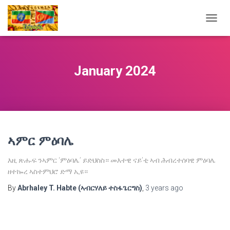
TOGG
NAVIG
January 2024
ኣምር ምዕባሌ
እዚ ጽሑፍ ንኣምር ‘ምዕባሌ’ ይድህስስ። መእተዊ ናይ’ቲ ኣብ ሕብረተሰባዊ ምዕባሌ
ዘተኰረ ኣስተምህሮ ድማ ኢዩ።
By
Abrhaley T. Habte (ኣብርሃለይ ተስፋጌርግስ)
,
3 years
ago