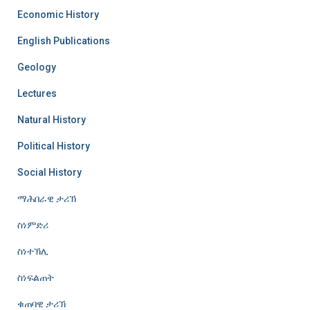
Economic History
English Publications
Geology
Lectures
Natural History
Political History
Social History
ማሕበራዊ ታሪኽ
ስነምድሪ
ስነተኽሊ
ስነፍልጠት
ቁጠባዊ ታሪኽ