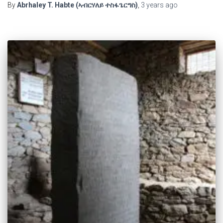
By
Abrhaley T. Habte (ኣብርሃለይ ተስፋጌርግስ)
,
3 years
ago