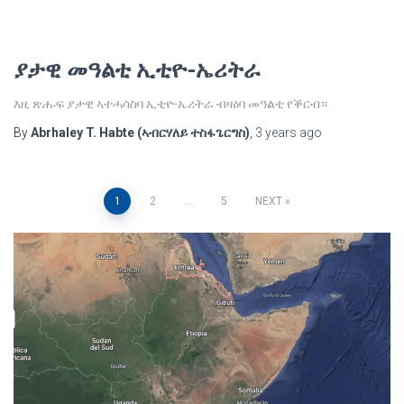
ያታዊ መዓልቲ ኢቲዮ-ኤሪትራ
እዚ ጽሑፍ ያታዊ ኣተሓሳስባ ኢቲዮ-ኤሪትራ ብዛዕባ መዓልቲ የቕርብ።
By
Abrhaley T. Habte (ኣብርሃለይ ተስፋጌርግስ)
,
3 years
ago
Posts
1
2
…
5
NEXT
pagination