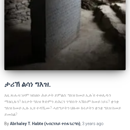
ታሪኽ ልሳነ ግእዝ.
እዚ ጽሑፍ ነዞም ዝስዕቡ ሕቶታት ይምልስ: ግእዝ ከመይ ኢሉ’ዩ ተወሊዱን
ማዕቢሉን? ኩነታት ግእዝ ቅድምን ድሕርን ንግስነት ኣኽሱም ከመይ ነይሩ? ቋንቋ
ግእዝ ከመይ ኢሉ ኢዩ ተዳኺሙ? ሓድግታትን ህሉው ኩነታትን ቋንቋ ግእዝ ከመይ
ይመስል?
By
Abrhaley T. Habte (ኣብርሃለይ ተስፋጌርግስ)
,
3 years
ago