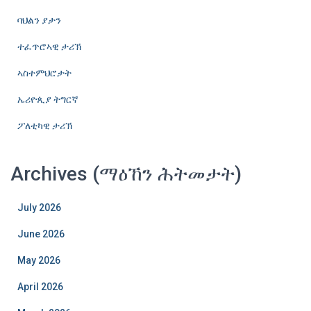
ባህልን ያታን
ተፈጥሮኣዊ ታሪኽ
ኣስተምህሮታት
ኤሪዮጲያ ትግርኛ
ፖለቲካዊ ታሪኽ
Archives (ማዕኸን ሕትመታት)
July 2026
June 2026
May 2026
April 2026