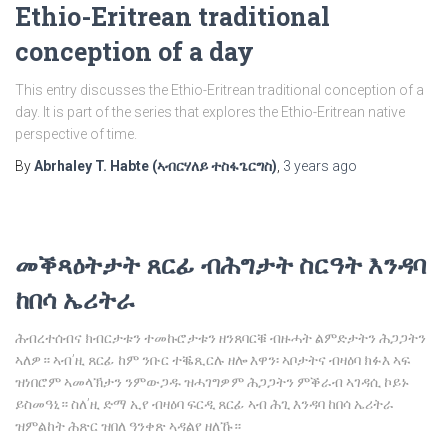
Ethio-Eritrean traditional
conception of a day
This entry discusses the Ethio-Eritrean traditional conception of a
day. It is part of the series that explores the Ethio-Eritrean native
perspective of time.
By
Abrhaley T. Habte (ኣብርሃለይ ተስፋጌርግስ)
,
3 years
ago
መቕጻዕትታት ጸርፊ ብሕግታት ስርዓት እንዳባ
ከበሳ ኤሪትራ
ሕብረተሰብና ክብርታቱን ተመኩሮታቱን ዘንጸባርቑ ብዙሓት ልምድታትን ሕጋጋትን
ኣለዎ። ኣብ’ዚ ጸርፊ ከም ንቡር ተቘጺርሉ ዘሎ እዋን፡ ኣቦታትና ብዛዕባ ክፉእ ኣፍ
ዝነበሮም ኣመላኽታን ንምውጋዱ ዝሓገግዎም ሕጋጋትን ምቕራብ ኣገዳሲ ኮይኑ
ይስመዓኒ። ስለ’ዚ ድማ ኢየ ብዛዕባ ፍርዲ ጸርፊ ኣብ ሕጊ እንዳባ ከበሳ ኤሪትራ
ዝምልከት ሕጽር ዝበለ ዓንቀጽ ኣዳልየ ዘለኹ።