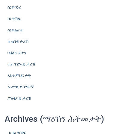
ስነምድሪ
ስነተኽሊ
ስነፍልጠት
ቁጠባዊ ታሪኽ
ባህልን ያታን
ተፈጥሮኣዊ ታሪኽ
ኣስተምህሮታት
ኤሪዮጲያ ትግርኛ
ፖለቲካዊ ታሪኽ
Archives (ማዕኸን ሕትመታት)
July 2026