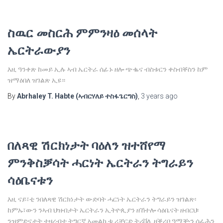
ስዉር መስርሕ ምምንዛዕ መሰላት
ኤርትራውያን
እዚ ዓንቀጽ ከመይ ኢሉ ኣብ ኤርትራ ሰፊኑ ዘሎ ጭቈና ብስቱርን ቀስብቐስን ከም
ዝማዕበለ ዝገልጽ ኢዩ።
By
Abrhaley T. Habte (ኣብርሃለይ ተስፋጌርግስ)
,
3 years
ago
በለጻዊ ሽርክነታት ባዕለን ዝተሸየማ
ምንቅስቓሳት ሓርነት ኤርትራን ትግራይን
ሳዕቤናቱን
እዚ ናይ፣ቲ ንበለጻዊ ሽርክነታት ውድባት ሓርነት ኤርትራን ትግራይን ዝገልጽ፡
ከምኡ፣ውን ንኣብ ህዝብታት ኤርትራን ኢትዮጲያን ዘኸተሎ ሳዕቤናት ዘብርህ፡
ንዝምድናታት ተዛረብቲ ትግርኛ ኣመልኪቱ ሪቻርድ ትሪቨሊ ዘቕረቦ ዓሚቝን ሰፊሕን