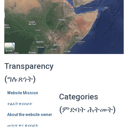
Transparency
(ግሉጽነት)
Website Mission
Categories
ተልእኾ ዌብሳይት
(ምድባት ሕትመት)
About the website owner
መንነት ዋና ዌብሳይት