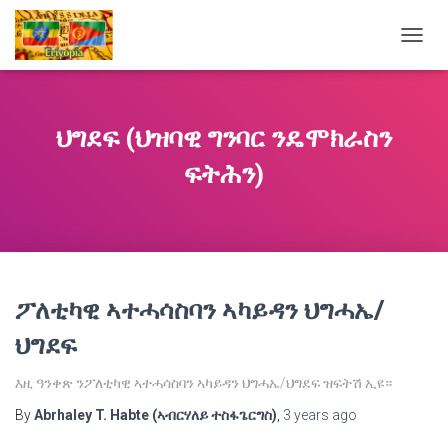
TOGG
NAVIG
ህግደፍ (ህዝባዊ ግንባር ንዴሞክራስን
ፍትሕን)
ፖለቲካዊ ኣተሓሳስባን ኣካይዳን ህግሓኤ/
ህግደፍ
እዚ ዓንቀጽ ንፖለቲካዊ ኣተሓሳስባን ኣካይዳን ህግሓኤ/ህግደፍ ዝፍትሽ ኢዩ።
By
Abrhaley T. Habte (ኣብርሃለይ ተስፋጌርግስ)
,
3 years
ago