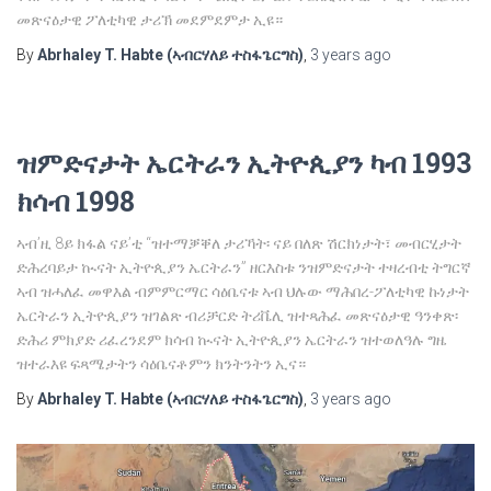
መጽናዕታዊ ፖለቲካዊ ታሪኽ መደምደምታ ኢዩ።
By
Abrhaley T. Habte (ኣብርሃለይ ተስፋጌርግስ)
,
3 years
ago
ዝምድናታት ኤርትራን ኢትዮጲያን ካብ 1993
ክሳብ 1998
ኣብ’ዚ 8ይ ክፋል ናይ’ቲ “ዝተማቓቐለ ታሪኻት፡ ናይ በለጽ ሽርክነታት፣ መብርሂታት
ድሕረባይታ ኲናት ኢትዮጲያን ኤርትራን” ዘርእስቱ ንዝምድናታት ተዛረብቲ ትግርኛ
ኣብ ዝሓለፈ መዋእል ብምምርማር ሳዕቤናቱ ኣብ ህሉው ማሕበረ-ፖለቲካዊ ኩነታት
ኤርትራን ኢትዮጲያን ዝገልጽ ብሪቻርድ ትሪቬሊ ዝተጻሕፈ መጽናዕታዊ ዓንቀጽ፡
ድሕሪ ምክያድ ሪፈረንደም ክሳብ ኲናት ኢትዮጲያን ኤርትራን ዝተወለዓሉ ግዜ
ዝተራእዩ ፍጻሜታትን ሳዕቤናቶምን ክንትንትን ኢና።
By
Abrhaley T. Habte (ኣብርሃለይ ተስፋጌርግስ)
,
3 years
ago