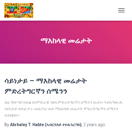
TOGG
NAVIG
ማእከላዊ መሬታት
ሳይነታይ – ማእከላዊ መሬታት
ምድረትግርኛን ሰሜንን
እዚ ሻውዓይ ክፋል ስነምድራዊ ገለጻ ምድረትግርኛን ሰሜንን ኰይኑ፡ ንብኣኻውሕ
ሳይነታይ ዝተፈጥሩ መሰጋገሪ ወይ ማእከላዊ መሬታት ምድረትግርኛን ሰሜንን
ይድህስስ።
By
Abrhaley T. Habte (ኣብርሃለይ ተስፋጌርግስ)
,
2 years
ago