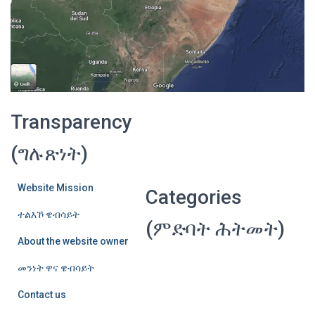
Transparency
(ግሉጽነት)
Website Mission
Categories
ተልእኾ ዌብሳይት
(ምድባት ሕትመት)
About the website owner
መንነት ዋና ዌብሳይት
Contact us