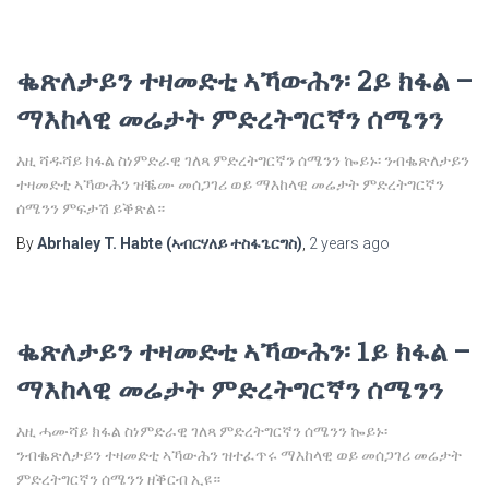
ቈጽለታይን ተዛመድቲ ኣኻውሕን፡ 2ይ ክፋል –
ማእከላዊ መሬታት ምድረትግርኛን ሰሜንን
እዚ ሻዱሻይ ክፋል ስነምድራዊ ገለጻ ምድረትግርኛን ሰሜንን ኰይኑ፡ ንብቈጽለታይን
ተዛመድቲ ኣኻውሕን ዝቘሙ መሰጋገሪ ወይ ማእከላዊ መሬታት ምድረትግርኛን
ሰሜንን ምፍታሽ ይቕጽል።
By
Abrhaley T. Habte (ኣብርሃለይ ተስፋጌርግስ)
,
2 years
ago
ቈጽለታይን ተዛመድቲ ኣኻውሕን፡ 1ይ ክፋል –
ማእከላዊ መሬታት ምድረትግርኛን ሰሜንን
እዚ ሓሙሻይ ክፋል ስነምድራዊ ገለጻ ምድረትግርኛን ሰሜንን ኰይኑ፡
ንብቈጽለታይን ተዛመድቲ ኣኻውሕን ዝተፈጥሩ ማእከላዊ ወይ መሰጋገሪ መሬታት
ምድረትግርኛን ሰሜንን ዘቕርብ ኢዩ።