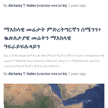
By
Abrhaley T. Habte (ኣብርሃለይ ተስፋጌርግስ)
,
2 years
ago
ማእከላዊ መሬታት ምድረትግርኛን ሰሜንን፥
ቈጽለታያዊ መሬትን ማእከላዊ
ዓፍራይፍሉጻይን
እዚ ራብዓይ ክፋል ስነምድራዊ ገለጻ ምድረትግርኛን ሰሜንን ኰይኑ፡ ንብቈጽለታያዊ
መሬትን ማእከላዊ ዓፍራይፍሉጻይ ኣኻውሕን ዝተፈጥሩ ማእከላዊ ወይ መሰጋገሪ
መሬታት ምድረትግርኛን ሰሜንን ከኣ የቕርብ።
By
Abrhaley T. Habte (ኣብርሃለይ ተስፋጌርግስ)
,
2 years
ago