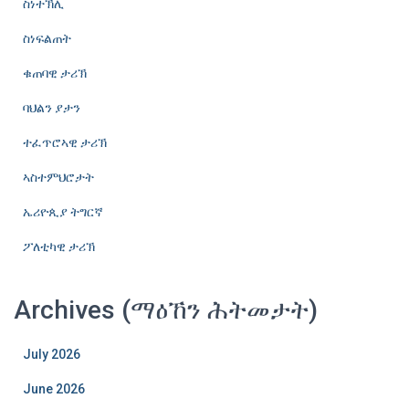
ስነተኽሊ
ስነፍልጠት
ቁጠባዊ ታሪኽ
ባህልን ያታን
ተፈጥሮኣዊ ታሪኽ
ኣስተምህሮታት
ኤሪዮጲያ ትግርኛ
ፖለቲካዊ ታሪኽ
Archives (ማዕኸን ሕትመታት)
July 2026
June 2026