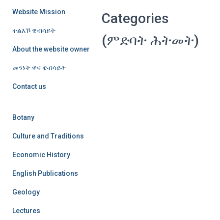
Website Mission
Categories
ተልእኾ ዌብሳይት
(ምድባት ሕትመት)
About the website owner
መንነት ዋና ዌብሳይት
Contact us
Botany
Culture and Traditions
Economic History
English Publications
Geology
Lectures