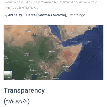
ውድባት ኤርትራን ትግራይን ድማ ብፍላይ ካብ ምጅማር ቃልሲ ሓርነት ኤርትራ
ክሳብ 1980 ክንምርምር ኢና።
By
Abrhaley T. Habte (ኣብርሃለይ ተስፋጌርግስ)
,
3 years
ago
Transparency
(ግሉጽነት)