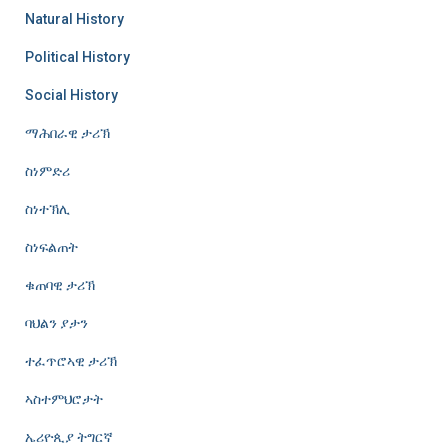
Natural History
Political History
Social History
ማሕበራዊ ታሪኽ
ስነምድሪ
ስነተኽሊ
ስነፍልጠት
ቁጠባዊ ታሪኽ
ባህልን ያታን
ተፈጥሮኣዊ ታሪኽ
ኣስተምህሮታት
ኤሪዮጲያ ትግርኛ