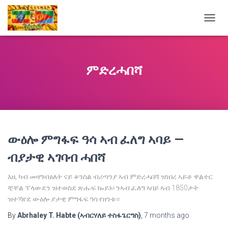
TOGG
NAVIG
ምድረሓበሻ
ውዕሎ ምግፋፍ ዓሳ ኣብ ፈለግ ኣባይ —
ብያታዊ ኣገባብ ሓበሻ
እዚ ካብ መዛግብዕለት ናይ ቆንስል ብሪጣንያ ኣብ ምድረሓበሻ ዝነበረ ኣይቶ ዋልተር
ቺቸል ፕላውደን ዝተወስደ ጽሑፍ ኰይኑ፡ ንኣብ ፈለግ ኣባይ ኣብ 1850ታት
ዝተኻየደ ውዕሎ ያታዊ ምግፋፍ ዓሳ የዘንቱ።
By
Abrhaley T. Habte (ኣብርሃለይ ተስፋጌርግስ)
,
7 months
ago