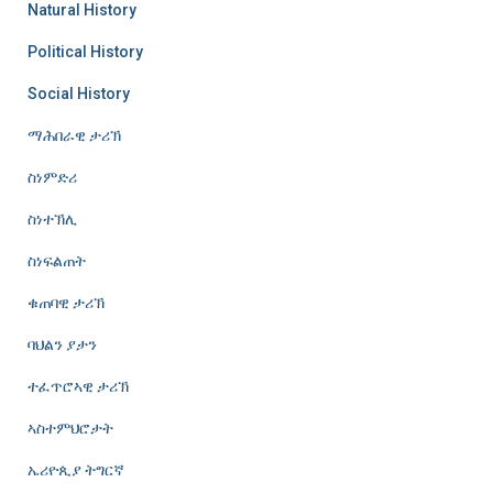
Natural History
Political History
Social History
ማሕበራዊ ታሪኽ
ስነምድሪ
ስነተኽሊ
ስነፍልጠት
ቁጠባዊ ታሪኽ
ባህልን ያታን
ተፈጥሮኣዊ ታሪኽ
ኣስተምህሮታት
ኤሪዮጲያ ትግርኛ