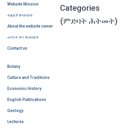
Website Mission
Categories
ተልእኾ ዌብሳይት
(ምድባት ሕትመት)
About the website owner
መንነት ዋና ዌብሳይት
Contact us
Botany
Culture and Traditions
Economic History
English Publications
Geology
Lectures