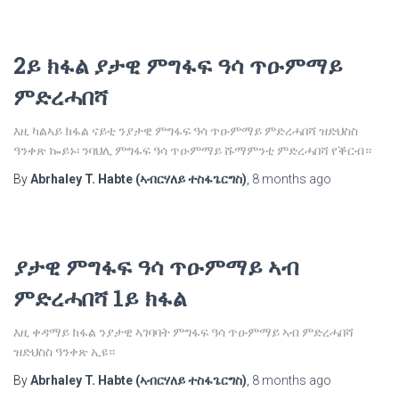
2ይ ክፋል ያታዊ ምግፋፍ ዓሳ ጥዑምማይ
ምድረሓበሻ
እዚ ካልኣይ ክፋል ናይቲ ንያታዊ ምግፋፍ ዓሳ ጥዑምማይ ምድረሓበሻ ዝድህስስ
ዓንቀጽ ኰይኑ፡ ንባህሊ ምግፋፍ ዓሳ ጥዑምማይ ሹማምንቲ ምድረሓበሻ የቕርብ።
By
Abrhaley T. Habte (ኣብርሃለይ ተስፋጌርግስ)
,
8 months
ago
ያታዊ ምግፋፍ ዓሳ ጥዑምማይ ኣብ
ምድረሓበሻ 1ይ ክፋል
እዚ ቀዳማይ ክፋል ንያታዊ ኣገባባት ምግፋፍ ዓሳ ጥዑምማይ ኣብ ምድረሓበሻ
ዝድህስስ ዓንቀጽ ኢዩ።
By
Abrhaley T. Habte (ኣብርሃለይ ተስፋጌርግስ)
,
8 months
ago