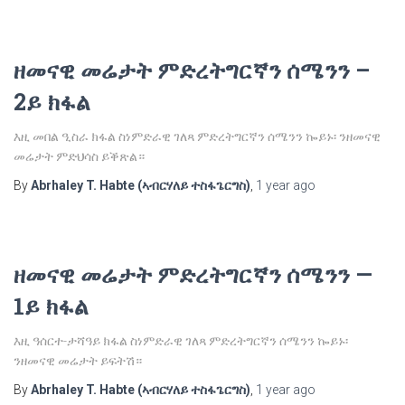
ዘመናዊ መሬታት ምድረትግርኛን ሰሜንን –
2ይ ክፋል
እዚ መበል ዒስራ ክፋል ስነምድራዊ ገለጻ ምድረትግርኛን ሰሜንን ኰይኑ፡ ንዘመናዊ
መሬታት ምድህሳስ ይቕጽል።
By
Abrhaley T. Habte (ኣብርሃለይ ተስፋጌርግስ)
,
1 year
ago
ዘመናዊ መሬታት ምድረትግርኛን ሰሜንን —
1ይ ክፋል
እዚ ዓሰርተ-ታሻዓይ ክፋል ስነምድራዊ ገለጻ ምድረትግርኛን ሰሜንን ኰይኑ፡
ንዘመናዊ መሬታት ይፍትሽ።
By
Abrhaley T. Habte (ኣብርሃለይ ተስፋጌርግስ)
,
1 year
ago