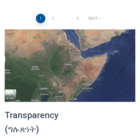
Posts
1
2
…
6
NEXT
pagination
Transparency
(ግሉጽነት)