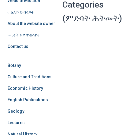
Website Mission
Categories
ተልእኾ ዌብሳይት
(ምድባት ሕትመት)
About the website owner
መንነት ዋና ዌብሳይት
Contact us
Botany
Culture and Traditions
Economic History
English Publications
Geology
Lectures
Natural History