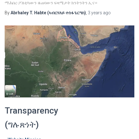
ማሕበረ-ፖለቲካውን ቁጠባውን ፍጻሜታት ክንትንትን ኢና።
By
Abrhaley T. Habte (ኣብርሃለይ ተስፋጌርግስ)
,
3 years
ago
Transparency
(ግሉጽነት)