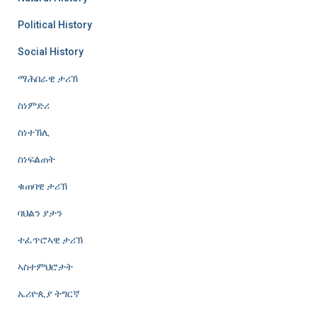
Political History
Social History
ማሕበራዊ ታሪኽ
ስነምድሪ
ስነተኽሊ
ስነፍልጠት
ቁጠባዊ ታሪኽ
ባህልን ያታን
ተፈጥሮኣዊ ታሪኽ
ኣስተምህሮታት
ኤሪዮጲያ ትግርኛ