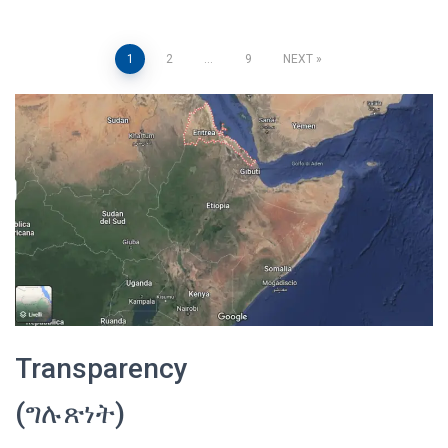
Posts
1
2
…
9
NEXT
pagination
Transparency
(ግሉጽነት)