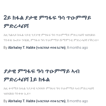
2ይ ክፋል ያታዊ ምግፋፍ ዓሳ ጥዑምማይ
ምድረሓበሻ
እዚ ካልኣይ ክፋል ናይቲ ንያታዊ ምግፋፍ ዓሳ ጥዑምማይ ምድረሓበሻ ዝድህስስ
ዓንቀጽ ኰይኑ፡ ንባህሊ ምግፋፍ ዓሳ ጥዑምማይ ሹማምንቲ ምድረሓበሻ የቕርብ።
By
Abrhaley T. Habte (ኣብርሃለይ ተስፋጌርግስ)
,
8 months
ago
ያታዊ ምግፋፍ ዓሳ ጥዑምማይ ኣብ
ምድረሓበሻ 1ይ ክፋል
እዚ ቀዳማይ ክፋል ንያታዊ ኣገባባት ምግፋፍ ዓሳ ጥዑምማይ ኣብ ምድረሓበሻ
ዝድህስስ ዓንቀጽ ኢዩ።
By
Abrhaley T. Habte (ኣብርሃለይ ተስፋጌርግስ)
,
8 months
ago