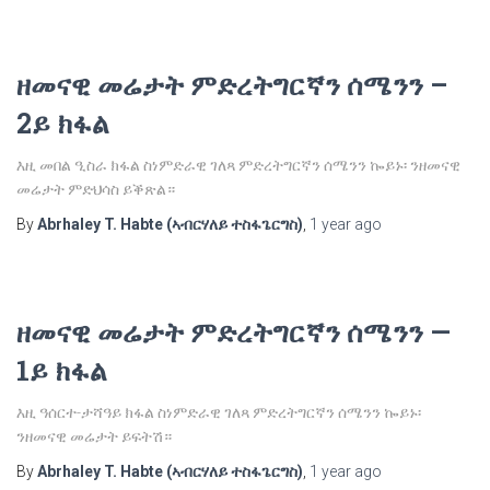
ዘመናዊ መሬታት ምድረትግርኛን ሰሜንን –
2ይ ክፋል
እዚ መበል ዒስራ ክፋል ስነምድራዊ ገለጻ ምድረትግርኛን ሰሜንን ኰይኑ፡ ንዘመናዊ
መሬታት ምድህሳስ ይቕጽል።
By
Abrhaley T. Habte (ኣብርሃለይ ተስፋጌርግስ)
,
1 year
ago
ዘመናዊ መሬታት ምድረትግርኛን ሰሜንን —
1ይ ክፋል
እዚ ዓሰርተ-ታሻዓይ ክፋል ስነምድራዊ ገለጻ ምድረትግርኛን ሰሜንን ኰይኑ፡
ንዘመናዊ መሬታት ይፍትሽ።
By
Abrhaley T. Habte (ኣብርሃለይ ተስፋጌርግስ)
,
1 year
ago