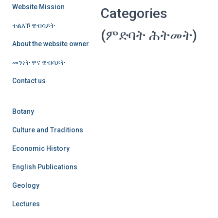
Website Mission
Categories
ተልእኾ ዌብሳይት
(ምድባት ሕትመት)
About the website owner
መንነት ዋና ዌብሳይት
Contact us
Botany
Culture and Traditions
Economic History
English Publications
Geology
Lectures