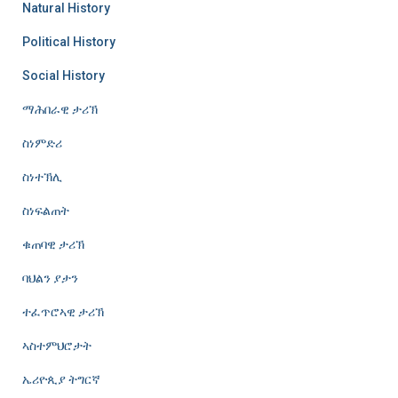
Natural History
Political History
Social History
ማሕበራዊ ታሪኽ
ስነምድሪ
ስነተኽሊ
ስነፍልጠት
ቁጠባዊ ታሪኽ
ባህልን ያታን
ተፈጥሮኣዊ ታሪኽ
ኣስተምህሮታት
ኤሪዮጲያ ትግርኛ