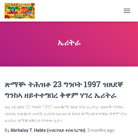
TOGG
NAVIG
ኤሪትራ
ጽማቝ ትሕዝቶ 23 ግንቦት 1997 ዝጸደቐ
ግንከኣ ዘይተተግበረ ቅዋም ሃገረ ኤሪትራ
እዚ ነቲ ዕለት 23 ግንቦት 1997 ብመቘሚ ባይቶ ሃገረ ኤሪትራ ዝጸደቐ፡ ግንከኣ
ብሰንኪ ፋሉልነት መላኺ ኢሰያስ ኣፈወርቂ ክሳብ ሎሚ ዘይተተግበረ ቅዋም ሃገረ
ኤሪትራ ጸሚቑ ዘቕርብ ዓንቀጽ ኢዩ።
By
Abrhaley T. Habte (ኣብርሃለይ ተስፋጌርግስ)
,
3 months
ago