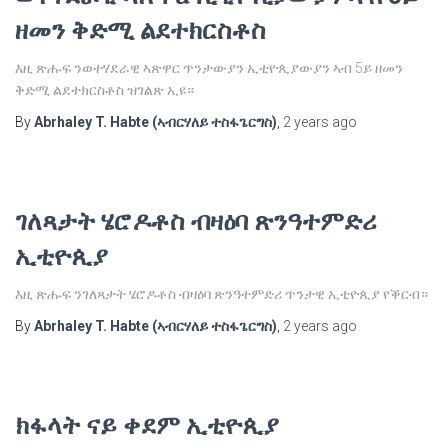
ዘመን ቅድሚ ልደተክርስቶስ
እዚ ጽሑፍ ንወተሃደራዊ ኣጽዋር ጥንታውያን ኢቲዮጲያውያን ኣብ 5ይ ዘመን
ቅድሚ ልደተክርስቶስ ዝገልጽ ኢዩ።
By
Abrhaley T. Habte (ኣብርሃለይ ተስፋጌርግስ)
,
2 years
ago
ገለጻታት ሄሮዶቶስ ብዛዕባ ጽንዓተምድሪ
ኢቲዮጲያ
እዚ ጽሑፍ ንገለጻታት ሄሮዶቶስ ብዛዕባ ጽንዓተምድሪ ጥንታዊ ኢቲዮጲያ የቕርብ።
By
Abrhaley T. Habte (ኣብርሃለይ ተስፋጌርግስ)
,
2 years
ago
ክፋላት ናይ ቀደም ኢቲዮጲያ