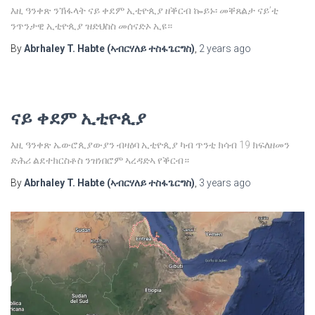
እዚ ዓንቀጽ ንኽፋላት ናይ ቀደም ኢቲዮጲያ ዘቕርብ ኰይኑ፡ መቐጸልታ ናይ’ቲ
ንጥንታዊ ኢቲዮጲያ ዝድህስስ መሰናድኦ ኢዩ።
By
Abrhaley T. Habte (ኣብርሃለይ ተስፋጌርግስ)
,
2 years
ago
ናይ ቀደም ኢቲዮጲያ
እዚ ዓንቀጽ ኤውሮጲያውያን ብዛዕባ ኢቲዮጲያ ካብ ጥንቲ ክሳብ 19 ክፍለዘመን
ድሕሪ ልደተክርስቶስ ንዝነበሮም ኣረዳድኣ የቕርብ።
By
Abrhaley T. Habte (ኣብርሃለይ ተስፋጌርግስ)
,
3 years
ago