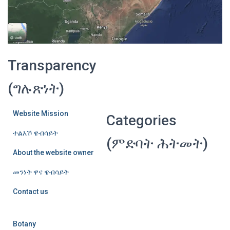
Transparency
(ግሉጽነት)
Website Mission
Categories
ተልእኾ ዌብሳይት
(ምድባት ሕትመት)
About the website owner
መንነት ዋና ዌብሳይት
Contact us
Botany