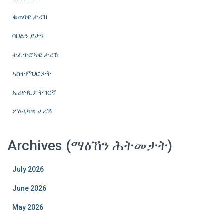
ቁጠባዊ ታሪኽ
ባህልን ያታን
ተፈጥሮኣዊ ታሪኽ
ኣስተምህሮታት
ኤሪዮጲያ ትግርኛ
ፖለቲካዊ ታሪኽ
Archives (ማዕኸን ሕትመታት)
July 2026
June 2026
May 2026