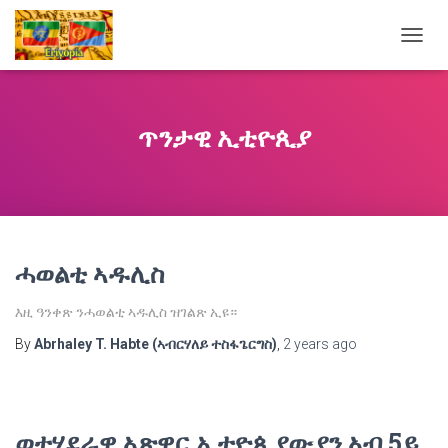
TOGG
NAVIG
ጥንታዊ ኢቲዮጲያ
ሓወልቲ ኣዱሊስ
እዚ ዓንቀጽ ንሓወልቲ ኣዱሊስ ዝገልጽ ኢዩ።
By
Abrhaley T. Habte (ኣብርሃለይ ተስፋጌርግስ)
,
2 years
ago
ወተሃደራዊ ኣጽዋር ኢቲዮጲያውያን ኣብ 5ይ