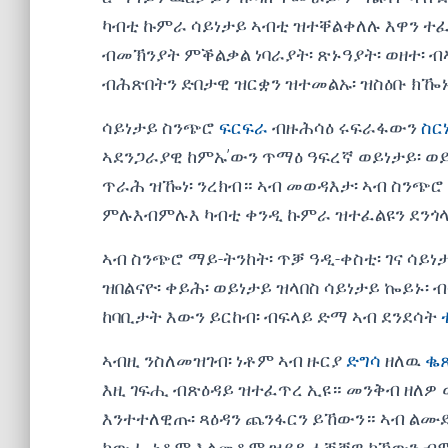
ካብቲ ኩምራ ሳይነታይ ኣብቲ ዝተቐልቀለሉ እዋን ተፈ
ብመኽንያት ምቕልቃል ነባራያት፡ ጽኑዓያት፡ ወዘተ፡
ብሕጽበትን ድበታዊ ዝርቋን ዝተመልኡ፡ ዝስዕቡ ክዀ
ሳይነታይ ስንጭሮ
ፍርፍራ
ብዙሕሳዕ ሩፍራፋውን
ስር
ኣደንጋራያዊ ከምኡ’ውን ጥማዕ ዓፍረኛ ወይነታይ፡ ወይ
ጥራሕ ዝዀነ፡ ንረክብ። ኣብ መወዳእታ፡ ኣብ ስንጭሮ
ምሉእብምሉእ ካብቲ ቀንዲ ኩምራ ዝተፈልዩን ደንጎላ
ኣብ ስንጭሮ ማይ-ትንከት፡ ጥቓ ዓዲ-ቀስቲ፡ ገና ሳ
ዝበልናዮ፡ ቀይሕ፡ ወይነታይ ዝላበስ ሳይነታይ ኰይኑ፡
ከባቢታት እውን ይርከብ፡ ብፍላይ ድማ ኣብ ደንደሳት
ኣብዚ ንስለመዝገብ፡ ነቶም ኣብ ዙርያ
ድግሳ
ዘለዉ
ቈ
እዚ ገፍሒ ብጽዕዳይ ዝተፈጥረ ኢዩ። መንቅብ ዘለዎ
እንተተለዊጡ፡ ጻዕዳን ጨንፋርን ይኸውን። ኣብ ልሙድ
ከውሒ ነቶም እልመቶም ዝያዳ ሓቒቓዊ ክኸውን ብም