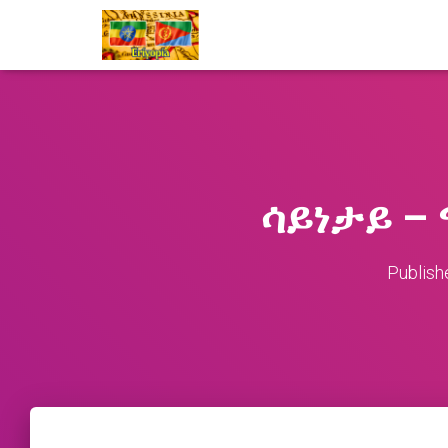
ሳይነታይ –
Publish