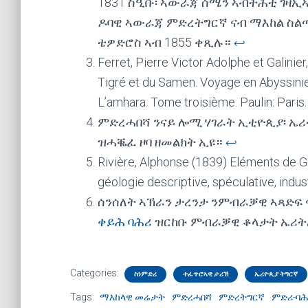
1831 ስዒቡ፡ ኣውራጃ ሰሜን ኣብትሕቲ ገዛ
ዶባዊ ኣውራጃ ምድረትግርኛ ናብ ማእከል ስልጣ
ቴዎድሮስ ኣብ 1855 ቀጺሉ።
↩︎
Ferret, Pierre Victor Adolphe et Galini
Tigré et du Samen. Voyage en Abyssinie
L’amhara. Tome troisième. Paulin: Paris
ምድረሓበሻ ንናይ ሎሚ ሃገራት ኢቲዮጲያ፡ ኤሪት
ዝሓቘፈ ዞባ ዘመልክት ኢዩ።
↩︎
Rivière, Alphonse (1839) Eléments de G
géologie descriptive, spéculative, indus
ሰንሰለት ኣኽራን ታረንታ ንምብራቓዊ ኣጻድፍ 
ቀይሕ ባሕሪ
ዝርከቡ ምብራቓዊ ቆላታት ኤሪት
Categories:
ስነምድሪ
ተፈጥሮኣዊ ታሪኽ
ኤሪዮጲያ ትግርኛ
Tags:
ማእከላዊ መሬታት
ምድረሓበሻ
ምድረትግርኛ
ምድሪ-ባሕ