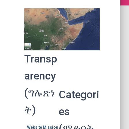
Transp
arency
(ግሉጽነ
Categori
ት)
es
(ምድባት
Website Mission