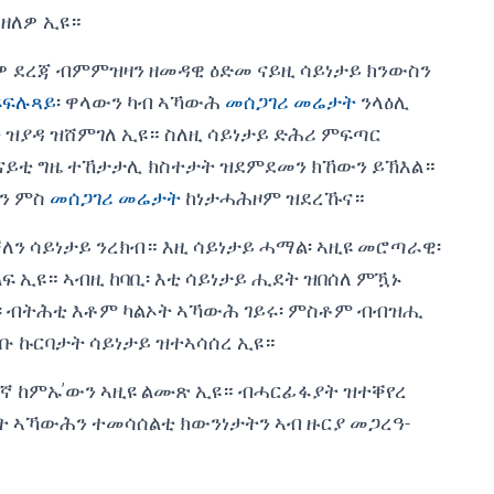
ዘለዎ ኢዩ።
ዎ ደረጃ ብምምዝዛን ዘመዳዊ ዕድመ ናይዚ ሳይነታይ ክንውስን
ፍፍሉጻይ
፡ ዋላውን ካብ ኣኻውሕ
መሰጋገሪ መሬታት
ንላዕሊ
ተ ዝያዳ ዝሸምገለ ኢዩ። ስለዚ ሳይነታይ ድሕሪ ምፍጣር
ንናይቲ ግዜ ተኸታታሊ ክስተታት ዝደምደመን ክኸውን ይኽእል።
ይን ምስ
መሰጋገሪ መሬታት
ከነታሓሕዞም ዝደረኹና።
ለን ሳይነታይ ንረክብ። እዚ ሳይነታይ ሓማል፡ ኣዚዩ መሮጣራዊ፡
ፍ ኢዩ። ኣብዚ ከባቢ፡ እቲ ሳይነታይ ሒደት ዝበሰለ ምዃኑ
ት፡ ብትሕቲ እቶም ካልኦት ኣኻውሕ ገይሩ፡ ምስቶም ብብዝሒ
ከቡ ኩርባታት ሳይነታይ ዝተኣሳሰረ ኢዩ።
ጥረኛ ከምኡ’ውን ኣዚዩ ልሙጽ ኢዩ። ብሓርፊፋያት ዝተቐየረ
ታት ኣኻውሕን ተመሳሰልቲ ክውንነታትን ኣብ ዙርያ መጋረዓ-