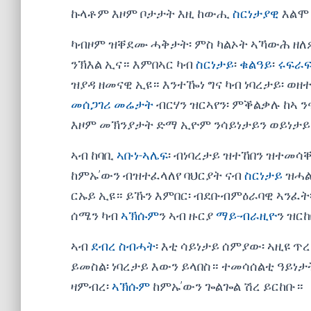
ኩላቶም እዞም ቦታታት እዚ ከውሒ
ስርነታያዊ
እልሞ 
ካብዞም ዝቐደሙ ሓቅታት፡ ምስ ካልኦት ኣኻውሕ ዘለ
ንኽእል ኢና። እምበኣር ካብ
ስርነታይ
፡
ቁልዓይ
፡
ሩፍራ
ዝያዳ ዘመናዊ ኢዩ። እንተዀነ ግና ካብ ነባረታይ፡ ወዘ
መሰጋገሪ መሬታት
ብርሃን ዝርኣየን፡ ምቕልቃሉ ከኣ 
እዞም መኽንያታት ድማ ኢዮም ንሳይነታይን ወይነታ
ኣብ ከባቢ
ኣቡነ-ኣሌፍ
፡ ብነባረታይ ዝተኸበን ዝተመሳቐ
ከምኡ’ውን ብዝተፈላለየ ባህርያት ናብ
ስርነታይ
ዝሓል
ርኡይ ኢዩ። ይኹን እምበር፡ ብደቡብምዕራባዊ ኣንፈ
ሰሜን ካብ
ኣኽሱም
ን ኣብ ዙርያ
ማይ-ብራዚዮ
ን ዝር
ኣብ
ደብረ ስብሓት
፡ እቲ ሳይነታይ ሰምያው፡ ኣዚዩ 
ይመስል፡ ነባረታይ እውን ይላበስ። ተመሳሰልቲ ዓይነ
ዛምብረ፡
ኣኽሱም
ከምኡ’ውን ጐልጐል ሽረ ይርከቡ።