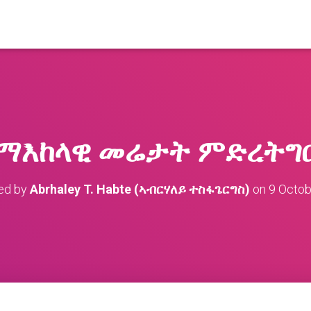
 ማእከላዊ መሬታት ምድረትግ
ed by
Abrhaley T. Habte (ኣብርሃለይ ተስፋጌርግስ)
on
9 Octob