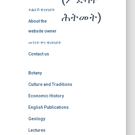
ተልእኾ ዌብሳይት
ሕትመት)
About the
website owner
መንነት ዋና ዌብሳይት
Contact us
Botany
Culture and Traditions
Economic History
English Publications
Geology
Lectures