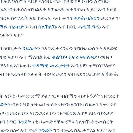
ክፋል ዓለምና ኣዚዩ ኣገዳሲ ተራ ተጻዊቱ። ይኹን እምበር፡
ተዀነ፡ ብዙሕሳዕ ብኻልኦት ኣኻውሕ ዝተዓብጠ ኢዩ። ኣብ ኣዚዩ
 ዝርአ ኩማራት እዚ ከውሒ ኣብ መንጎ
ቀይሕ ባሕርን
ታረንታን፡
ማይ-ብራዚዮ
ን፡ ኣብ
ሰለኽለኻ
፡ ኣብ ከባቢ
ሓዲሽ-ዓዲ
፡ ኣብ
ሮታትን ኢዩ።
ብ ከባቢታት
ዓይሌት
ን ንእግሪ ታረንታን ዝገበቱ ወሰንቲ ኣጻድፍ
ዳዊ ኢዩ። ኣብ ማእከል እቲ
ቁልዓይ
፡
ሩፍራፍፍሉጻይ
፡ ወዘተ፡
 ማእከል ኣኻውሕ
ቀዳማዊ መሬታትን
ኣብቶም ዝማሳቐሎም
ኣብ ዝተፈላለዩ ቦታታት ብነባረታይን ናብ ኣደንጋራያዊ ኣኻውሕ
ረት ናይቲ ሓመድ ድማ ይፈጥር። ብሰሜን ብጽኑዓያት ዝተደረተ
ንደት
ን ብጽኑዓይ ዝተመስቀለን ዝተጐልበበን ክኸውን ከሎ፡ ናብ
። ብነባረታይን ኣደንጋረታይን ዝተቘርጸ ኢዩ። እዚ ሳይነታይ
ሳብ ስግር
ጉንደት
ነቲ ሓመድ የቕውም። ስለዝዀነ ንመሰረት
ኸውን ከሎ፡ ኣብ ጥቓ
ጉንደት
ግና ብሓፈሽኡ ሓማል ኢዩ። ኣብ