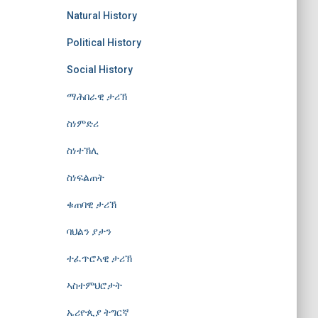
Natural History
Political History
Social History
ማሕበራዊ ታሪኽ
ስነምድሪ
ስነተኽሊ
ስነፍልጠት
ቁጠባዊ ታሪኽ
ባህልን ያታን
ተፈጥሮኣዊ ታሪኽ
ኣስተምህሮታት
ኤሪዮጲያ ትግርኛ