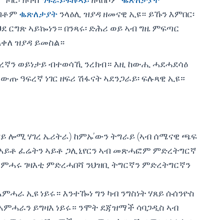
ካብቶም
ቈጽለታያት
ንላዕሊ ዝያዳ ዘመናዊ ኢዩ። ይኹን እምበር፡
 ርግጽ ኣይኰነን። በንጻሩ፡ ድሕሪ ወይ ኣብ ግዜ ምፍጣር
ቀለ ዝያዳ ይመስል።
ዓፍረኛን ወይነታይ ብተወሳኺ ንረክብ። እዚ ከውሒ ሓደሓደሳዕ
ጡ ዓፍረኛ ነገር ዘፍሪ ሽፋናት ኣደንጋራይ፡ ፍሉጻዊ ኢዩ።
 ሎሚ ሃገረ ኤሪትራ) ከምኡ’ውን ትግራይ (ኣብ ሰሜናዊ ጫፍ
። ኣይቶ ፈሬትን ኣይቶ ጋሊኒየርን ኣብ መጽሓፎም ምድረትግርኛ
 ኣምሓሩ ገዛእቲ ምድረሓበሻ ንህዝቢ ትግርኛን ምድረትግርኛን
ምሓራ ኢዩ ነይሩ። እንተዀነ ግን ካብ ንግስነት ሃጸይ ሱሰንዮስ
ኣምሓራን ይግዛእ ነይሩ። ንሞት ደጃዝማች ሳባጋዲስ ኣብ