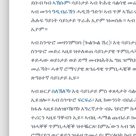
ደቡብ ካብ
ኣኽሱም
፡ ሳይነታይ ኣብ ትሕቲ ሳልሳዊ 
ኣብ መንጎ
ዓዲ-በራኽ
ን ሓዲሽ-ዓድን፡ ኣብ ጥቓ ኣኽራ
ሕሉፍ ዓይነት ሳይነታይ ጥራሕ ኢዮም ዝመስሉ። ኣ
ኢዮም።
ኣብ ስንጭሮ መዛንገምበሳ (ጐልጐል ሽረ)፡ እቲ ሳይነ
ስንጭሮ መድረ ኣዚዩ ዝተለወጠ ሳይነታያዊ ጥምቢሓቒቕ
ቀይሓው ወይነታይ ወይ ድማ መብዛሕትኡ ግዜ ዝማህመ
መራኻት፡ ሓቀኛ ሮማናያዊ ጽገሬዳዊ ጥምቢሓቒቕ ወይ
ጽግዕተኛ ሳይነታይ ኢዩ።
ኣብ ዙርያ
ሰለኽለኻ
፡ እቲ ሳይነታይ ምስ ቀጸላታት ሳል
ኢዩ ዘሎ። ኣብ ስንጭሮ
ፍርፍራ
፡ እዚ ክውንነት ብሰ
ክፋሉ ኣዚዩ ስለዝቦኽቦኸ፡ እግረኛታት ብኡ ገይሮም ክ
ተሪርን ኣዚዩ ዓቐብን ኢዩ። ኣብዚ ሓማል ጨብራይ ኰ
ዝሓቐቐ ጥምቢሓቒቕ ዝተቘርጸ፡ ከምኡ’ውን ኣብ ገለ
ሮማናይን ዉርቃይን ዝሓዘ ጥሙራይ፡ ምናልባት ካብ 