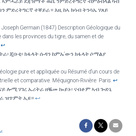
ኢኣ ኣምሓራይ ደጃዝማች ዉቤ ንምድረትግርኛ ብምዕብላል ካብ
ን ምድረትግርኛ ተቐይራ። እዚ ከኣ ክሳብ ትንሳኤ ሃጸይ
er, Joseph Germain (1847) Description Géologique du
 dans les provinces du tigre, du samen et de
.
↩︎
ራ፡ ጂቡቲ፡ ክፋላት ሱዳን ከምኡ’ውን ክፋላት ሶማልያ
éologie pure et appliquée ou Résumé d’un cours de
trielle et comparative. Méquignon-Rivière: Paris.
↩︎
ናይ ሎሚ ሃገረ ኤሪትራ ዘቘመ ኰይኑ፡ ናብቶም ኣብ ጐድኒ
ራ ዝጥምት ኢዩ።
↩︎
ሪ