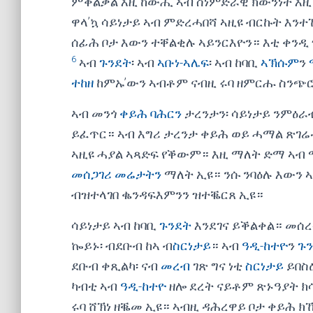
ምቕልቃል እዚ ከውሒ ኣብ ስነምድራዊ ክውንነት እዚ 
ዋላ’ኳ ሳይነታይ ኣብ ምድረሓበሻ ኣዚዩ ብርኩት እን
ሰፊሕ ቦታ እውን ተቐልቂሉ ኣይንርእዮን። እቲ ቀንዲ
6
ኣብ
ጉንደት
፡ ኣብ
ኣቡነ-ኣሌፍ
፡ ኣብ ከባቢ
ኣኽሱም
ን
ተከዘ
ከምኡ’ውን ኣብቶም ናብዚ ሩባ ዘምርሑ ስንጭ
ኣብ መንጎ
ቀይሕ ባሕርን
ታረንታን፡ ሳይነታይ ንምዕራ
ይፈጥር። ኣብ እግሪ ታረንታ ቀይሕ ወይ ሓማል ጽገሬ
ኣዚዩ ሓያል ኣጻድፍ የቕውም። እዚ ማለት ድማ ኣብ
መሰጋገሪ መሬታትን
ማለት ኢዩ። ንሱ ንባዕሉ እውን 
ብዝተላገበ ቈንዳፍእምንን ዝተቘርጸ ኢዩ።
ሳይነታይ ኣብ ከባቢ
ጉንደት
እንደገና ይቕልቀል። መሰ
ኰይኑ፡ ብደቡብ ከኣ ብ
ስርነታይ
። ኣብ
ዓዲ-ከተዮ
ን
ጉ
ደቡብ ቀጺልካ፡ ናብ
መረብ
ገጽ ግና ነቲ
ስርነታይ
ይበስዕ
ካብቲ ኣብ
ዓዲ-ከተዮ
ዘሎ ደረት ናይቶም ጽኑዓያት ክ
ሩባ ሸኽነ ዘቘመ ኢዩ። ኣብዚ ዳሕረዋይ ቦታ ቀይሕ ክ