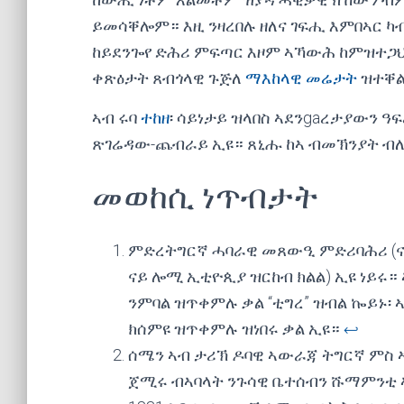
ይመሳቐሎም። እዚ ንዛረበሉ ዘለና ገፍሒ እምበኣር 
ከይደንጐየ ድሕሪ ምፍጣር እዞም ኣኻውሕ ከምዝተጋህደ
ቀጽዕታት ጸብጎላዊ ጉጅለ
ማእከላዊ መሬታት
ዝተቐል
ኣብ ሩባ
ተከዘ
፡ ሳይነታይ ዝላበስ ኣደንgaረታያውን 
ጽገሬዳው-ጨብራይ ኢዩ። ጸኒሑ ከኣ ብመኽንያት ብለው
መወከሲ ነጥብታት
ምድረትግርኛ ሓባራዊ መጸውዒ ምድሪባሕሪ (ናይ
ናይ ሎሚ ኢቲዮጲያ ዝርከብ ክልል) ኢዩ ነይሩ
ንምባል ዝጥቀምሉ ቃል “ቲግረ” ዝብል ኰይኑ፡
ክሰምዩ ዝጥቀምሉ ዝነበሩ ቃል ኢዩ።
↩︎
ሰሜን ኣብ ታሪኽ ዶባዊ ኣውራጃ ትግርኛ ምስ ኣ
ጀሚሩ ብኣባላት ንጉሳዊ ቤተሰብን ሹማምንቲ 