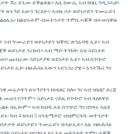
መሬታት ሽረ ደጊሙ ይቕልቀል። እዚ ከውሒ ኣብ ከባቢ
ዓዲጋሓድ
፡
ናት ጽኑዓይ እውን ንርእዮ። ኣብዚ ቦታ ወይነታይን ጥሙራይን
ብ ልዕሊኡ፡ ክልቲኣቶም ብመትንታት ጥምቢሓቒቕ ዝተመሳቐሉ
ታይ ናብ ጥሙራይን ወይነታይን ዝቕየር ጽገሬዳዊ ኢዩ። ኣብ
 ወይነታይ ንረክብ። ኣብ ማይ-ትንከት፡ እቲ ሳይነታይ
ነ፡ ጨብራው ሳይነታያዊ ወይነታይ ኢዩ። ኣብ ስንጭሮ
ነታይ ኢዩ፡ ብዙሕሳዕ እውን ኣደንጋራያዊ። እንተዀነ ግና
ሳዊ መሬታትን ጽኑዓያትን ክነጻጸር ከሎ፡ ገና ኣብ ዝነበሮ ደረጃ
ፊሕ መጠን የጋጥም። ሳይነታይ ናይዚ ስንጭሮ ኣብ ላዕለዋይ
ሓልፉ ክኢሎም። ኣብ ከብዲ እቲ ስንጭሮ ግና በንጻሩ ኣዚዩ
ይኑ፡ ካብ 4 ክሳብ 5 ሰንቲሜትሮ ብዝምርጓዱ መትንታት
 ቦታታት ወይነታይን ጥሙራይን ዝሓዘ ኢዩ። እዚ ብዙሕሳዕ
ድንገት ሳይነታይ ዝሳዓበ ኢዩ። እቲ መትንታት ጥምቢሓቒቕ