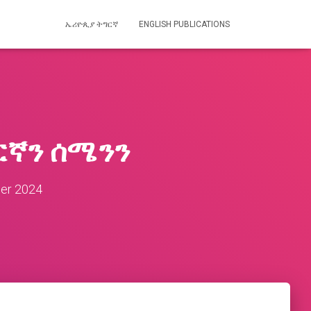
ኤሪዮጲያ ትግርኛ
ENGLISH PUBLICATIONS
ርኛን ሰሜንን
er 2024