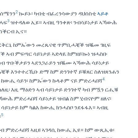
2
ሰሜንን
ኰይኑ፡ ካብቲ ብፈረንሳውያን ዳህሰስቲ
ኣይቶ
3
ሓፍ
ዝተዳለወ ኢዩ። ኣብዚ ዓንቀጽ፡ ንብሳይነታይ ኣኻውሕ
ነቕርብ ኢና።
ወርቅርኒ ከምኡ’ውን መረጼናዊ ጥምቢሓቒቕ ዝቘመ ገዚፍ
 ኣብ ምፍጣር ሳይነታይ ኣድላዪ ከምዘይኰነ ዝሓስቡ
፡ ካብ ጥቡቕታይን ኣደንጋራይን ዝቘሙ ኣኻውሕ ሳይነታይ
ቕ እንተተረኺቡ ድማ ከም ድንገተኛ ይቑጸር ስለዝጸንሐን
4
ዘሎ ከውሒ ሳይን፡ ከምኡ’ውን ኩላቶም ናይ ምድረሓበሻ
ለዚ፡ እዚ ማዕድን ኣብ ሳይነታይ ድንገተኛ ካብ ምዃን ርሒቑ
ኣኻውሕ ምድረሓበሻ ሳይነታይ ዝብል ስም ሂብናዮም ዘለና፡
ሳይነታይ ከም ካልእ ከውሒ ክንሓስቦ ንደፋፋእ። ኣብዚ
5
።
 ኣብ ምድረሓበሻ ኣዚዩ ኣገዳሲ ከውሒ ኢዩ። ከም ውጺኢቱ፡