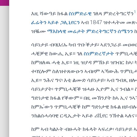
1
እዚ ሻውዓይ ክፋል
ስነምድራዊ
ገለጻ ምድረትግርኛን
ፈሬትን ኣይቶ ጋሊኒየርን
ኣብ 1847 ዝተሓትመ መጽ
ዝቘሙ
ማእከላዊ መሬታት ምድረትግርኛን ሰሜንን
ከ
ሳይነታይ ብባህሪኡ ካብ ጥቡቕታይ፡ ኣደንጋራይ መዐ
ሓቒቓዊ ከውሒ ኢዩ። ገለ
ስነምድረኛታት
ጥምቢሓቒቕ
ከምዘለዉ ሓቂ ኢዩ። ነዚ ዝያዳ ምኽኑይ ዝገብር ከኣ
ተባሂሎም ስለዝተጸውዑን ኣብዞም ኣኻውሕ ጥምቢሓቒ
ኢዩ። ንሕና ግና፡ እቲ ልሙድ ሳይነታይ፡ ኣብ ግብጺ 
ሳይነታያት፡ ጥምቢሓቒቕ ዝሓዙ ኢዮም ኢና ንብል። ስ
ግድነታዊ ክፋል የቕውም። በዚ መኽንያት ከኣ ኢና ን
ከምኡ’ውን ጥምቢሓቒቕ ከም ግድነታዊ ክፋል ዘይብሉ 
ንክልሰሓሳባዊ ርዲኢታት ኣይቶ ሪቪየር ንኽተል ኣለና
ከም ኣብ ካልኦት ብዙሓት ክፋላት ኣፍሪቃ፡ ሳይነታይ