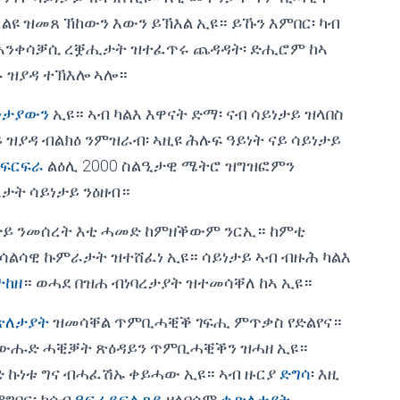
ልዩ ዝመጸ ኽከውን እውን ይኽእል ኢዩ። ይኹን እምበር፡ ካብ
 ብኣንቀሳቓሲ ረቛሒታት ዝተፈጥሩ ጨዳዳት፡ ድሒሮም ከኣ
ኑ ዝያዳ ተኽእሎ ኣሎ።
ነታያውን
ኢዩ። ኣብ ካልእ እዋናት ድማ፡ ናብ ሳይነታይ ዝላበስ
 ዝያዳ ብልክዕ ንምዝራብ፡ ኣዚዩ ሕሉፍ ዓይነት ናይ ሳይነታይ
ፍርፍራ
ልዕሊ 2000 ስልዒታዊ ሜትሮ ዝግዝፎምን
ታት ሳይነታይ ንዕዘብ።
ይነታይ ንመሰረት እቲ ሓመድ ከምዘቕውም ንርኢ። ከምቲ
 ብሳልሳዊ ኩምራታት ዝተሸፈነ ኢዩ። ሳይነታይ ኣብ ብዙሕ ካልእ
ተከዘ
። ወሓደ በዝሐ ብነባረታያት ዝተመሳቐለ ከኣ ኢዩ።
ጽለታያት
ዝመሳቐል ጥምቢሓቒቕ ገፍሒ ምጥቃስ የድልየና።
 ውሑድ ሓቒቓት ጽዕዳይን ጥምቢሓቒቕን ዝሓዘ ኢዩ።
 ኩነቱ ግና ብሓፈሽኡ ቀይሓው ኢዩ። ኣብ ዙርያ
ድግሳ
፡ እዚ
ግባር፡ ክሳብ
ዓፍራይፍሉጻይ
ዘላበሶም
ቈጽለታያት