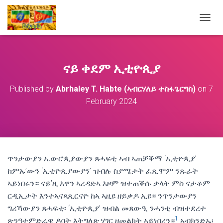
T
O
G
G
L
ናይ ቀደም ኢቲዮጲያ
E
N
Published by
Abrhaley T. Habte (ኣብርሃለይ ተስፋጌርግስ)
on
7
A
February 2024
V
I
G
A
T
I
O
ጥንታውያን ኤውሮጲያውያን ጸሓፍቲ ኣብ ኣጠቓቕማ ‘ኢቲዮጲያ’
N
ከምኡ’ውን ‘ኢቲዮጲያውያን’ ዝብሉ ስያሜታት ፈጺሞም ንጹራት
ኣይነበሩን። ናይ’ዚ እዋን ኣረዳድኣ እዞም ዝተጠቕሱ ቃላት ምስ ናታቶም
ርዲኢታት እንተኣናጻጺርናዮ ከኣ ኣዚዩ ዘይቃዶ ኢዩ። ንጥንታውያን
ግሪኻውያን ጸሓፍቲ፡ ‘ኢቲዮጲያ’ ዝብል መጸውዒ ንሓንቲ ብዝተደረተ
1
ጽንዓተምድራዊ ዶባት እትግለጽ ሃገር ዘመልክት ኣይነበረን።
ኣብክንድኡ፡