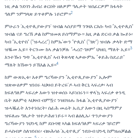
ነዚ ቃል ንደባን ሕብሪ ቆርበት ዘለዎም ዓሌታት ዝሰፈርዎም ክፋላት
2
ዓለም ንምግላጽ ይጥቀምሉ ነይሮም።
ምሁራን ‘ኢቲዮጲያውያን’ ዝብል ኣሰያይማ ንገዛእ ርእሱ ካብ “ኢቲዮጲስ”
ዝብል ናይ ግሪኽ ቃል ከምዝመጸ ይሰማምዑ። እዚ ቃል ድርብ ቃል ኰይኑ፡
ካብ “ኢቲዮስ” (“ዝሓረረ”) ከምኡ’ውን “ዮጲስ” (“ገጽ”) ዝብሉ ቃላት ድማ
3
ዝቘመ ኢዩ። ትርጉሙ ከኣ ቃልንቓሉ “ሓረሮ-ገጾም” ህዝቢ ማለት ኢዩ።
እንተዀነ ግዳ፡ “ኢቲዮጲስ” ኣብ ቅጽላዊ ኣቃውምኡ “ቀይሕ-ከደራይ”
4
ማለት ክኸውን ይኽእል ኢዩ።
ከም ውጽኢቱ፡ እቶም ግሪኻውያን “ኢቲዮጲያውያን” ኢሎም
ዝጽውዕዎም ዝነበሩ ኣህዛብ ይትረፍ’ዶ ኣብ ቅርኒ ኣፍሪቃ፡ ኣብ
ክፍለዓለም ኣፍሪቃ እውን ዝተወሰኑ ኣይነበሩን። ዋላ’ኳ ኣፍሪቃ ቀንዲ
ቤት ጸለምቲ ኣህዛብ ብምዃና ንዝበዝሑ ክፋል ‘ኢቲዮጲያውያን’
ዝሓቘፈት እንተነበረት፡ ሰፊሕ መሬት ኤሲያ እውን በዚ ኣሰማምያ
ዝፍለጡ ዓሌታት ዝተታሕዘ ነይሩ። ኣብ ልዕሊኡ፡ ጥንታውያን
ግሪኻውያን ንህንዲ ከም ደቡባዊ ኣካል ክፍለዓለም ኣፍሪቃ ገይሮም
ይሓስብዎ ስለዝነበሩ፡ ብዙሕሳዕ ‘ኢቲዮጲያ’ ንደቡብ ህንዲ ከምዘጠቓልል
5