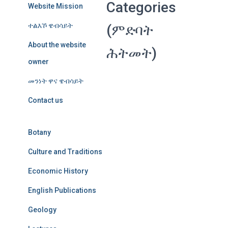
Categories
Website Mission
ተልእኾ ዌብሳይት
(ምድባት
About the website
ሕትመት)
owner
መንነት ዋና ዌብሳይት
Contact us
Botany
Culture and Traditions
Economic History
English Publications
Geology