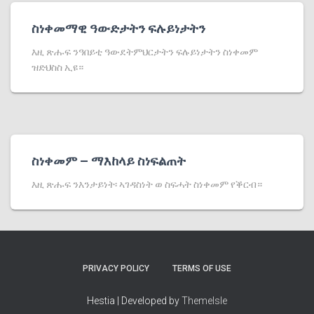
ስነቀመማዊ ዓውድታትን ፍሉይነታትን
እዚ ጽሑፍ ንዓበይቲ ዓውደትምህርታትን ፍሉይነታትን ስነቀመም
ዝድህስስ ኢዩ።
ስነቀመም – ማእከላይ ስነፍልጠት
እዚ ጽሑፍ ንእንታይነት፡ ኣገዳስነት ወ ስፍሓት ስነቀመም የቕርብ።
PRIVACY POLICY
TERMS OF USE
Hestia | Developed by
ThemeIsle