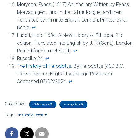
Moryson, Fynes (1617) An Itinerary Written by Fynes
Moryson gent. first in the Latine tongue, and then
translated by him into English. London, Printed by J.
Beale.
↩︎
Ludolf, Hiob. 1684. A New History of Ethiopia. 2nd
edition. Translated into English by J. P. (Gent.). London:
Printed for Samuel Smith.
↩︎
Russell p.24.
↩︎
The History of Herodotus.
By Herodotus (400 B.C.
Translated into English by George Rawlinson.
Accessed 03/02/2024.
↩︎
Categories:
ማሕበራዊ ታሪኽ
ኤሪዮጲያ ትግርኛ
Tags:
ጥንታዊ ኢቲዮጲያ