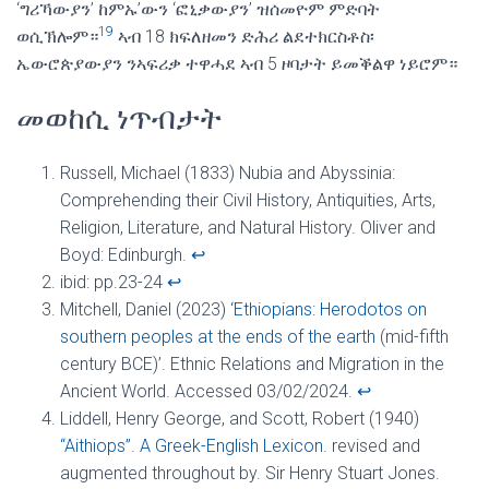
‘ግሪኻውያን’ ከምኡ’ውን ‘ፎኒቃውያን’ ዝሰመዮም ምድባት
19
ወሲኽሎም።
ኣብ 18 ክፍለዘመን ድሕሪ ልደተክርስቶስ፡
ኤውሮጵያውያን ንኣፍሪቃ ተዋሓደ ኣብ 5 ዞባታት ይመቕልዋ ነይሮም።
መወከሲ ነጥብታት
Russell, Michael (1833) Nubia and Abyssinia:
Comprehending their Civil History, Antiquities, Arts,
Religion, Literature, and Natural History. Oliver and
Boyd: Edinburgh.
↩︎
ibid: pp.23-24
↩︎
Mitchell, Daniel (2023)
‘Ethiopians: Herodotos on
southern peoples at the ends of the earth
(mid-fifth
century BCE)’. Ethnic Relations and Migration in the
Ancient World. Accessed 03/02/2024.
↩︎
Liddell, Henry George, and Scott, Robert (1940)
“Aithiops”. A Greek-English Lexicon.
revised and
augmented throughout by. Sir Henry Stuart Jones.