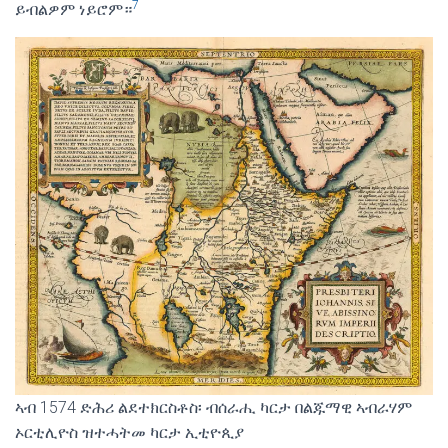
7
ይብልዎም ነይሮም።
ኣብ 1574 ድሕሪ ልደተክርስቶስ፡ ብሰራሒ ካርታ በልጁማዊ ኣብራሃም
ኦርቲሊዮስ ዝተሓትመ ካርታ ኢቲዮጲያ