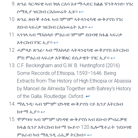
ጽንፊ ጓርዳፍዊ ኣብ ገዛእ ርእሳ እተማሓድር ክልል ፑንትላንድ፡ ሃገረ
ሶማሊያ ዝርከብ ርእሰመሬት ኢዩ።
↩︎
ጽንፊ ጽቡቕ ተስፋ ኣብ ገምገም ኣትላንቲካዊ ውቅያኖስ ሃገረ
ደቡብ ኣፍሪቃ ዝርከብ ርእሰመሬት ኢዩ።
↩︎
ኣንጎላ ኣብ ማእከላይ-ምዕራብ ገምገም ደቡባዊ ክፋል ኣፍሪቃ
እትርከብ ሃገር ኢያ።
↩︎
ሓምላይ ጽንፊ፡ ኣብ ማእከላይ ኣትላንቲካዊ ውቅያኖስ እትርከብ
ምስ ምዕራብ ኣፍሪቃ እትቑጸር ደሴታዊት ሃገር ኢያ።
↩︎
C.F. Beckingham and G.W. B. Huntingford (2016)
Some Records of Ethiopia, 1593–1646. Being
Extracts from The History of High Ethiopia or Abassia
by Manoel de Almeida Together with Bahrey’s History
of the Galla. Routledge: Oxford.
↩︎
ማሊንዲ፡ ኣብ ገምገም ህንዳዊ ውቅያኖስ ናይ ኬንያ እትርከብ
ከተማ ኢያ።
↩︎
ሞምባሳ፡ ኣብ ገምገም ህንዳዊ ውቅያኖስ ኣብ ደቡብ-ምብራቓዊ
ክፋል ኬንያ እትርከብ ከተማ ኰይና፡ 120 ኪሎሜተራት ንደቡባዊ
ምዕራብ ካብ ማሊንዲ ሪሒቓ ትርከብ።
↩︎