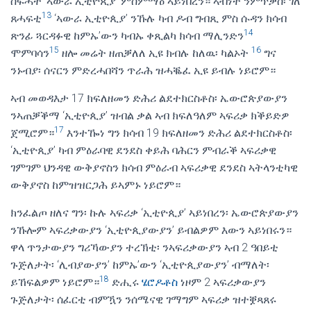
ስፍሓት ‘ኣውራ ኢቲዮጲያ’ ምስምማዕ ኣይነበረን። ኣብነት ንምጥቃስ፡ ገለ
13
ጸሓፍቲ
‘ኣውራ ኢቲዮጲያ’ ንኹሉ ካብ ዶብ ግብጺ ምስ ሱዳን ክሳብ
14
ጽንፊ ጓርዳፉዊ ከምኡ’ውን ካብኡ ቀጺልካ ክሳብ ማሊንድን
15
16
ሞምባሳን
ዘሎ መሬት ዘጠቓለለ ኢዩ ክብሉ ከለዉ፡ ካልኦት
ግና
ንኑብያ፡ ሰናርን ምድረሓበሻን ጥራሕ ዝሓቘፈ ኢዩ ይብሉ ነይሮም።
ኣብ መወዳእታ 17 ክፍለዘመን ድሕሪ ልደተክርስቶስ፡ ኤውሮጵያውያን
ንኣጠቓቕማ ‘ኢቲዮጲያ’ ዝብል ቃል ኣብ ክፍለዓለም ኣፍሪቃ ክቕይድዎ
17
ጀሚሮም።
እንተዀነ ግን ክሳብ 19 ክፍለዘመን ድሕሪ ልደተክርስቶስ፡
‘ኢቲዮጲያ’ ካብ ምዕራባዊ ደንደስ ቀይሕ ባሕርን ምብራቕ ኣፍሪቃዊ
ገምገም ህንዳዊ ውቅያኖስን ክሳብ ምዕራብ ኣፍሪቃዊ ደንደስ ኣትላንቲካዊ
ውቅያኖስ ከምዝዝርጋሕ ይኣምኑ ነይሮም።
ክንፈልጦ ዘለና ግን፡ ኩሉ ኣፍሪቃ ‘ኢቲዮጲያ’ ኣይነበረን፡ ኤውሮጵያውያን
ንኹሎም ኣፍሪቃውያን ‘ኢቲዮጲያውያን’ ይብልዎም እውን ኣይነበሩን።
ዋላ ጥንታውያን ግሪኻውያን ተረኽቲ፡ ንኣፍሪቃውያን ኣብ 2 ዓበይቲ
ጉጅለታት፡ ‘ሊብያውያን’ ከምኡ’ውን ‘ኢቲዮጲያውያን’ ብማለት፡
18
ይኸፍልዎም ነይሮም።
ድሒሩ
ሄሮዶቶስ
ነዞም 2 ኣፍሪቃውያን
ጉጅለታት፡ ሰፈርቲ ብምዃን ንሰሜናዊ ገማግም ኣፍሪቃ ዝተቛጻጸሩ