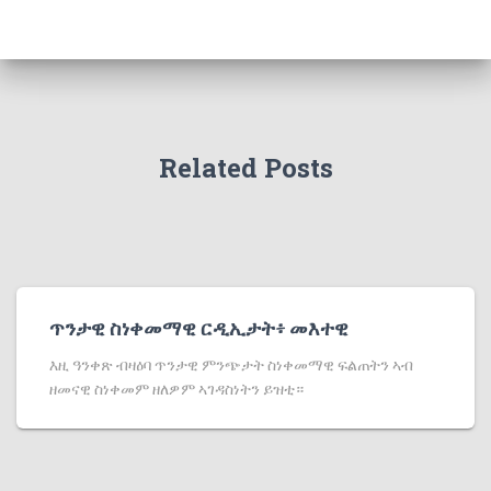
Related Posts
ጥንታዊ ስነቀመማዊ ርዲኢታት፥ መእተዊ
እዚ ዓንቀጽ ብዛዕባ ጥንታዊ ምንጭታት ስነቀመማዊ ፍልጠትን ኣብ
ዘመናዊ ስነቀመም ዘለዎም ኣገዳስነትን ይዝቲ።