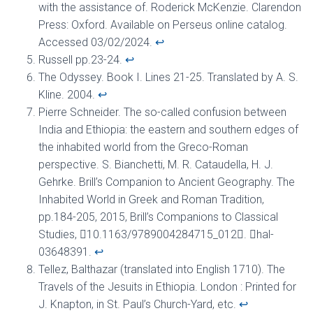
with the assistance of. Roderick McKenzie. Clarendon
Press: Oxford. Available on Perseus online catalog.
Accessed 03/02/2024.
↩︎
Russell pp.23-24.
↩︎
The Odyssey. Book I. Lines 21-25. Translated by A. S.
Kline. 2004.
↩︎
Pierre Schneider. The so-called confusion between
India and Ethiopia: the eastern and southern edges of
the inhabited world from the Greco-Roman
perspective. S. Bianchetti, M. R. Cataudella, H. J.
Gehrke. Brill’s Companion to Ancient Geography. The
Inhabited World in Greek and Roman Tradition,
pp.184-205, 2015, Brill’s Companions to Classical
Studies, ￿10.1163/9789004284715_012￿. ￿hal-
03648391.
↩︎
Tellez, Balthazar (translated into English 1710). The
Travels of the Jesuits in Ethiopia. London : Printed for
J. Knapton, in St. Paul’s Church-Yard, etc.
↩︎