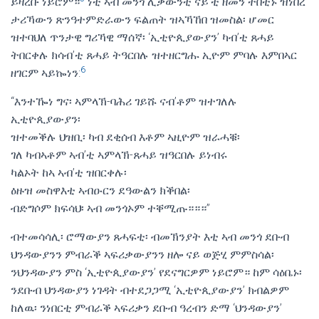
ይዛረቡ ነይሮም።
ነቲ ኣብ መንጎ ሊቃውንቲ ናይ’ቲ ዘመን ተበቲኑ ዝነበረ
ታሪኻውን ጽንዓተምድራውን ፍልጠት ዝኣኻኸበ ዝመስል፡ ሆመር
ዝተባህለ ጥንታዊ ግሪኻዊ ማሰኛ፡ ‘ኢቲዮጲያውያን’ ካብ’ቲ ጸሓይ
ትበርቀሉ ክሳብ’ቲ ጸሓይ ትዓርበሉ ዝተዘርግሑ ኢዮም ምባሉ እምበኣር
6
ዘገርም ኣይኰነን:
“እንተዀነ ግና፡ ኣምላኽ-ባሕሪ ገይሹ ናብ’ቶም ዝተገለሉ
ኢቲዮጲያውያን፡
ዝተመቕሉ ህዝቢ፡ ካብ ደቂሰብ እቶም ኣዚዮም ዝራሓቑ፡
ገለ ካብኣቶም ኣብ’ቲ ኣምላኽ-ጸሓይ ዝዓርበሉ ይነብሩ
ካልኦት ከኣ ኣብ’ቲ ዝበርቀሉ፡
ዕዙዝ መስዋእቲ ኣብዑርን ደዓውልን ክቕበል፡
ብድግሶም ክፍሳህ፡ ኣብ መንጎኦም ተቐሚጡ።።።”
ብተመሳሳሊ፡ ሮማውያን ጸሓፍቲ፡ ብመኽንያት እቲ ኣብ መንጎ ደቡብ
ህንዳውያንን ምብራቕ ኣፍሪቃውያንን ዘሎ ናይ ወጅሂ ምምስሳል፡
ንህንዳውያን ምስ ‘ኢቲዮጲያውያን’ የደናግርዎም ነይሮም። ከም ሳዕቤኑ፡
ንደቡብ ህንዳውያን ነገዳት ብተደጋጋሚ ‘ኢቲዮጲያውያን’ ክብልዎም
ከለዉ፡ ንነበርቲ ምብራቕ ኣፍሪቃን ደቡብ ዓረብን ድማ ‘ህንዳውያን’