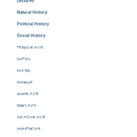
Lectures
Natural History
Political History
Social History
ማሕበራዊ ታሪኽ
ስነምድሪ
ስነተኽሊ
ስነፍልጠት
ቁጠባዊ ታሪኽ
ባህልን ያታን
ተፈጥሮኣዊ ታሪኽ
ኣስተምህሮታት