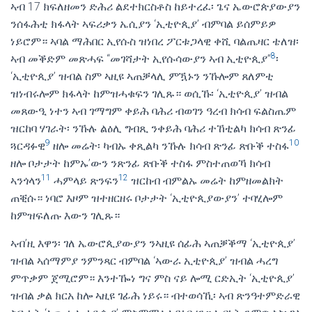
ኣብ 17 ክፍለዘመን ድሕሪ ልደተክርስቶስ ከይተረፈ፡ ጌና ኤውሮጵያውያን
ንሰፋሕቲ ክፋላት ኣፍሪቃን ኤሲያን ‘ኢቲዮጲያ’ ብምባል ይሰምይዎ
ነይሮም። ኣባል ማሕበር ኢየሱስ ዝነበረ ፖርቱጋላዊ ቀሺ ባልጤዛር ቴለዝ፡
8
ኣብ መቕድም መጽሓፍ “መገሻታት ኢየሱሳውያን ኣብ ኢቲዮጲያ”
፡
‘ኢቲዮጲያ’ ዝብል ስም ኣዚዩ ኣጠቓላሊ ምዃኑን ንኹሎም ጸለምቲ
ዝነብሩሎም ክፋላት ከምዝሓቁፍን ገሊጹ። ወሲኹ፡ ‘ኢቲዮጲያ’ ዝብል
መጸውዒ ነተን ኣብ ገማግም ቀይሕ ባሕሪ ብወገን ዓረብ ክሳብ ፍልስጤም
ዝርከባ ሃገራት፡ ንኹሉ ልዕሊ ግብጺ ንቀይሕ ባሕሪ ተኸቲልካ ክሳብ ጽንፊ
9
10
ጓርዳፉዊ
ዘሎ መሬት፡ ካብኡ ቀጺልካ ንኹሉ ክሳብ ጽንፊ ጽቡቕ ተስፋ
ዘሎ ቦታታት ከምኡ’ውን ንጽንፊ ጽቡቕ ተስፋ ምስተጠወኻ ክሳብ
11
12
ኣንጎላን
ሓምላይ ጽንፍን
ዝርከብ ብምልኡ መሬት ከምዘመልክት
ጠቒሱ። ነባሮ እዞም ዝተዘርዘሩ ቦታታት ‘ኢቲዮጲያውያን’ ተባሂሎም
ከምዝፍለጡ እውን ገሊጹ።
ኣብ’ዚ እዋን፡ ገለ ኤውሮጲያውያን ንኣዚዩ ሰፊሕ ኣጠቓቕማ ‘ኢቲዮጲያ’
ዝብል ኣሰማምያ ንምንጻር ብምባል ‘ኣውራ ኢቲዮጲያ’ ዝብል ሓረግ
ምጥቃም ጀሚሮም። እንተዀነ ግና ምስ ናይ ሎሚ ርድኢት ‘ኢቲዮጲያ’
ዝብል ቃል ክርአ ከሎ ኣዚዩ ገፊሕ ነይሩ። ብተወሳኺ፡ ኣብ ጽንዓተምድራዊ