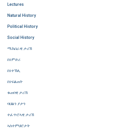
Lectures
Natural History
Political History
Social History
ማሕበራዊ ታሪኽ
ስነምድሪ
ስነተኽሊ
ስነፍልጠት
ቁጠባዊ ታሪኽ
ባህልን ያታን
ተፈጥሮኣዊ ታሪኽ
ኣስተምህሮታት