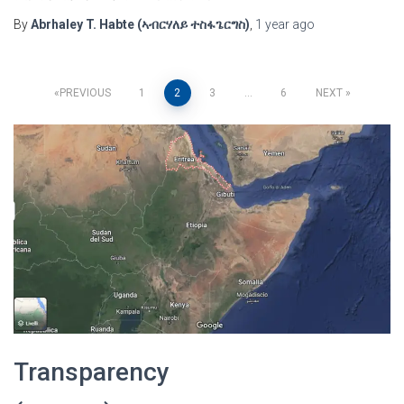
By
Abrhaley T. Habte (ኣብርሃለይ ተስፋጌርግስ)
,
1 year
ago
Posts
PREVIOUS
1
2
3
…
6
NEXT
pagination
Transparency