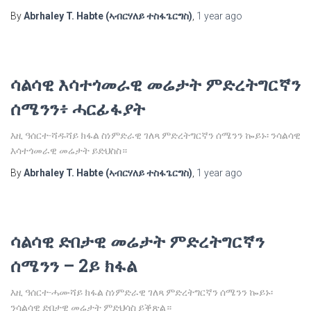
By
Abrhaley T. Habte (ኣብርሃለይ ተስፋጌርግስ)
,
1 year
ago
ሳልሳዊ እሳተጎመራዊ መሬታት ምድረትግርኛን
ሰሜንን፥ ሓርፊፋያት
እዚ ዓሰርተ-ሻዱሻይ ክፋል ስነምድራዊ ገለጻ ምድረትግርኛን ሰሜንን ኰይኑ፡ ንሳልሳዊ
እሳተጎመራዊ መሬታት ይድህስስ።
By
Abrhaley T. Habte (ኣብርሃለይ ተስፋጌርግስ)
,
1 year
ago
ሳልሳዊ ድበታዊ መሬታት ምድረትግርኛን
ሰሜንን – 2ይ ክፋል
እዚ ዓሰርተ-ሓሙሻይ ክፋል ስነምድራዊ ገለጻ ምድረትግርኛን ሰሜንን ኰይኑ፡
ንሳልሳዊ ድበታዊ መሬታት ምድህሳስ ይቕጽል።