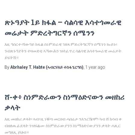
ጽኑዓያት 1ይ ክፋል – ሳልሳዊ እሳተጎመራዊ
መሬታት ምድረትግርኛን ሰሜንን
እዚ ዓሰርተ-ሻውዓይ ክፋል ስነምድራዊ ገለጻ ምድረትግርኛን ሰሜንን ኰይኑ፡
ንብጽኑዓያትን ተዛመድቲ ኣኻውሕን ዝተፈጥረ ሳልሳዊ እሳተጎመራዊ መሬታት
ይፍትሽ።
By
Abrhaley T. Habte (ኣብርሃለይ ተስፋጌርግስ)
,
1 year
ago
ሸ-ቀ፥ ስነምድራውን ስነማዕድናውን መዘከሪ
ቃላት
እዚ መዘከሪ ቃላት፡ ኣብ፣ዚ ነቑጣ መርበብ ሓበሬታ ንእንረኽቦም፡ ካብ ሸ ክሳብ ቀ
ብዘለዉ ፊደላት ንዝፍልሙ ስነምድራውያንን ስነማዕድናውያንን ቃላት ሓጺር
መግለጺ ይህብ።