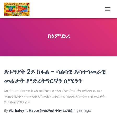
TOGG
NAVIG
ስነምድሪ
ጽኑዓያት 2ይ ክፋል – ሳልሳዊ እሳተጎመራዊ
መሬታት ምድረትግርኛን ሰሜንን
እዚ ዓሰርተ-ሻሙናይ ክፋል ስነምድራዊ ገለጻ ምድረትግርኛን ሰሜንን ኰይኑ፡
ንብጽኑዓያትን ተዛመድቲ ኣኻውሕን ዝተፈጥረ ሳልሳዊ እሳተጎመራዊ መሬታት
ምድህሳስ ይቕጽል።
By
Abrhaley T. Habte (ኣብርሃለይ ተስፋጌርግስ)
,
1 year
ago