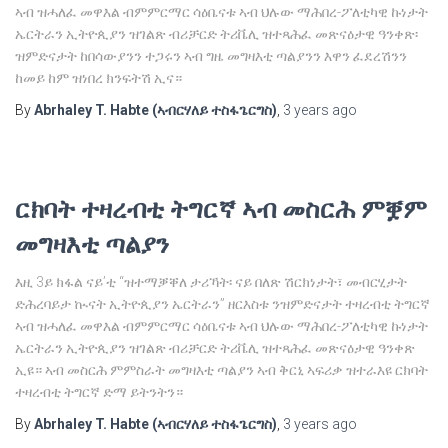
ኣብ ዝሓለፈ መዋእል ብምምርማር ሳዕቤናቱ ኣብ ህሉው ማሕበረ-ፖለቲካዊ ኩነታት
ኤርትራን ኢትዮጲያን ዝገልጽ ብሪቻርድ ትሪቬሊ ዝተጻሕፈ መጽናዕታዊ ዓንቀጽ፡
ዝምድናታት ከበሳውያንን ተጋሩን ኣብ ግዜ መግዛእቲ ጣልያንን እዋን ፈደረሽንን
ከመይ ከም ዝነበረ ክንፍትሽ ኢና።
By
Abrhaley T. Habte (ኣብርሃለይ ተስፋጌርግስ)
,
3 years
ago
ርክባት ተዛረብቲ ትግርኛ ኣብ መስርሕ ምቛም
መግዛእቲ ጣልያን
እዚ 3ይ ክፋል ናይ’ቲ “ዝተማቓቐለ ታሪኻት፡ ናይ በለጽ ሽርክነታት፣ መብርሂታት
ድሕረባይታ ኲናት ኢትዮጲያን ኤርትራን” ዘርእስቱ ንዝምድናታት ተዛረብቲ ትግርኛ
ኣብ ዝሓለፈ መዋእል ብምምርማር ሳዕቤናቱ ኣብ ህሉው ማሕበረ-ፖለቲካዊ ኩነታት
ኤርትራን ኢትዮጲያን ዝገልጽ ብሪቻርድ ትሪቬሊ ዝተጻሕፈ መጽናዕታዊ ዓንቀጽ
ኢዩ። ኣብ መስርሕ ምምስራት መግዛእቲ ጣልያን ኣብ ቅርኒ ኣፍሪቃ ዝተራእዩ ርክባት
ተዛረብቲ ትግርኛ ድማ ይትንትን።
By
Abrhaley T. Habte (ኣብርሃለይ ተስፋጌርግስ)
,
3 years
ago