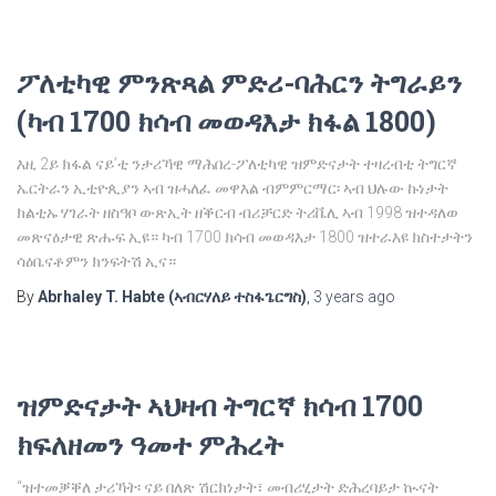
ፖለቲካዊ ምንጽጻል ምድሪ-ባሕርን ትግራይን
(ካብ 1700 ክሳብ መወዳእታ ክፋል 1800)
እዚ 2ይ ክፋል ናይ’ቲ ንታሪኻዊ ማሕበረ-ፖለቲካዊ ዝምድናታት ተዛረብቲ ትግርኛ
ኤርትራን ኢቲዮጲያን ኣብ ዝሓለፈ መዋእል ብምምርማር፡ ኣብ ህሉው ኩነታት
ክልቲኡ ሃገራት ዘስዓቦ ውጽኢት ዘቕርብ ብሪቻርድ ትሪቬሊ ኣብ 1998 ዝተዳለወ
መጽናዕታዊ ጽሑፍ ኢዩ። ካብ 1700 ክሳብ መወዳእታ 1800 ዝተራእዩ ክስተታትን
ሳዕቤናቶምን ክንፍትሽ ኢና።
By
Abrhaley T. Habte (ኣብርሃለይ ተስፋጌርግስ)
,
3 years
ago
ዝምድናታት ኣህዛብ ትግርኛ ክሳብ 1700
ክፍለዘመን ዓመተ ምሕረት
“ዝተመቓቐለ ታሪኻት፡ ናይ በለጽ ሽርክነታት፣ መብሪሂታት ድሕረባይታ ኲናት