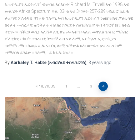
ኢቲዮጲያን ኤርትራን” ብዝብል ኣርእስቲ፡ Richard M. Trivelli ኣብ 1998 ኣብ
መጺሄት Afrika Spectrum ቅጺ 33፡ ቁጽሪ 3፡ ገጻት 257-289፡ ዘስፈሮ ሰፊሕ
ታሪኻዊ ፖለቲካዊ ዓንቀጽ ንሎሚ ኣብ ኢቲዮጲያን ኤርትራን ንዕዘቦ ዘለና ፖለቲካዊ
ኩነታት መሰረታዊ ጠንቅታቱ ብልክዕ ክንርድኦ ስለዝሕግዘና ናብ ትግርኛ በቢ ክፋል
ተርጒመ ከቕርቦ ወሲነ ኣለኹ። እዚ ጽሑፍ ኣብ ዝሓለፈ መዋእል ዝነበረ ማሕበረ-
ፖለቲካዊ ርክባት ተዛረብቲ ትግርኛ ኣብ ናይ ሎሚ ኤርትራን ኢቲዮጲያን
ብምምርማር፡ ከመይ ኢሉ ናብ’ዚ ሎሚ ዝቕጽል ዘሎ ውግእን ዕግርግርን ከም
ዝማዕበለ ይገልጽ። ንሎሚ 1ይ ክፋሉ እነሆ።
By
Abrhaley T. Habte (ኣብርሃለይ ተስፋጌርግስ)
,
3 years
ago
Posts
PREVIOUS
1
…
3
4
pagination