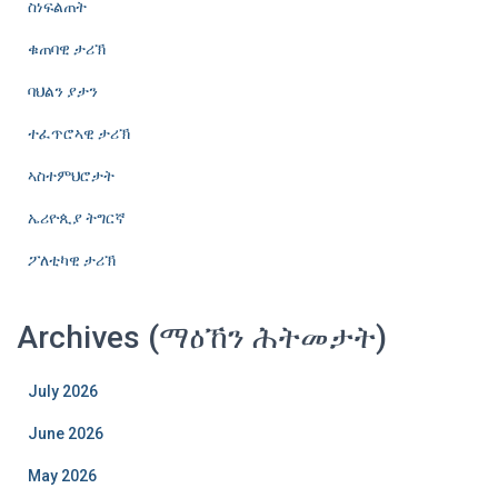
ስነፍልጠት
ቁጠባዊ ታሪኽ
ባህልን ያታን
ተፈጥሮኣዊ ታሪኽ
ኣስተምህሮታት
ኤሪዮጲያ ትግርኛ
ፖለቲካዊ ታሪኽ
Archives (ማዕኸን ሕትመታት)
July 2026
June 2026
May 2026