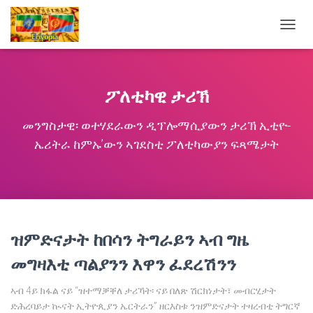
TOGG
NAVIG
ፖለቲካዊ ታሪኽ
መንግስታዊ፡ ወተሃደራውን ዲፕሎማሲያውን ታሪኽ ኢቲዮ-
ኤሪትራ ከምኡ’ውን ኣገደስቲ ፖለቲካውያን ፍጻሜታት
ዝምድናታት ከበሳን ትግራይን ኣብ ግዜ
መግዛእቲ ጣልያንን እዋን ፈደረሽንን
ኣብ 4ይ ክፋል ናይ “ዝተማቓቐለ ታሪኻት፡ ናይ በለጽ ሽርክነታት፣ መብርሂታት
ድሕረባይታ ኲናት ኢትዮጲያን ኤርትራን” ዘርእስቱ ንዝምድናታት ተዛረብቲ ትግርኛ