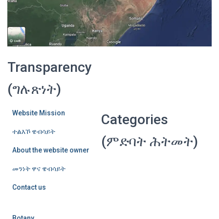
Transparency
(ግሉጽነት)
Website Mission
Categories
ተልእኾ ዌብሳይት
(ምድባት ሕትመት)
About the website owner
መንነት ዋና ዌብሳይት
Contact us
Botany