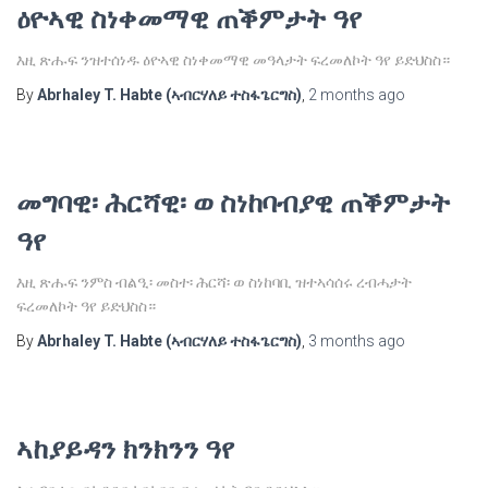
ዕዮኣዊ ስነቀመማዊ ጠቕምታት ዓየ
እዚ ጽሑፍ ንዝተሰነዱ ዕዮኣዊ ስነቀመማዊ መዓላታት ፍረመለኮት ዓየ ይድህስስ።
By
Abrhaley T. Habte (ኣብርሃለይ ተስፋጌርግስ)
,
2 months
ago
መግባዊ፡ ሕርሻዊ፡ ወ ስነከባብያዊ ጠቕምታት
ዓየ
እዚ ጽሑፍ ንምስ ብልዒ፡ መስተ፡ ሕርሻ፡ ወ ስነከባቢ ዝተኣሳሰሩ ረብሓታት
ፍረመለኮት ዓየ ይድህስስ።
By
Abrhaley T. Habte (ኣብርሃለይ ተስፋጌርግስ)
,
3 months
ago
ኣከያይዳን ክንክንን ዓየ