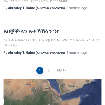
እዚ ዓንቀጽ ንከይድን ክንክንን ፍረመለኮት ዓየ ይድህስስ።
By
Abrhaley T. Habte (ኣብርሃለይ ተስፋጌርግስ)
,
3 months
ago
ኣበቛቝላን ኣተኻኽላን ዓየ
እዚ ጽሑፍ ንከባብያዊ ረቛሒታት፡ ኣበቛቝላ፡ ኣዘራርኣን ማሕረስን ፍረመለኮት ዓየ
ዘቕርብ ኢዩ።
By
Abrhaley T. Habte (ኣብርሃለይ ተስፋጌርግስ)
,
4 months
ago
Posts
1
2
NEXT
pagination