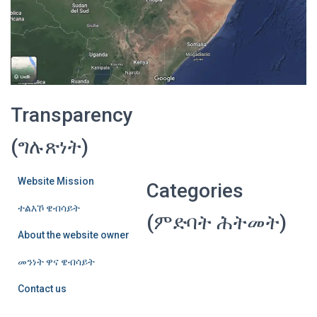
Transparency
(ግሉጽነት)
Website Mission
Categories
ተልእኾ ዌብሳይት
(ምድባት ሕትመት)
About the website owner
መንነት ዋና ዌብሳይት
Contact us