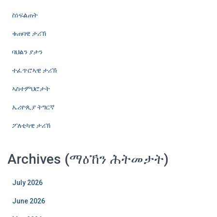
ስነፍልጠት
ቁጠባዊ ታሪኽ
ባህልን ያታን
ተፈጥሮኣዊ ታሪኽ
ኣስተምህሮታት
ኤሪዮጲያ ትግርኛ
ፖለቲካዊ ታሪኽ
Archives (ማዕኸን ሕትመታት)
July 2026
June 2026