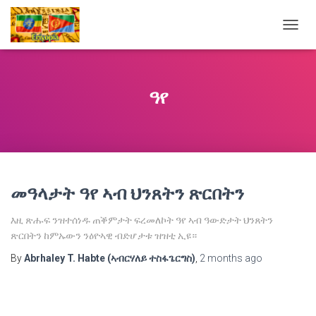
TOGG
NAVIG
ዓየ
መዓላታት ዓየ ኣብ ህንጸትን ጽርበትን
እዚ ጽሑፍ ንዝተሰነዱ ጠቕምታት ፍረመለኮት ዓየ ኣብ ዓውድታት ህንጸትን
ጽርበትን ከምኡውን ንዕዮኣዊ ብድሆታቱ ዝዝቲ ኢዩ።
By
Abrhaley T. Habte (ኣብርሃለይ ተስፋጌርግስ)
,
2 months
ago