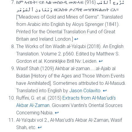
ከም ኣብነት፡ ናይ ኣል-መስዑዲ መጽሓፍ (916)
مُرُوج ٱلذَّهَب
وَمَعَادِن ٱلْجَوْهَر
ዘርእስቱ ታሪኻዊ መዝገበፍልጠት ርአ።
[“Meadows of Gold and Mines of Gems”. Translated
from Arabic into English by Aloys Sprenger (1841).
Printed for the Oriental Translation Fund of Great
Britain and Ireland: London.]
↩︎
The Works of Ibn Wadih al-Ya‘qubi (2018). An English
Translation. Volume 2. p560. Edited by Matthew S.
Gordon et al. Koninklijke Brill Nv: Leiden.
↩︎
Wasif Shah (1209) Akhbar al-zaman……al-Ajaib al
Buldan [History of the Ages and Those Whom Events
have Annihilated]. Sometimes attributed to Al-Masudi.
Translated into English by
Jason Colavito
.
↩︎
Ruffini, G. et al. (2015)
Extracts from Al-Mas’udi’s
Akbar Al-Zaman
. Giovanni Vantini’s Oriental Sources
Concerning Nubia.
↩︎
Al-Ya‘qubi vol 2., Al-Mas’udi’s Akbar Al-Zaman, Wasif
Shah, etc.
↩︎