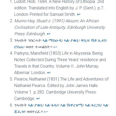
Ludolf, Hiob. 1684. A New History of Ethiopia. 2nd
edition. Translated into English by J. P. (Gent.). p.7.
London: Printed for Samuel Smith.
↩︎
Munro-Hay, Stuart c. (1991) Aksum: An African
Civilisation of Late Antiquity. Edinburgh University
Press: Edinburgh.
↩︎
ንኣብነት ንስርሓት
ኣል-ማስዑዲ
፡
ኣል-ያቁቢ
፡
ዋሲፍ ሻህ
፡
ኢብን
ሮስጤ
፡ ወዘተ ተመልከት።
↩︎
Parkyns, Mansfield (1853) Life in Abyssinia: Being
Notes Collected During Three Years’ residence and
Travels in that Country. Volume II. John Murray,
Albemar: London.
↩︎
Pearce, Nathaniel (1831) The Life and Adventures of
Nathaniel Pearce. Edited by John James Halls.
Volume 1. p.282. Cambridge University Press:
Cambridge.
↩︎
ንኣብነት
ኣል-ያቁቢ
፡
ኣል-ፋዛሪ
፡
ኣል-ኹዋረዝሚ
፡
ኣል-ፋርጋኒ
፡
ኣል-
ጃሒዝ
፡ ወዘተረፈ።
↩︎