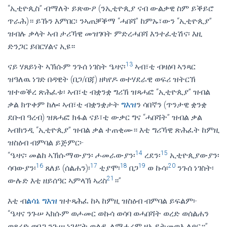
“ኢቲዮጲስ” ብማለት ይጽውዖ (ንኢቲዮጲያ ናብ ውልቃዊ ስም ይቕይሮ
ጥራሕ)። ይኹን እምበር፡ ንኣጠቓቕማ “ሓበሻ” ከምኡ፣ውን “ኢቲዮጲያ”
ዝብሉ ቃላት ኣብ ታሪኻዊ መዝገባት ምድረሓበሻ እንተፈቲሽና፡ እዚ
ድንጋር ይበርሃልና ኢዩ።
13
ናይ ሃጸይነት ኣኽሱም ንጉሰ ነገስት ዔዛና፡
ኣብ፣ቲ ብዛዕባ ኣንጻር
ዝዓለዉ ነገድ በዳዊት (በጋ/በጃ) ዘካየዶ ወተሃደራዊ ወፍሪ ዝትርኽ
ዝተወቕረ ጽሕፈቱ፡ ኣብ፣ቲ ብቋንቋ ግሪኽ ዝጻሓፎ “ኢቲዮጲያ” ዝብል
ቃል ክጥቀም ከሎ፡ ኣብ፣ቲ ብቋንቋታት
ግእዝ
ን ሳበኛን (ጥንታዊ ቋንቋ
ደቡብ ዓረብ) ዝጸሓፎ ክፋል ናይ፣ቲ ውቃር ግና “ሓበሻት” ዝብል ቃል
ኣብክንዲ “ኢቲዮጲያ” ዝብል ቃል ተጠቂሙ። እቲ ግሪኻዊ ጽሕፈት ከምዚ
ዝስዕብ ብምባል ይጅምር፦
14
15
“ዔዛና፡ መልከ ኣኽሱማውያን፡ ሖመራውያን፡
ረደን፡
ኢቲዮጲያውያን፡
16
17
18
19
20
ሳባውያን፡
ጸለይ (ሰልሐን)፡
ቲያሞ፡
በጋ
ወ ኩሳ፡
ንጉሰ ነገስት፡
21
ውሉድ እቲ ዘይሰዓር ኣምላኽ ኣሪስ
።”
እቲ ብ
ልሳኔ ግእዝ
ዝተጻሕፈ ከኣ ከምዚ ዝስዕብ ብምባል ይፍልም፦
“ዔዛና ንጉሠ ኣክሱም ወሖመር ወኩሳ ወሳባ ወሓበሻት ወረድ ወሰልሐን
ወጻረድ ወበጋ ንጉሠ ነገሥት ወልዱ ለማሓረም ዘኢይትመወእ ለፀር።”