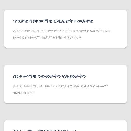
ጥንታዊ ስነቀመማዊ ርዲኢታት፥ መእተዊ
እዚ ዓንቀጽ ብዛዕባ ጥንታዊ ምንጭታት ስነቀመማዊ ፍልጠትን ኣብ
ዘመናዊ ስነቀመም ዘለዎም ኣገዳስነትን ይዝቲ።
ስነቀመማዊ ዓውድታትን ፍሉይነታትን
እዚ ጽሑፍ ንዓበይቲ ዓውደትምህርታትን ፍሉይነታትን ስነቀመም
ዝድህስስ ኢዩ።