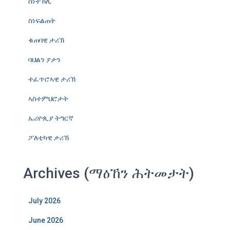
ስነተኽሊ
ስነፍልጠት
ቁጠባዊ ታሪኽ
ባህልን ያታን
ተፈጥሮኣዊ ታሪኽ
ኣስተምህሮታት
ኤሪዮጲያ ትግርኛ
ፖለቲካዊ ታሪኽ
Archives (ማዕኸን ሕትመታት)
July 2026
June 2026