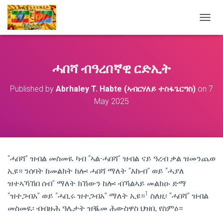
T
O
G
G
L
ሓበሻ ብዓረበኛዊ ርድኢት
E
N
Published by
Abrhaley T. Habte (ኣብርሃለይ ተስፋጌርግስ)
on
7
A
May 2025
V
I
G
A
T
I
O
“ሓበሻ” ዝብል መስመዪ ካብ “ኣል-ሓበሻ” ዝብል ናይ ዓረብ ቃል ዝመንጨወ
N
ኢዩ። ንሰባት ከመልክት ከሎ፡ ሓበሻ ማለት “እኩብ” ወይ “ሓያለ
ዝተኣኻኸበ ሰብ” ማለት ክኸውን ከሎ፡ ብኻልኣይ መልክዑ ድማ
1
“ዝተጋብአ” ወይ “ሓቢሩ ዝተጋብአ” ማለት ኢዩ።
ስለዚ፡ “ሓበሻ” ዝብል
መስመዪ፡ ብብዙሕ ዓሌታት ዝቘመ ሕውስዋስ ህዝቢ የስምዕ።