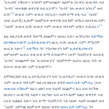
“ኣሓብሽ” የቕርቡ። ንሳቶም ከምዝብልዎ፡ ጸለምቲ (ሱዳን) ውሉዳት ሓደ
9
“ሱዳን” ዝተባህለ ጽዋያዊ ሰብ ኢዮም። “ሱዳን” ከኣ ውሉደ ከንኣን
ወይ
10
ኩሽ፡
ውሉደ ሓም፡ ውሉደ ኖህ ኢዩ። ሓበሻ ድማ ደቂ ሓደ “ሓበሽ”
(ወይ ሑቡሽ) ኢሎም ዝሰምይዎ ጽዋያዊ ሰብ ከም ዝዀኑ የዘንትዉ እሞ፡
11
“ሓበሽ” ውሉደ ኩሽ፡ ውሉደ ሓም፡ ውሉደ ኖህ ከም ዝዀነ ይሕብሩ።
እዚ ወለዶኣዊ ጽዋይ ቅድሚ እስልምና ዝነበረ ኢዩ። መኽንያቱ፡
ኣድማሱ
ህንዳዊመንገደኛ
፡
ኢቲዮጲያውያን
ዘርኢ ኩሽ፡ ውሉድ ሓም፡ ምዃኖም
12
ጽሒፉ ኣሎ።
ኣድማሱ
ግና ንዓረባውያን ከም
ኢቲዮጲያውያን
ዝምድቦም ኰይኑ፡ ደቂ ኩሽ ድማ ይገብሮም። ነቶም ዓረበኛታት ጸሓፍቲ
“ሱዳን” ዝብልዎም ከኣ “ሊብያውያን” ዝሰምዮም ኰይኑ፡ ዘርኢ ፑት ወ
ከንኣን፡ ውሉዳት ሓም ይገብሮም።
እምበኣርከስ፡ እቲ ኢቲዮጲያውያን ካብ “ኢቲዮጲስ”፡ ውሉደ ኩሽ፡ ውሉደ
ሓም፡ ውሉደ ኖህ፡ ከም ዝፈረዩ ዘዘንቱ ጽዋይ
ዘመነ ቤት-ኣምሓራ
(ኣብ
መጽሓፍ ኣኽሱም
ሰፊሩ ዘሎ) ኣብ ዓረበኛ እስልምና ኰነ ኣብ ግሪኻዊ
ክርስትና መዳርግቲ ኣለዎ። ብርግጽ፡ ኣብ መንጎ እዞም ክልተ ጽዋያት ሓደ
ርኡይ ፍልልይ ኣሎ። ንሱ ድማ፡ ዓረበኛታት ነቲ ኣበው ሓበሻ ዝብልዎ ሰብ
“ሓበሽ” ብምባል ክሰምይዎ ከለዉ፡ ጽዋይ
ዘመነ ቤት-ኣምሓራ
ግና