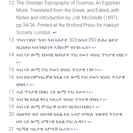
The Christian Topography of Cosmas, An Egyptian
Monk. Translated from the Greek, and Edited, with
Notes and Introduction by J.W. McCrindle (1897).
pp.34-36. Printed at the Broford Press for Hakluyt
Society: London.
↩︎
ንጉሰ ነገስት ዔዛና ካብ ኣስታት 303 ክሳብ 350 ድሕሪ ልደተ
ክርስቶስ ኣብ ሃጸይነት ኣኽሱም ዝነገሰ ኢዩ።
↩︎
ኣብ ናይ ሎሚ ደቡባዊ ከበሳታት ሃገረ የመን ዝነበረ ጥንታዊ ብሄር።
↩︎
ኣብ ናይ ሎሚ ሃገረ የመን ዝነበረ ጥንታዊ ነገድ።
↩︎
ኣብ ደቡብምብራቓዊ ክፋል ናይ ሎሚ ሃገረ የመን ዝነበረ ጥንታዊ
ህዝቢ።
↩︎
ሓደ ጥንታዊ ህዝቢ ናይ ሎሚ ሃገረ የመን።
↩︎
ኣብ ገለ ክፋል ቅርኒ ኣፍሪቃ ዝነበረ ጥንታዊ ህዝቢ።
↩︎
ኣብ ናይ ሎሚ ምብራቕ ሱዳን ዝርከብ ህዝቢ።
↩︎
ላዕለዋይ ወይ ደቡባዊ ክፋል እቲ ኑብያ ተባሂሉ ዝጽዋዕ ጥንታዊ
ዞባ፡ ናይ ሎሚ ሰሜናዊ ክፋል ሃገረ ሱዳን።
↩︎
ግሪኻዊ ጣኦታዊ ኣምላኽ ኲናት።
↩︎