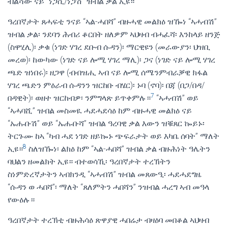
ብልሻው ናይ “ነጋሲ/ነጋሽ” ዝብል ቃል ኢዩ።
ዓረበኛታት ጸሓፍቲ ንናይ “ኣል-ሓበሻ” ብዙሓዊ መልክዕ ዝዀነ “ኣሓብሽ”
ዝብል ቃል፡ ንደባን ሕብሪ ቆርበት ዘለዎም ኣህዛብ ብሓፈሻ፡ እንከላይ ዘንጅ
(ስዋሂሊ)፡ ቃቁ (ነገድ ሃገረ ደቡብ ሱዳን)፡ ማርዊዩን (መራውያን፡ ህዝቢ
መረወ)፡ ከውካው (ነገድ ናይ ሎሚ ሃገረ ማሊ)፡ ጋና (ነገድ ናይ ሎሚ ሃገረ
ጫድ ዝነበሩ)፡ ዘጋዋ (ብብዝሒ ኣብ ናይ ሎሚ ሰሜንምብራቓዊ ክፋል
ሃገረ ጫድን ምዕራብ ሱዳንን ዝርከቡ ብሄር)፡ ኑባ (ኖባ)፡ በጃ (በጋ/በዳ/
7
በዳዊት)፡ ወዘተ ዝርከብዎ፡ ንምግላጽ ይጥቀምሉ።
“ኣሓብሽ” ወይ
“ኣሓባሺ” ዝብል መስመዪ ሓደሓደሳዕ ከም ብዙሓዊ መልክዕ ናይ
“ኡሑቡሽ” ወይ “ኡሑቡሻ” ዝብል ዓረባዊ ቃል እውን ዝቑጸር ኰይኑ፡
ትርጉሙ ከኣ “ካብ ሓደ ነገድ ዘይኰኑ ጭፍራታት ወይ እካቤ ሰባት” ማለት
8
ኢዩ።
ስለዝዀነ፡ ልክዕ ከም “ኣል-ሓበሻ” ዝብል ቃል ብዙሕነት ዓሌትን
ባህልን ዘመልክት ኢዩ። ብተወሳኺ፡ ዓረበኛታት ተረኽትን
ስነምድረኛታትን ኣብክንዲ “ኣሓብሽ” ዝብል መጸውዒ፡ ሓደሓደግዜ
“ሱዳን ወ ሓበሻ”፡ ማለት “ጸለምትን ሓበሻን” ንዝብል ሓረግ ኣብ መዓላ
የውዕሉ።
ዓረበኛታት ተረኽቲ ብዙሕሳዕ ጽዋያዊ ሓበሬታ ብዛዕባ መበቆል ኣህዛብ