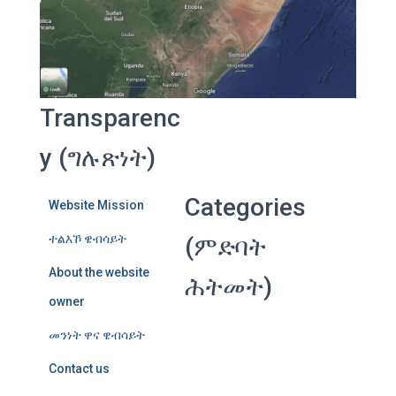
Transparenc
y (ግሉጽነት)
Categories
Website Mission
ተልእኾ ዌብሳይት
(ምድባት
About the website
ሕትመት)
owner
መንነት ዋና ዌብሳይት
Contact us