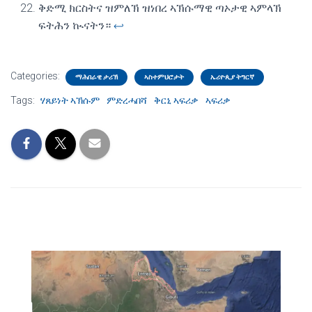
ቅድሚ ክርስትና ዝምለኽ ዝነበረ ኣኽሱማዊ ጣኦታዊ ኣምላኽ
ፍትሕን ኲናትን።
↩︎
Categories:
ማሕበራዊ ታሪኽ
ኣስተምህሮታት
ኤሪዮጲያ ትግርኛ
Tags:
ሃጸይነት ኣኽሱም
ምድረሓበሻ
ቅርኒ ኣፍሪቃ
ኣፍሪቃ