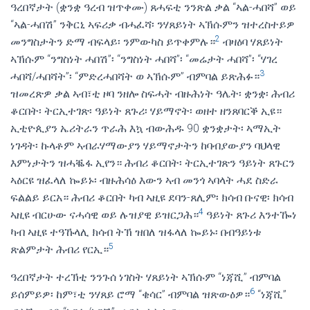
ዓረበኛታት (ቋንቋ ዓረብ ዝጥቀሙ) ጸሓፍቲ ንንጽል ቃል “ኣል-ሓበሻ” ወይ
“ኣል-ሓበሽ” ንቅርኒ ኣፍሪቃ ብሓፈሻ፡ ንሃጸይነት ኣኽሱምን ዝተረስተይዎ
2
መንግስታትን ድማ ብፍላይ፡ ንምውካስ ይጥቀምሉ።
ብዛዕባ ሃጸይነት
ኣኽሱም “ንግስነት ሓበሽ”፡ “ንግስነት ሓበሻ”፡ “መሬታት ሓበሻ”፡ “ሃገረ
3
ሓበሻ/ሓበሻት”፡ “ምድረሓበሻት ወ ኣኽሱም” ብምባል ይጽሕፉ።
ዝመረጽዎ ቃል ኣብ፣ቲ ዞባ ንዘሎ ስፍሓት ብዙሕነት ዓሌት፡ ቋንቋ፡ ሕብሪ
ቆርበት፡ ትርኢተገጽ፡ ዓይነት ጸጉሪ፡ ሃይማኖት፡ ወዘተ ዘንጸባርቕ ኢዩ።
ኢቲዮጲያን ኤሪትራን ጥራሕ እኳ ብውሕዱ 90 ቋንቋታት፡ ኣማኢት
ነገዳት፡ ኩላቶም ኣብራሃማውያን ሃይማኖታትን ከባብያውያን ባህላዊ
እምነታትን ዝሓቘፋ ኢየን። ሕብሪ ቆርበት፡ ትርኢተገጽን ዓይነት ጸጉርን
ኣዕርዩ ዝፈላለ ኰይኑ፡ ብዙሕሳዕ እውን ኣብ መንጎ ኣባላት ሓደ ስድራ
ፍልልይ ይርአ። ሕብሪ ቆርበት ካብ ኣዚዩ ደባን-ጸሊም፡ ክሳብ ቡናዊ፡ ክሳብ
4
ኣዚዩ ብርሁው ናሓሳዊ ወይ ሉዝያዊ ይዝርጋሕ።
ዓይነት ጸጉሪ እንተዀነ
ካብ ኣዚዩ ተዓኹላሊ ክሳብ ትኽ ዝበለ ዝፋላለ ኰይኑ፡ በብዓይነቱ
5
ጽልምታት ሕብሪ የርኢ።
ዓረበኛታት ተረኽቲ ንንጉሰ ነገስት ሃጸይነት ኣኽሱም “ነጃሺ” ብምባል
6
ይሰምይዎ፡ ከም፣ቲ ንሃጸይ ሮማ “ቄሳር” ብምባል ዝጽውዕዎ።
“ነጃሺ”