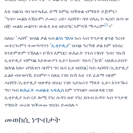
እቲ ብልሳኔ ሳባ ዝተጻሕፈ ድማ ከምዚ ዝቕጽል ብማለት ይጅምር፦
“ዔዛና፡ መልከ ኣኽሱም፡ ሖመር፡ ሪድ፡ ሓበሻት፡ ሳባ፡ ሰላሒን፡ ጻሪድ፡ ኩሳ፡ ወ
22
በጃ፡ መልከ መልካን፡ ውሉደ እቲ ዘይሰዓር ኣምላኽ ማሓረም
።”
ስለዚ፡ “ሓበሻ” ዝብል ቃል ኣብ
ልሳነ ግእዝ
ኰነ ኣብ ጥንታዊ ቋንቋ ዓረብ፡
መተርጐምን ተመጣጣንን “
ኢቲዮጲያ
” ዝብል ግሪኻዊ ቃል ከም ዝነበረ
ክንድምድም ንኽእል። ይኹን እምበር፡ ጽሕፈት ንጉሰ ነገስት ዔዛና ንኩሽ
ኢቲዮጲያ ብምባል ኣይጽውዖን ኢዩ። ከመይ፡ ንኩሳ (“ኩሽ” ብእጵራይስጥ
ክበሃል ከሎ፡ ብግእዝን ሳበኛን ግና ኩሳ ኢዩ ዝበሃል) ካብ ሓበሻት/ኢቲዮጲያ
ፈልዩ ብተወሳኺ ይሰምዮ። ስለዚ ነገድ ኩሽ እቲ ናይ ፈለማ ብስም
ሓበሻት/ኢቲዮጲያ ዝጽዋዕ ዝነበረ ነገድ ኣይኰነን ማለት ኢዩ። እንተዀነ
ግና፡ ካብ
ጽሕፈት ሓወልቲ ኣዱሊስ
ከም ንግንዘቦ፡ መበቆላዊ ነገድ
ኢቲዮጲያ ኣብ ናይ ሎሚ ሃገረ ሱዳን ወይ ሃገረ ደቡብ ሱዳን፡ ኣብ ጥንታዊ
ንግስነት መረወ ዝቕመጡ ዝነበሩ ይመስሉ።
መወከሲ ነጥብታት