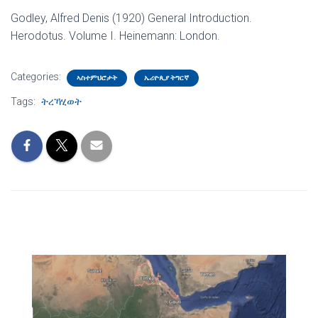
Godley, Alfred Denis (1920) General Introduction.
Herodotus. Volume I. Heinemann: London.
Categories:
ኣስተምህሮታት
ኤሪዮጲያ ትግርኛ
Tags:
ትረኻሂወት