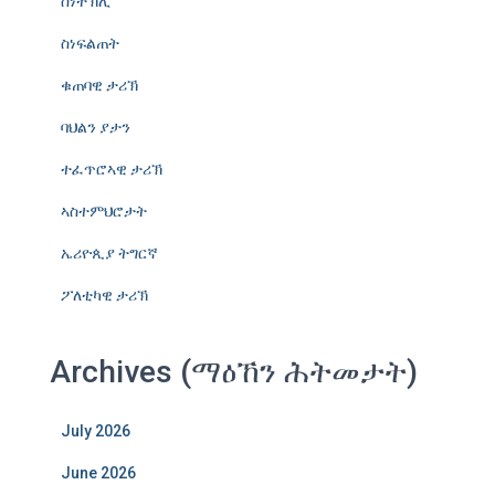
ስነተኽሊ
ስነፍልጠት
ቁጠባዊ ታሪኽ
ባህልን ያታን
ተፈጥሮኣዊ ታሪኽ
ኣስተምህሮታት
ኤሪዮጲያ ትግርኛ
ፖለቲካዊ ታሪኽ
Archives (ማዕኸን ሕትመታት)
July 2026
June 2026