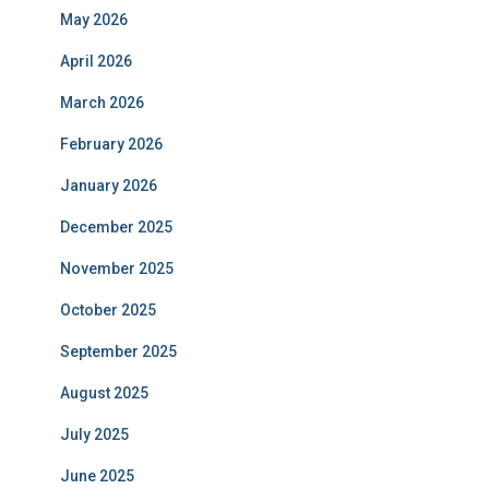
May 2026
April 2026
March 2026
February 2026
January 2026
December 2025
November 2025
October 2025
September 2025
August 2025
July 2025
June 2025