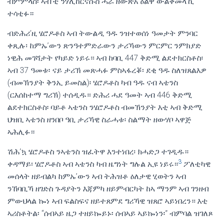
ብምምላስ፡ ኣብ’ቲ ንሃሊከርናሱስ ሓራ ዘውጽአ ዕልዋ ውልቀመላኺ
ተሳቲፉ።
ብድሕሪ’ዚ ሄሮዶቶስ ኣብ ትውልዲ ዓዱ ንዝተወሰነ ዓመታት ምንባር
ቀጺሉ፡ ከምኡ’ውን ጽንዓተምድራውን ታሪኻውን ምርምር ንምክያድ
ነዊሕ መገሻታት የካይድ ነይሩ። ኣብ ከባቢ 447 ቅድሚ ልደተክርስቶስ፡
ኣብ 37 ዓመቱ፡ ናይ ታሪኽ መጽሓፉ ምስኣፋረቖ፡ ደቂ ዓዱ ስለዝጸልእዎ
(ብመኽንያት ቅንኢ ይመስል)፡ ሄሮዶቶስ ካብ ዓዱ ናብ ኣቴንስ
(ርእሰከተማ ግሪኽ) ተሰዲዱ። ድሕሪ ሓደ ዓመት ኣብ 446 ቅድሚ
ልደተክርስቶስ፡ ባይቶ ኣቴንስ ንሄሮዶቶስ ብመኽንያት እቲ ኣብ ቅድሚ
ህዝቢ ኣቴንስ ዘንበቦ ዓቢ ታሪኻዊ ስራሓቱ፡ ስልማት ዘውሃቦ ኣዋጅ
ኣሕሊፉ።
ሽሕ’ኳ ሄሮዶቶስ ንኣቴንስ ዝፈትዋ እንተነበረ፡ ክሓድጋ ተገዲዱ።
3
ቀዳማይ፡ ሄሮዶቶስ ኣብ ኣቴንስ ካብ ዜግነት ግሉል ኢዩ ነይሩ።
ፖለቲካዊ
መሰላት ዘይብልካ ከምኡ’ውን ኣብ ትሕዝቶ ዕለታዊ ሂወትን ኣብ
ንኸባቢኻ ዘገድስ ጉዳያትን እጃምካ ዘይምብርካት ከኣ ማንም ኣብ ገንዘብ
ምውህላል ኰነ ኣብ ፍልስፍና ዘይተጸምደ ግሪኻዊ ዝጸሮ ኣይነበረን። እቲ
ኣሪስቶትል፡ “ሰብኣይ ዜጋ ተዘይኰይኑ፡ ሰብኣይ ኣይኰነን፡” ብምባል ዝገለጾ