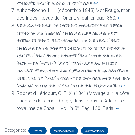
ምብራቓዊ ቆላታት ኤሪትራ ዝጥምት ኢዩ።
↩︎
Aubert-Roche, L. L. (décembre 1843) Mer Rouge, mer
des Indes. Revue de l’Orient, vi cahier, pag. 350.
↩︎
ኣይቶ ፈሬትን ኣይቶ ጋሊኒየርን ኣብ መጽሓፎም ዓፋር ንምባል
ዝጥቀምሉ ቃል “ጠልጣል” ዝብል ቃል ኢዩ። እዚ ቃል ቀደም
ሓበሻውያን ንህዝቢ ዓፋር ዝጽውዕሉ ቃል ኢዩ ነይሩ። “ዓፋር”
ዝብል ቃል ከኣ ነቲ ንሳቶም ዝነብርሉ ዞባ ንምስማይ ይጥቀምሉ
ነይሮም። “ዓፋር” ቅጽላዊ ኣቃውማ “ዓፈር” ዝብል ቃል ኰይኑ፡
ትርጉሙ ከኣ “ሓማድ”፡ “ዶራን” ማለት ኢዩ። እቲ ዞባ ደሮና
ዝዕብሉኾ ምድረበዳውን ሓውሲምድረበዳውን ስፍራ ስለዝዀነ።
ህዝቢ ዓፋር ግና “ዓፋር” ተባሂሎም ክጽውዑ ስለዝመርጹ፡ ኣብ ኩሉ
“ጠልጣል” ንዝብል ቃል ብ”ዓፋር” ዝብል ቃል ተኪአዮ ኣለኹ።
↩︎
Rochet d’Héricourt, C. E. X. (1841) Voyage sur la côte
orientale de la mer Rouge, dans le pays d’Adel et le
royaume de Choa. 1 vol. in-8°. Pag. 130. Paris.
↩︎
Categories:
ስነምድሪ
ተፈጥሮኣዊ ታሪኽ
ኤሪዮጲያ ትግርኛ