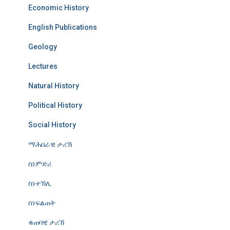
Economic History
English Publications
Geology
Lectures
Natural History
Political History
Social History
ማሕበራዊ ታሪኽ
ስነምድሪ
ስነተኽሊ
ስነፍልጠት
ቁጠባዊ ታሪኽ