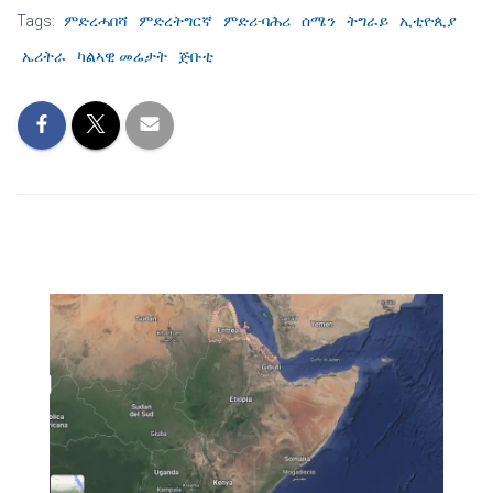
Tags:
ምድረሓበሻ
ምድረትግርኛ
ምድሪ-ባሕሪ
ሰሜን
ትግራይ
ኢቲዮጲያ
ኤሪትራ
ካልኣዊ መሬታት
ጅቡቲ