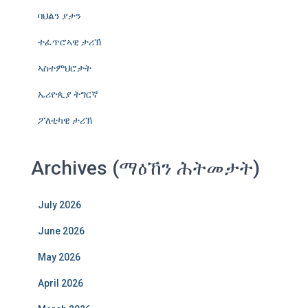
ባህልን ያታን
ተፈጥሮኣዊ ታሪኽ
ኣስተምህሮታት
ኤሪዮጲያ ትግርኛ
ፖለቲካዊ ታሪኽ
Archives (ማዕኸን ሕትመታት)
July 2026
June 2026
May 2026
April 2026