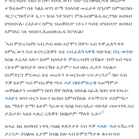
ምድረሓበሻ፡ ብሸነኽ ሸዋ፡ ብሓደ ወገን ንእምነእንቁላሊሓዊ መሬታት
ተኸቲሎም፡ በቲ ካልእ ወገን ድማ ንስላሳዊ መሬታት ስዒቦም ከምዝርከቡ
ዳርጋ ርግጸኛታት ኢና። ክሳዕ ንትንበያና ምሉእብምሉእ ዘረጋግጽ ጸብጻብ
ዘንበብናሉ፡ ርእይቶና ከምዚ ዝጠቐስናዮ ነይሩ። ካብቲ ዘንበብናዮ ጸብጻብ
እምበኣር ነዚ ዝስዕብ ሕጡበጽሑፍ ከነካፍል፥
“ኣብ ምድረሓበሻ፡ ኣብ ዶብ ወሎ-ኦሮሞን ሸዋን፡ ኣብ ጥቓ ፈለግ ዋት
ከምኡ’ውን ኣብ ቀረባ ርሕቐት እቲ ናብ
ፈለግ ኣዋሽ
ዝጽንበር
ሮቢ-ወንዝ
፡
ከሰል ተራእዩ ኣሎ። እዞም ከሰላታት ምድረሓበሻ ብኽልተ ገያሾ ኣብ ጫፍ
ናይቶም ከበሳታት ዝተረኽቡ ኢዮም። ኣብ ዘለኒ ሒደት ኣፍልጦ
6
ስነምድርን ምርመራ እቲ መሬትን ተመርኲሰ፡ ናብ ታረንታ
ገጽ፡ ኣብ
ጥቓ እቶም ኣብ ምብራቓዊ ጫፍ ሓደ
ብስነምድራዊ
ኣጠማምታ
መቐጸልታን መዛዘምን ከበሳ ሸዋ ክበሃል ዝከኣል ሰፊሕ ከበሳ ዝተደኰኑ፡
ሓላይ
ን ዝባን ቡርን እውን ክርከቡ ከምዝኽእሉ ተኣማንነት ይስምዓኒ።
እዚ ማለት ድማ፡ እቶም ግራውቲ ከሰል ካብ ባሕሪ፡ ብፍላይ ብመንገዲ ቡር
7
ታሕታይ፡ ኣዚዩ ሓጺር ርሕቐት ክህልዎም ማለት ኢዩ።”
ጸሓፊ እዚ ጸብጻብ፡ ነዳዲ-ሓዘል ቀጽዖታት ኣብ ጥቓ
ሓላይ
-ኣብ ኣኽራናት
ታረንታ፡ ይህልዉ ኢዮም ክብል ከሎ ኣብ ድምደማታቱ ቁሩብ ካብ