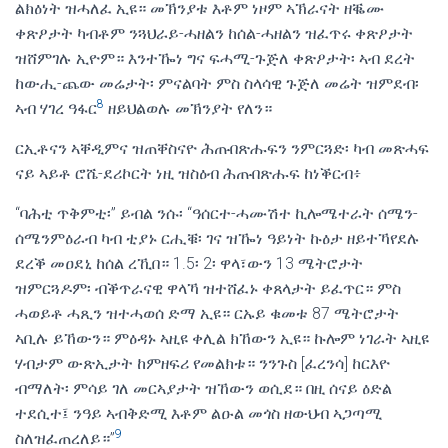
ልክዕነት ዝሓለፈ ኢዩ። መኽንያቱ እቶም ነዞም ኣኽራናት ዘቘሙ
ቀጽዖታት ካብቶም ንጓህራይ-ሓዘልን ከሰል-ሓዘልን ዝፈጥሩ ቀጽዖታት
ዝሸምገሉ ኢዮም። እንተዀነ ግና ፍሓሚ-ጉጅለ ቀጽዖታት፡ ኣብ ደረት
ከውሒ-ጨው መሬታት፡ ምናልባት ምስ ስላሳዊ ጉጅለ መሬት ዝምደብ፡
8
ኣብ ሃገረ ዓፋር
ዘይህልወሉ መኽንያት የለን።
ርኢቶናን ኣቐዲምና ዝጠቐስናዮ ሕጡበጽሑፍን ንምርጓድ፡ ካብ መጽሓፍ
ናይ ኣይቶ ሮሼ-ደሪኮርት ነዚ ዝስዕብ ሕጡበጽሑፍ ከነቕርብ፥
“ባሕቲ ጥቅምቲ፡” ይብል ንሱ፡ “ዓሰርተ-ሓሙሽተ ኪሎሜተራት ሰሜን-
ሰሜንምዕራብ ካብ ቲያኑ ርሒቑ፡ ገና ዝዀነ ዓይነት ኩዕታ ዘይተኻየደሉ
ደረቕ መዐደኒ ከሰል ረኺበ። 1.5፡ 2፡ ዋላ፣ውን 13 ሜትሮታት
ዝምርጓዶም፡ ብቕጥራናዊ ዋላኻ ዝተሸፈኑ ቀጸላታት ይፈጥር። ምስ
ሓወይቶ ሓጺን ዝተሓወሰ ድማ ኢዩ። ርኡይ ቁመቱ 87 ሜትሮታት
ኣቢሉ ይኸውን። ምዕዳኑ ኣዚዩ ቀሊል ክኸውን ኢዩ። ኩሎም ነገራት ኣዚዩ
ሃብታም ውጽኢታት ከምዘፍሪ የመልክቱ። ንንጉስ [ፈረንሳ] ከርእዮ
ብማለት፡ ምሳይ ገለ መርኣያታት ዝኸውን ወሲደ። በዚ ሰናይ ዕድል
ተደሲተ፤ ንዓይ ኣብቅድሚ እቶም ልዑል መጎስ ዘውህብ ኣጋጣሚ
9
ስለዝፈጠረለይ።”