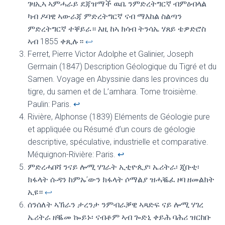
ገዛኢኣ ኣምሓራይ ደጃዝማች ዉቤ ንምድረትግርኛ ብምዕብላል
ካብ ዶባዊ ኣውራጃ ምድረትግርኛ ናብ ማእከል ስልጣን
ምድረትግርኛ ተቐይራ። እዚ ከኣ ክሳብ ትንሳኤ ሃጸይ ቴዎድሮስ
ኣብ 1855 ቀጺሉ።
↩︎
Ferret, Pierre Victor Adolphe et Galinier, Joseph
Germain (1847) Description Géologique du Tigré et du
Samen. Voyage en Abyssinie dans les provinces du
tigre, du samen et de L’amhara. Tome troisième.
Paulin: Paris.
↩︎
Rivière, Alphonse (1839) Eléments de Géologie pure
et appliquée ou Résumé d’un cours de géologie
descriptive, spéculative, industrielle et comparative.
Méquignon-Rivière: Paris.
↩︎
ምድረሓበሻ ንናይ ሎሚ ሃገራት ኢቲዮጲያ፡ ኤሪትራ፡ ጂቡቲ፡
ክፋላት ሱዳን ከምኡ’ውን ክፋላት ሶማልያ ዝሓቘፈ ዞባ ዘመልክት
ኢዩ።
↩︎
ሰንሰለት ኣኽራን ታረንታ ንምብራቓዊ ኣጻድፍ ናይ ሎሚ ሃገረ
ኤሪትራ ዘቘመ ኰይኑ፡ ናብቶም ኣብ ጐድኒ ቀይሕ ባሕሪ ዝርከቡ