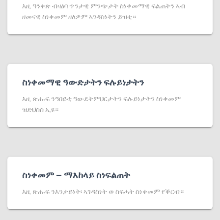
እዚ ዓንቀጽ ብዛዕባ ጥንታዊ ምንጭታት ስነቀመማዊ ፍልጠትን ኣብ
ዘመናዊ ስነቀመም ዘለዎም ኣገዳስነትን ይዝቲ።
ስነቀመማዊ ዓውድታትን ፍሉይነታትን
እዚ ጽሑፍ ንዓበይቲ ዓውደትምህርታትን ፍሉይነታትን ስነቀመም
ዝድህስስ ኢዩ።
ስነቀመም – ማእከላይ ስነፍልጠት
እዚ ጽሑፍ ንእንታይነት፡ ኣገዳስነት ወ ስፍሓት ስነቀመም የቕርብ።