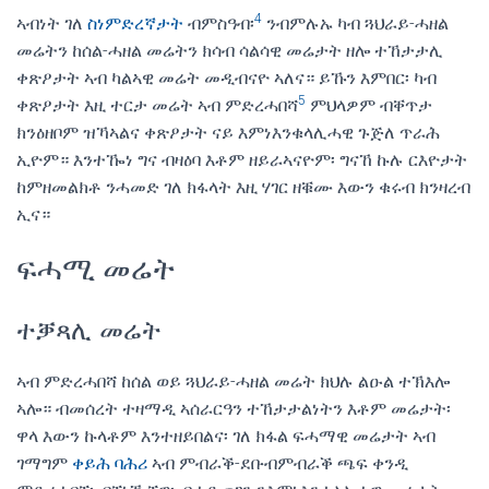
4
ኣብነት ገለ
ስነምድረኛታት
ብምስዓብ፡
ንብምሉኡ ካብ ጓህራይ-ሓዘል
መሬትን ከሰል-ሓዘል መሬትን ክሳብ ሳልሳዊ መሬታት ዘሎ ተኸታታሊ
ቀጽዖታት ኣብ ካልኣዊ መሬት መዲብናዮ ኣለና። ይኹን እምበር፡ ካብ
5
ቀጽዖታት እዚ ተርታ መሬት ኣብ ምድረሓበሻ
ምህላዎም ብቐጥታ
ክንዕዘቦም ዝኻኣልና ቀጽዖታት ናይ እምነእንቁላሊሓዊ ጉጅለ ጥራሕ
ኢዮም። እንተዀነ ግና ብዛዕባ እቶም ዘይራኣናዮም፡ ግናኸ ኩሉ ርእዮታት
ከምዘመልክቶ ንሓመድ ገለ ክፋላት እዚ ሃገር ዘቑሙ እውን ቁሩብ ክንዛረብ
ኢና።
ፍሓሚ መሬት
ተቓጻሊ መሬት
ኣብ ምድረሓበሻ ከሰል ወይ ጓህራይ-ሓዘል መሬት ክህሉ ልዑል ተኽእሎ
ኣሎ። ብመሰረት ተዛማዲ ኣሰራርዓን ተኸታታልነትን እቶም መሬታት፡
ዋላ እውን ኩላቶም እንተዘይበልና፡ ገለ ክፋል ፍሓማዊ መሬታት ኣብ
ገማግም
ቀይሕ ባሕሪ
ኣብ ምብራቕ-ደቡብምብራቕ ጫፍ ቀንዲ