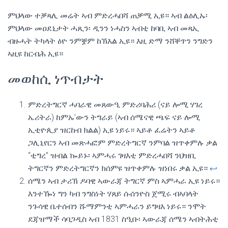
ምህላው ተቓጻሊ መሬት ኣብ ምድረሓበሻ ጠቓሚ ኢዩ። ኣብ ልዕሊኡ፡
ምህላው መዐደኒታት ሓጺን፡ ዲንን ነሓስን ኣብቲ ከባቢ ኣብ መጻኢ
ብዙሓት ትካላት ዕዮ ንምቛም ከኽእል ኢዩ። እዚ ድማ ንሸቐጥን ንግድን
ኣዚዩ ከርብሕ ኢዩ።
መወከሲ ነጥብታት
ምድረትግርኛ ሓባራዊ መጸውዒ ምድሪባሕሪ (ናይ ሎሚ ሃገረ
ኤሪትራ) ከምኡ’ውን ትግራይ (ኣብ ሰሜናዊ ጫፍ ናይ ሎሚ
ኢቲዮጲያ ዝርከብ ክልል) ኢዩ ነይሩ። ኣይቶ ፈሬትን ኣይቶ
ጋሊኒየርን ኣብ መጽሓፎም ምድረትግርኛ ንምባል ዝጥቀምሉ ቃል
“ቲግረ” ዝብል ኰይኑ፡ ኣምሓሩ ገዛእቲ ምድረሓበሻ ንህዝቢ
ትግርኛን ምድረትግርኛን ክሰምዩ ዝጥቀምሉ ዝነበሩ ቃል ኢዩ።
↩︎
ሰሜን ኣብ ታሪኽ ዶባዊ ኣውራጃ ትግርኛ ምስ ኣምሓራ ኢዩ ነይሩ።
እንተዀነ ግን ካብ ንግስነት ሃጸይ ሱሰንዮስ ጀሚሩ ብኣባላት
ንጉሳዊ ቤተሰብን ሹማምንቲ ኣምሓራን ይግዛእ ነይሩ። ንሞት
ደጃዝማች ሳባጋዲስ ኣብ 1831 ስዒቡ፡ ኣውራጃ ሰሜን ኣብትሕቲ